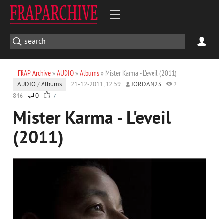
FRAP Archive
»
AUDIO
»
Albums
» Mister Karma - L'eveil (2011)
AUDIO
/
Albums
21-12-2011, 12:59
JORDAN23
2
846
0
7
Mister Karma - L'eveil
(2011)