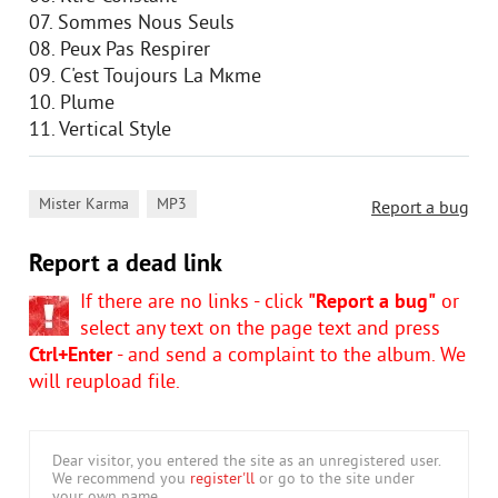
07. Sommes Nous Seuls
08. Peux Pas Respirer
09. C'est Toujours La Mкme
10. Plume
11. Vertical Style
,
Mister Karma
MP3
Report a bug
Report a dead link
If there are no links - click
"Report a bug"
or
select any text on the page text and press
Ctrl+Enter
- and send a complaint to the album. We
will reupload file.
Dear visitor, you entered the site as an unregistered user.
We recommend you
register'll
or go to the site under
your own name.