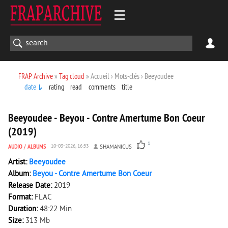
FRAP Archive
»
Tag cloud
» Accueil › Mots-clés › Beeyoudee
date
rating
read
comments
title
1 511
0
Beeyoudee - Beyou - Contre Amertume Bon Coeur
(2019)
1
AUDIO
/
ALBUMS
10-03-2026, 16:53
SHAMANICUS
Artist:
Beeyoudee
Album:
Beyou - Contre Amertume Bon Coeur
Release Date:
2019
Format:
FLAC
Duration:
48:22 Min
Size:
313 Mb