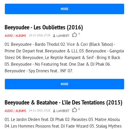
MORE
1 753
0
Beeyoudee - Les Oubliettes (2016)
9
AUDIO
/
ALBUMS
18-12-2016, 17:29
LAMBERT
01. Beeyoudee - Bardo Thodol 02. Vice & Cori (Black Taboo) -
Prime De Depart feat. Beeyoudee & LLL 03. Beeyoudee - Gangsta
Steez 04. Beeyoudee, Le Reptile Rampant & Seif - Bring It Back
05. Beeyoudee - No Featuring feat. One Dae & DJ Phak 06.
Beeyoudee - Spy Drones feat.. INF 07.
MORE
1 627
0
Beeyoudee & Beatahoe - L'ile Des Tentations (2015)
8
AUDIO
/
ALBUMS
14-11-2015, 23:18
LAMBERT
01. Le Jardin D'eden feat. DJ Phak 02. Parasites 03. Maitre Absolu
04. Les Hommes Poissons feat. DJ Fade Wizard 05. Stalag Mythes