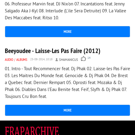
06. Professeur Marvin feat. DJ Nix'on 07. Incantations feat. Jenny
Salgado Aka J-Kyl 08. Interlude (L'ile Sera Detruite) 09. La Vallee
Des Maccabes feat. Ritso 10.
MORE
2 291
0
Beeyoudee - Laisse-Les Pas Faire (2012)
14
AUDIO
/
ALBUMS
23-08-2014, 10:18
SHAMANICUS
01. Intro - Tout Recommencer feat. Dj Phak 02. Laisse-les Pas Faire
03. Les Maitres Du Monde feat. Genocide & Dj Phak 04. De Brest
а Quebec feat. Dernier Rempart 05. Oprosti feat. Mozaka & Dj
Phak 06. Diables Dans l'Eau Benite feat. Feif, Slyfh & Dj Phak 07.
Toujours Cru Bon feat.
MORE