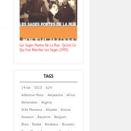
Les Sages Poetes De La Rue - Qu'est-Ce
Qui Fait Marcher Les Sages (1995)
TAGS
24-bit
3010
A2H
Addictive Music
Aelpeacha
Africa
Akhenaton
Algeria
Alibi Montana
Alkpote
Alonzo
Assassin
Bayonne
Belgium
Blois
Booba
Bordeaux
Brussels