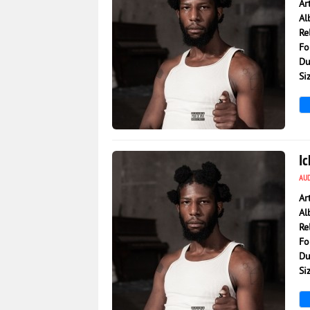
Ar
Al
Re
Fo
Du
Si
1 425
0
Ic
AU
Ar
Al
Re
Fo
Du
Si