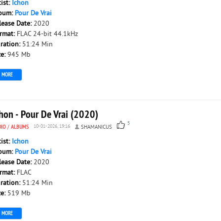
tist:
Ichon
bum:
Pour De Vrai
lease Date:
2020
rmat:
FLAC 24-bit 44.1kHz
ration:
51:24 Min
ze:
945 Mb
MORE
hon - Pour De Vrai (2020)
5
DIO
/
ALBUMS
10-01-2026, 19:16
SHAMANICUS
tist:
Ichon
bum:
Pour De Vrai
lease Date:
2020
rmat:
FLAC
ration:
51:24 Min
ze:
519 Mb
MORE