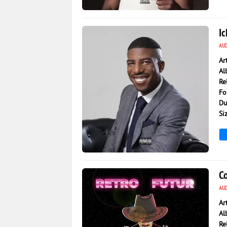
1 368
0
Ic
AU
Ar
Al
Re
Fo
Du
Si
2 565
0
C
AU
Ar
Al
Re