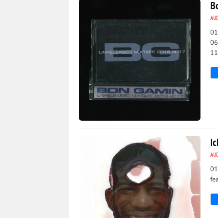
B
AU
01
06
11
2 328
0
I
AU
01
fe