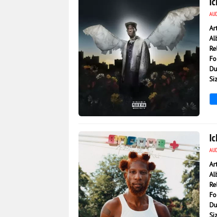
I
AU
Ar
Al
Re
Fo
Du
Si
1 165
0
Ic
AU
Ar
Al
Re
Fo
Du
Si