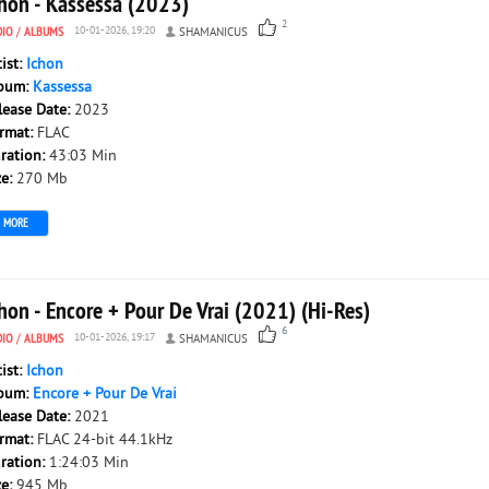
chon - Kassessa (2023)
2
DIO
/
ALBUMS
10-01-2026, 19:20
SHAMANICUS
tist:
Ichon
bum:
Kassessa
lease Date:
2023
rmat:
FLAC
ration:
43:03 Min
ze:
270 Mb
MORE
hon - Encore + Pour De Vrai (2021) (Hi-Res)
6
DIO
/
ALBUMS
10-01-2026, 19:17
SHAMANICUS
tist:
Ichon
bum:
Encore + Pour De Vrai
lease Date:
2021
rmat:
FLAC 24-bit 44.1kHz
ration:
1:24:03 Min
ze:
945 Mb