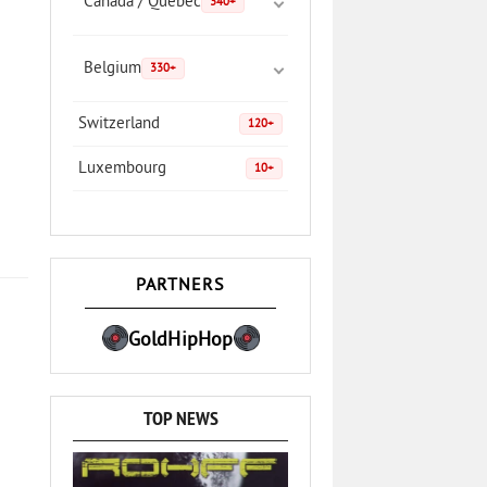
Canada / Quebec
340+
Belgium
330+
Switzerland
120+
Luxembourg
10+
PARTNERS
GoldHipHop
TOP NEWS