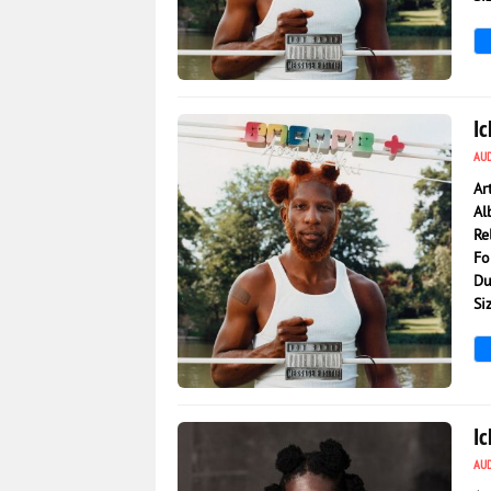
1 810
0
Ic
AU
Ar
Al
Re
Fo
Du
Si
1 287
0
Ic
AU