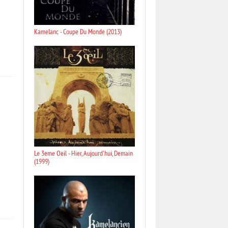
Kamelanc - Coupe Du Monde (2013)
Le 3eme Oeil - Hier, Aujourd'hui, Demain
(1999)