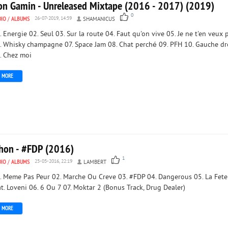
on Gamin - Unreleased Mixtape (2016 - 2017) (2019)
0
DIO
/
ALBUMS
26-07-2019, 14:59
SHAMANICUS
. Energie 02. Seul 03. Sur la route 04. Faut qu'on vive 05. Je ne t'en veux 
. Whisky champagne 07. Space Jam 08. Chat perché 09. PFH 10. Gauche dr
. Chez moi
MORE
chon - #FDP (2016)
1
DIO
/
ALBUMS
25-05-2016, 22:19
LAMBERT
. Meme Pas Peur 02. Marche Ou Creve 03. #FDP 04. Dangerous 05. La Fete
at. Loveni 06. 6 Ou 7 07. Moktar 2 (Bonus Track, Drug Dealer)
MORE