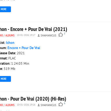
MORE
hon - Encore + Pour De Vrai (2021)
5
DIO
/
ALBUMS
10-01-2026, 19:17
SHAMANICUS
tist:
Ichon
bum:
Encore + Pour De Vrai
lease Date:
2021
rmat:
FLAC
ration:
1:24:03 Min
ze:
519 Mb
MORE
hon - Pour De Vrai (2020) (Hi-Res)
6
DIO
/
ALBUMS
10-01-2026, 19:16
SHAMANICUS