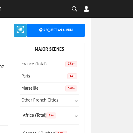
T
🎧 REQUEST AN ALBUM
MAJOR SCENES
France (Total)
7.3k+
07.
Paris
4k+
Marseille
670+
Other French Cities
Africa (Total)
1k+