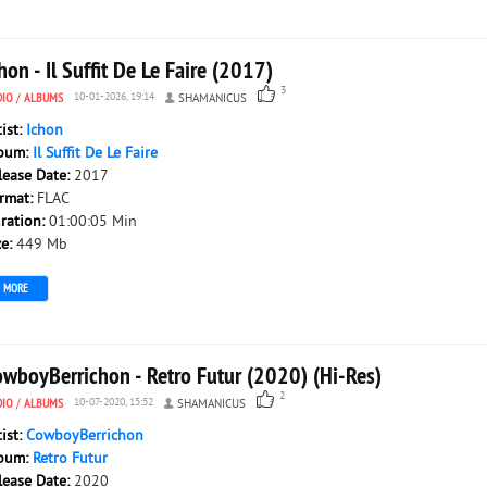
hon - Il Suffit De Le Faire (2017)
3
DIO
/
ALBUMS
10-01-2026, 19:14
SHAMANICUS
tist:
Ichon
bum:
Il Suffit De Le Faire
lease Date:
2017
rmat:
FLAC
ration:
01:00:05 Min
ze:
449 Mb
MORE
owboyBerrichon - Retro Futur (2020) (Hi-Res)
2
DIO
/
ALBUMS
10-07-2020, 15:52
SHAMANICUS
tist:
CowboyBerrichon
bum:
Retro Futur
lease Date:
2020