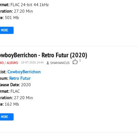
rmat:
FLAC 24-bit 44.1kHz
ration:
27:20 Min
ze:
301 Mb
MORE
owboyBerrichon - Retro Futur (2020)
3
DIO
/
ALBUMS
10-07-2020, 14:44
SHAMANICUS
tist:
CowboyBerrichon
bum:
Retro Futur
lease Date:
2020
rmat:
FLAC
ration:
27:20 Min
ze:
162 Mb
MORE