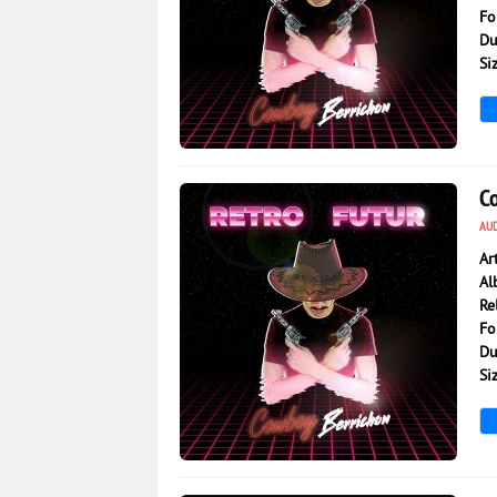
Fo
Du
Si
1 215
0
C
AU
Ar
Al
Re
Fo
Du
Si
1 358
0