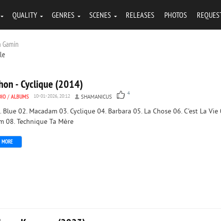
QUALITY
GENRES
SCENES
RELEASES
PHOTOS
REQUES
on Gamin
tle
hon - Cyclique (2014)
4
DIO
/
ALBUMS
10-01-2026, 20:12
SHAMANICUS
. Blue 02. Macadam 03. Cyclique 04. Barbara 05. La Chose 06. C'est La Vie 
m 08. Technique Ta Mère
MORE