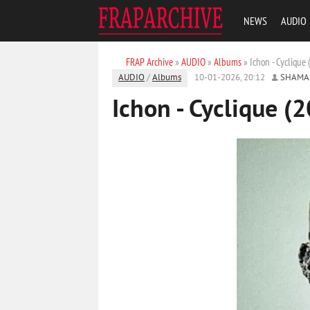
NEWS
AUDIO
FRAP Archive
»
AUDIO
»
Albums
» Ichon - Cyclique
AUDIO
/
Albums
10-01-2026, 20:12
SHAMA
Ichon - Cyclique (