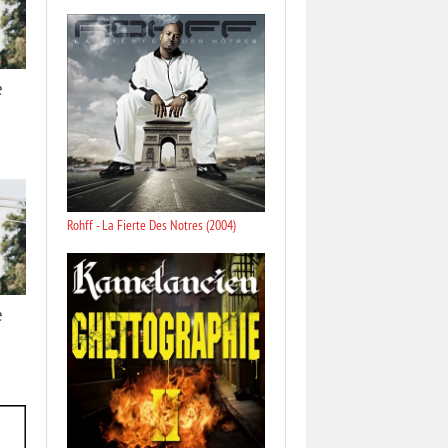
e
Rohff - La Fierte Des Notres (2004)
e