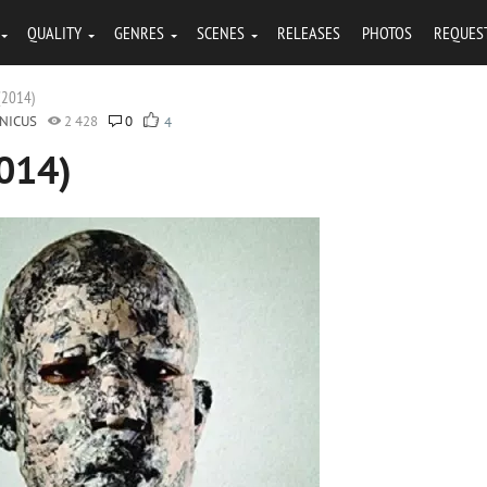
QUALITY
GENRES
SCENES
RELEASES
PHOTOS
REQUES
 (2014)
NICUS
2 428
0
4
2014)