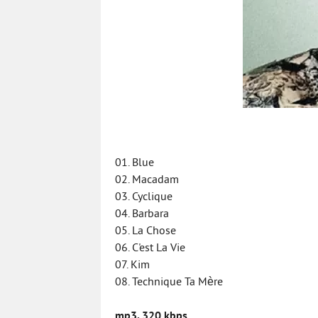
01. Blue
02. Macadam
03. Cyclique
04. Barbara
05. La Chose
06. C'est La Vie
07. Kim
08. Technique Ta Mère
mp3, 320 kbps