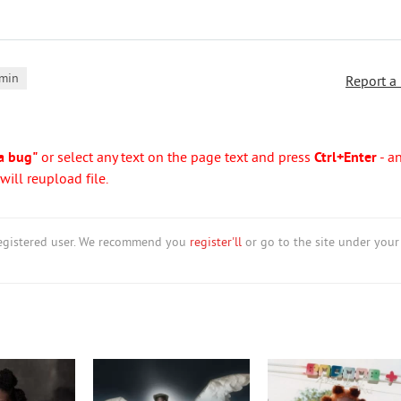
min
Report a
a bug"
or select any text on the page text and press
Ctrl+Enter
- a
ill reupload file.
nregistered user. We recommend you
register'll
or go to the site under your