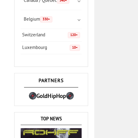
Canada / Quebec
340+
Belgium
330+
Switzerland
120+
Luxembourg
10+
PARTNERS
GoldHipHop
TOP NEWS