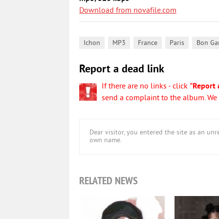
Download from novafile.com
,
,
,
,
Ichon
MP3
France
Paris
Bon Ga
Report a dead link
If there are no links - click
"Report 
send a complaint to the album. We w
Dear visitor, you entered the site as an u
own name.
RELATED NEWS