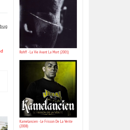
 bug
nd
Rohff - La Vie Avant La Mort (2001)
Kamelancien - Le Frisson De La Verite
(2008)