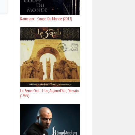
Kamelanc - Coupe Du Monde (2013)
Le 3eme Oeil - Hier, Aujourd'hui, Demain
(1999)