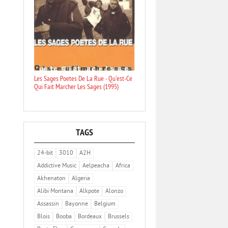
Les Sages Poetes De La Rue - Qu'est-Ce
Qui Fait Marcher Les Sages (1995)
TAGS
24-bit
3010
A2H
Addictive Music
Aelpeacha
Africa
Akhenaton
Algeria
Alibi Montana
Alkpote
Alonzo
Assassin
Bayonne
Belgium
Blois
Booba
Bordeaux
Brussels