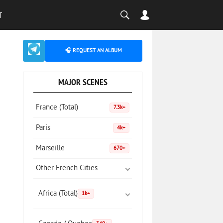
T
🎧 REQUEST AN ALBUM
MAJOR SCENES
France (Total)
7.3k+
Paris
4k+
Marseille
670+
Other French Cities
Africa (Total)
1k+