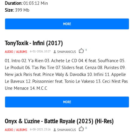
Duration:
01:03:12 Min
Size:
399 Mb
MORE
2 633
0
TonyToxik - Infini (2017)
4
AUDIO
/
ALBUMS
6-01-2026, 10:27
SHAMANICUS
01. Intro 02. Y'a Rien 03. Achete Le CD 04. € feat. Souffrance 05.
Le Produit 06. T'as Pas Tire 07. Sliders feat. Cenza 08. Puristes 09.
New jack Paris feat. Prince Waly & Davodka 10. Infini 11. Appelle
Le Baveux 12. Poissonnier feat. Tonio Le Vakeso 13. Ceci N'est Pas
Une Menace 14. M.C.C
MORE
1 380
0
Onyx & L'uzine - Battle Royale (2025) (Hi-Res)
0
AUDIO
/
ALBUMS
6-08-2025, 23:16
SHAMANICUS