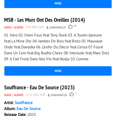
MORE
3 039
0
MSB - Les Murs Ont Des Oreilles (2014)
84
AUDIO
/
ALBUMS
6-02-2025, 15:54
SHAMANICUS
01. Intro 02. J’men Fous feat.Tony Toxik 03. A Toutes épreuve
feat.La Mine D’or 04. Jambes De Bois feat.Ritzo 05. Mauvaise
Onde feat.Davodka 06. L’enfer Du Décor feat.Cenza 07. Fouré
Dans Un Coin feat.Big Budha Cheez 08. Interlude feat.Mani Diez
09. Il Fait Froid Dans Nos Vie feat.Nodja 10. Comme
MORE
1 582
1
Souffrance - Eau De Source (2023)
2
AUDIO
/
ALBUMS
12-11-2023, 21:05
SHAMANICUS
Artist:
Souffrance
Album:
Eau De Source
Release Date:
2023