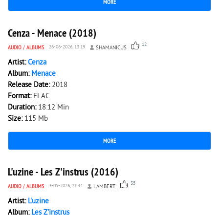
MORE
2 466
0
Cenza - Menace (2018)
12
AUDIO
/
ALBUMS
26-06-2026, 13:19
SHAMANICUS
Artist:
Cenza
Album:
Menace
Release Date:
2018
Format:
FLAC
Duration:
18:12 Min
Size:
115 Mb
MORE
3 294
0
L'uzine - Les Z'instrus (2016)
35
AUDIO
/
ALBUMS
3-05-2026, 21:44
LAMBERT
Artist:
L'uzine
Album:
Les Z'instrus