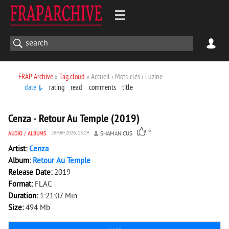
FRAP Archive
»
Tag cloud
» Accueil › Mots-clés › L'uzine
date
rating
read
comments
title
3 420
0
Cenza - Retour Au Temple (2019)
6
AUDIO
/
ALBUMS
26-06-2026, 13:19
SHAMANICUS
Artist:
Cenza
Album:
Retour Au Temple
Release Date:
2019
Format:
FLAC
Duration:
1:21:07 Min
Size:
494 Mb