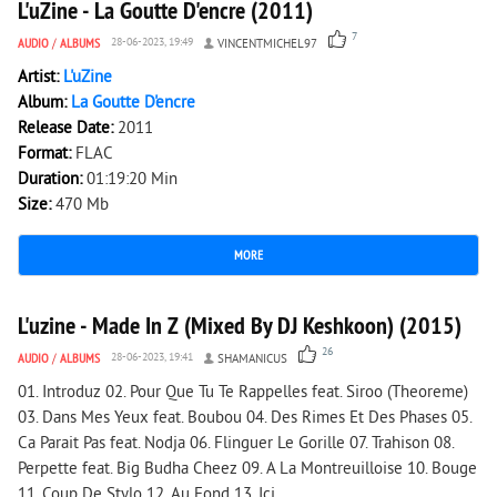
L'uZine - La Goutte D'encre (2011)
7
AUDIO
/
ALBUMS
28-06-2023, 19:49
VINCENTMICHEL97
Artist:
L'uZine
Album:
La Goutte D'encre
Release Date:
2011
Format:
FLAC
Duration:
01:19:20 Min
Size:
470 Mb
MORE
3 386
0
L'uzine - Made In Z (Mixed By DJ Keshkoon) (2015)
26
AUDIO
/
ALBUMS
28-06-2023, 19:41
SHAMANICUS
01. Introduz 02. Pour Que Tu Te Rappelles feat. Siroo (Theoreme)
03. Dans Mes Yeux feat. Boubou 04. Des Rimes Et Des Phases 05.
Ca Parait Pas feat. Nodja 06. Flinguer Le Gorille 07. Trahison 08.
Perpette feat. Big Budha Cheez 09. A La Montreuilloise 10. Bouge
11. Coup De Stylo 12. Au Fond 13. Ici