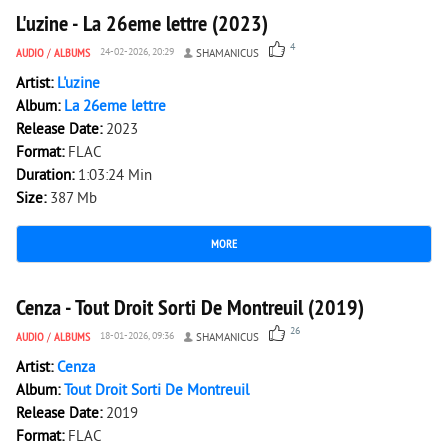
L'uzine - La 26eme lettre (2023)
4
AUDIO
/
ALBUMS
24-02-2026, 20:29
SHAMANICUS
Artist:
L'uzine
Album:
La 26eme lettre
Release Date:
2023
Format:
FLAC
Duration:
1:03:24 Min
Size:
387 Mb
MORE
3 254
0
Cenza - Tout Droit Sorti De Montreuil (2019)
26
AUDIO
/
ALBUMS
18-01-2026, 09:36
SHAMANICUS
Artist:
Cenza
Album:
Tout Droit Sorti De Montreuil
Release Date:
2019
Format:
FLAC