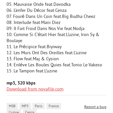
05. Mauvaise Onde feat.Davodka
06. L’enfer Du Décor feat.Cenza
07. Fouré Dans Un Coin feat.Big Budha Cheez
08. Interlude feat.Mani Diez
09. Il Fait Froid Dans Nos Vie feat.Nodja
10. Comme Si C’était Hier feat.L’uzine, Iron Sy &
Boulaye
11. Le Précipice feat.Biyiway
12. Les Murs Ont Des Oreilles feat.L’uzine
13. Flow feat.Maj & Cysion
14. Enléve Les Boules Quies feat.Tonio Le Vakeso
15. Le Tampon feat.L’uzine
mp3, 320 kbps
Download from novafile.com
,
,
,
,
MSB
MP3
Paris
France
Report a bug
,
L'uzine
Cenza