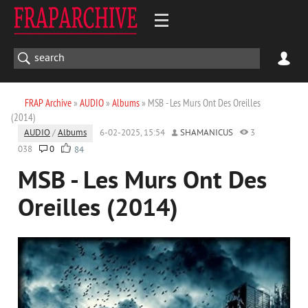
FRAP Archive
»
AUDIO
»
Albums
» MSB - Les Murs Ont Des Oreilles
(2014)
AUDIO
/
Albums
6-02-2025, 15:54
SHAMANICUS
3
038
0
84
MSB - Les Murs Ont Des
Oreilles (2014)