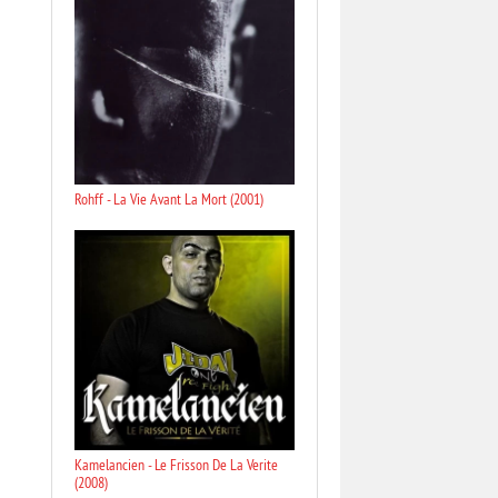
Rohff - La Vie Avant La Mort (2001)
Kamelancien - Le Frisson De La Verite
(2008)