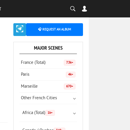
T
🎧 REQUEST AN ALBUM
MAJOR SCENES
France (Total)
7.3k+
Paris
4k+
Marseille
670+
Other French Cities
Africa (Total)
1k+