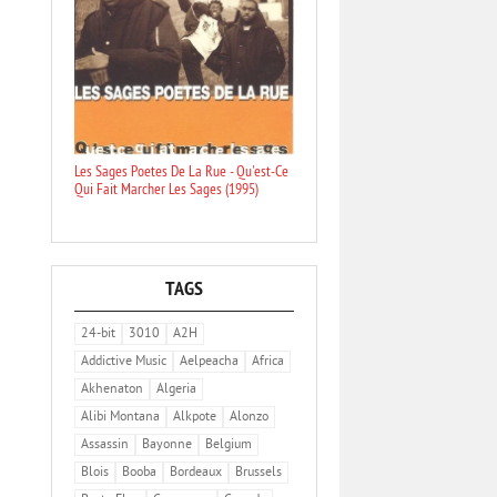
Les Sages Poetes De La Rue - Qu'est-Ce
Qui Fait Marcher Les Sages (1995)
TAGS
24-bit
3010
A2H
Addictive Music
Aelpeacha
Africa
Akhenaton
Algeria
Alibi Montana
Alkpote
Alonzo
Assassin
Bayonne
Belgium
Blois
Booba
Bordeaux
Brussels