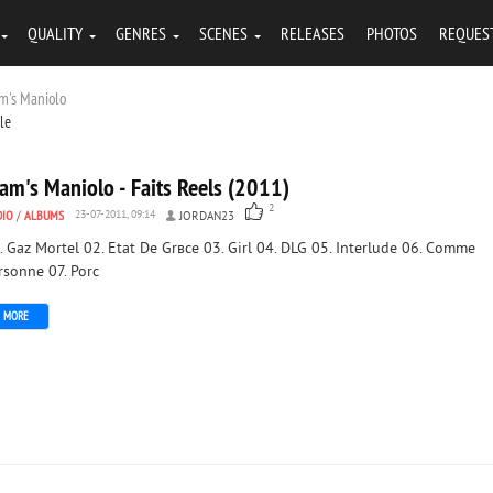
QUALITY
GENRES
SCENES
RELEASES
PHOTOS
REQUES
am's Maniolo
tle
am's Maniolo - Faits Reels (2011)
2
DIO
/
ALBUMS
23-07-2011, 09:14
JORDAN23
. Gaz Mortel 02. Etat De Grвce 03. Girl 04. DLG 05. Interlude 06. Comme
rsonne 07. Porc
MORE