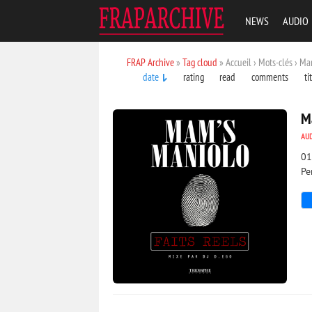
NEWS
AUDIO
FRAP Archive
»
Tag cloud
» Accueil › Mots-clés › M
date
rating
read
comments
ti
M
AU
01
Pe
3 479
0