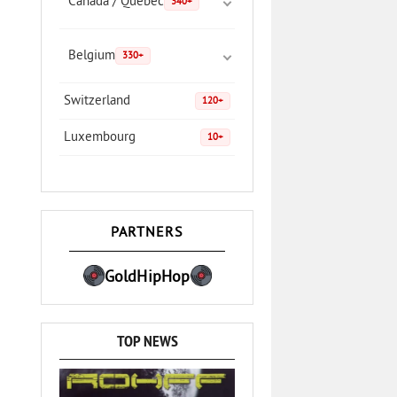
Canada / Quebec
340+
Belgium
330+
Switzerland
120+
Luxembourg
10+
PARTNERS
GoldHipHop
TOP NEWS