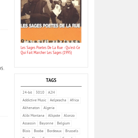
Les Sages Poetes De La Rue - Qu'est-Ce
Qui Fait Marcher Les Sages (1995)
05.
TAGS
24-bit
3010
A2H
Addictive Music
Aelpeacha
Africa
Akhenaton
Algeria
Alibi Montana
Alkpote
Alonzo
Assassin
Bayonne
Belgium
Blois
Booba
Bordeaux
Brussels