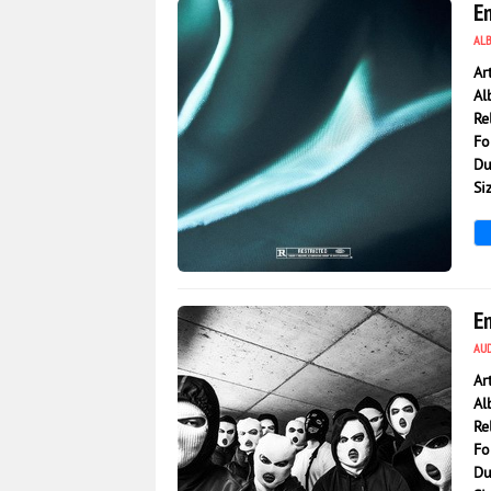
E
AL
Ar
Al
Re
Fo
Du
Si
1 122
0
E
AU
Ar
Al
Re
Fo
Du