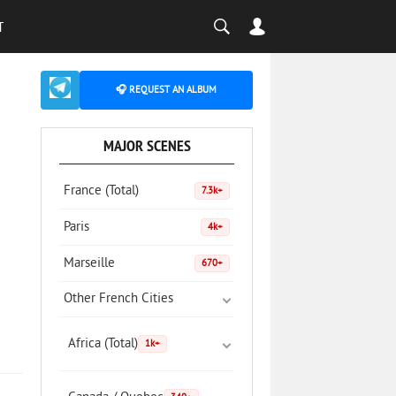
T
🎧 REQUEST AN ALBUM
MAJOR SCENES
France (Total)
7.3k+
Paris
4k+
Marseille
670+
Other French Cities
Africa (Total)
1k+