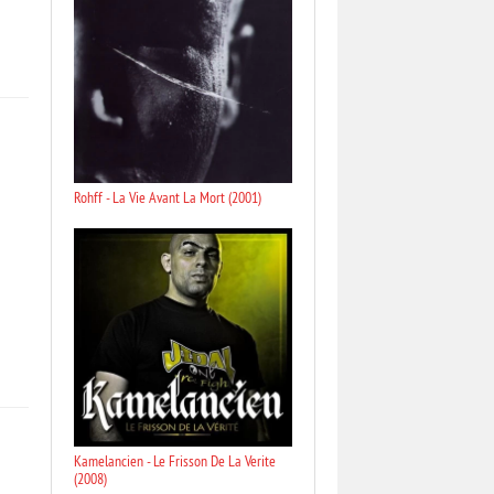
Rohff - La Vie Avant La Mort (2001)
Kamelancien - Le Frisson De La Verite
(2008)