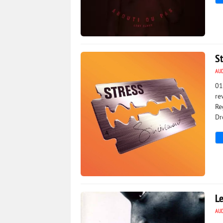
3 698
0
S
AU
01
re
Re
Dr
2 820
0
L
AU