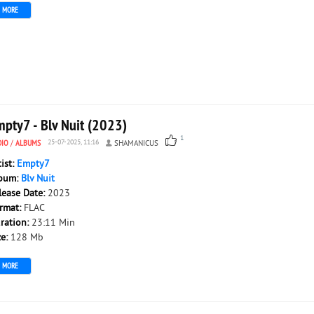
MORE
mpty7 - Blv Nuit (2023)
1
DIO
/
ALBUMS
25-07-2025, 11:16
SHAMANICUS
tist:
Empty7
bum:
Blv Nuit
lease Date:
2023
rmat:
FLAC
ration:
23:11 Min
ze:
128 Mb
MORE