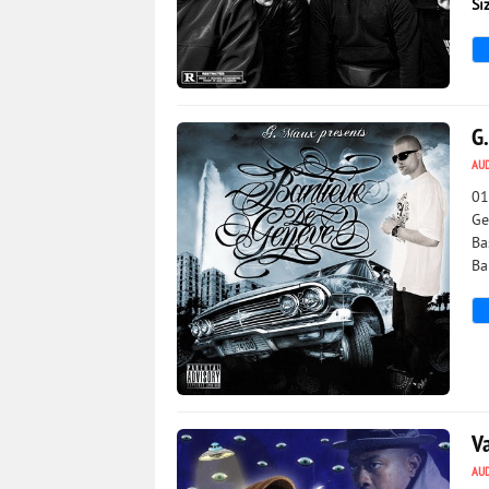
Si
1 603
0
G
AU
01
Ge
Ba
Ba
3 599
0
Va
AU