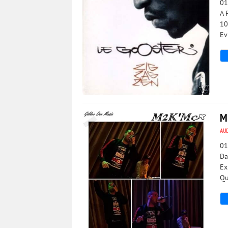
01
A 
10
Ev
899
0
M
AU
01
Da
Ex
Qu