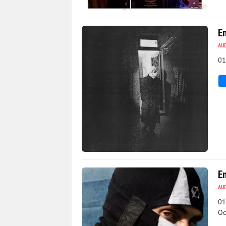
2 482
0
E
AU
01
1 423
0
E
AU
01
Oc