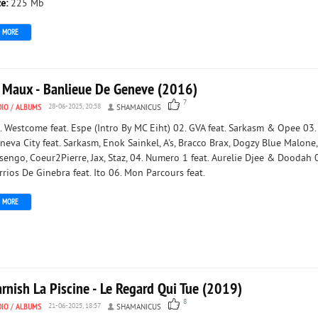
ze:
225 Mb
MORE
. Maux - Banlieue De Geneve (2016)
7
DIO
/
ALBUMS
28-06-2025, 20:58
SHAMANICUS
. Westcome feat. Espe (Intro By MC Eiht) 02. GVA feat. Sarkasm & Opee 03.
neva City feat. Sarkasm, Enok Sainkel, A's, Bracco Brax, Dogzy Blue Malone,
sengo, Coeur2Pierre, Jax, Staz, 04. Numero 1 feat. Aurelie Djee & Doodah 
rrios De Ginebra feat. Ito 06. Mon Parcours feat.
MORE
rnish La Piscine - Le Regard Qui Tue (2019)
8
DIO
/
ALBUMS
21-06-2025, 18:57
SHAMANICUS