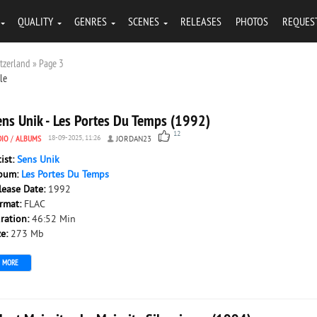
QUALITY
GENRES
SCENES
RELEASES
PHOTOS
REQUES
itzerland » Page 3
tle
ens Unik - Les Portes Du Temps (1992)
12
DIO
/
ALBUMS
18-09-2025, 11:26
JORDAN23
tist:
Sens Unik
bum:
Les Portes Du Temps
lease Date:
1992
rmat:
FLAC
ration:
46:52 Min
ze:
273 Mb
MORE