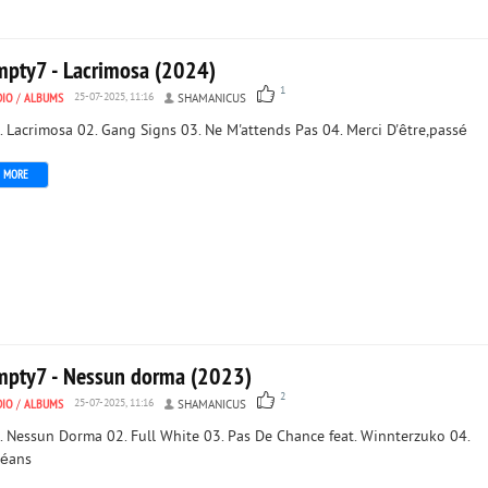
mpty7 - Lacrimosa (2024)
1
DIO
/
ALBUMS
25-07-2025, 11:16
SHAMANICUS
. Lacrimosa 02. Gang Signs 03. Ne M'attends Pas 04. Merci D'être,passé
MORE
mpty7 - Nessun dorma (2023)
2
DIO
/
ALBUMS
25-07-2025, 11:16
SHAMANICUS
. Nessun Dorma 02. Full White 03. Pas De Chance feat. Winnterzuko 04.
éans