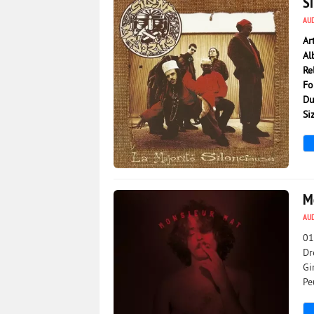
Si
AU
Ar
Al
Re
Fo
Du
Si
824
0
M
AU
01
Dr
Gi
Pe