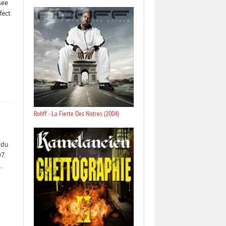
see
fect
Rohff - La Fierte Des Notres (2004)
rdu
7.
.