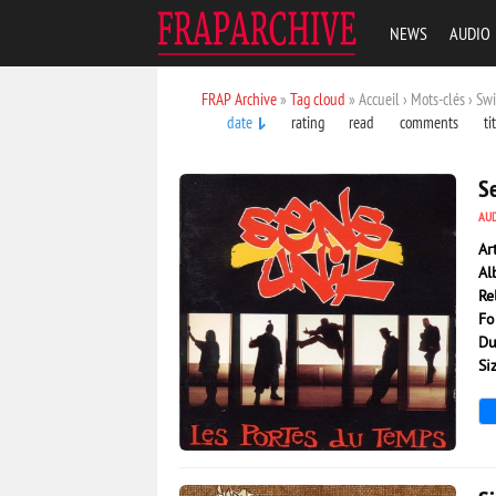
NEWS
AUDIO
FRAP Archive
»
Tag cloud
» Accueil › Mots-clés › Sw
date
rating
read
comments
ti
S
AU
Ar
Al
Re
Fo
Du
Si
7 533
0