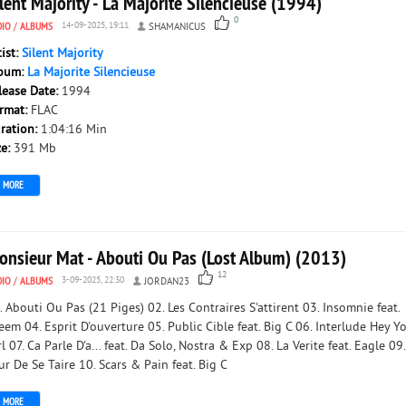
lent Majority - La Majorite Silencieuse (1994)
0
DIO
/
ALBUMS
14-09-2025, 19:11
SHAMANICUS
tist:
Silent Majority
bum:
La Majorite Silencieuse
lease Date:
1994
rmat:
FLAC
ration:
1:04:16 Min
ze:
391 Mb
MORE
onsieur Mat - Abouti Ou Pas (Lost Album) (2013)
12
DIO
/
ALBUMS
3-09-2025, 22:30
JORDAN23
. Abouti Ou Pas (21 Piges) 02. Les Contraires S'attirent 03. Insomnie feat.
eem 04. Esprit D'ouverture 05. Public Cible feat. Big C 06. Interlude Hey Y
rl 07. Ca Parle D'a... feat. Da Solo, Nostra & Exp 08. La Verite feat. Eagle 09
ur De Se Taire 10. Scars & Pain feat. Big C
MORE