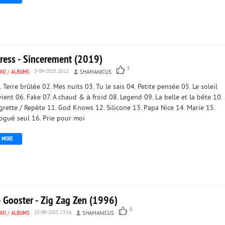
tress - Sincerement (2019)
5
DIO
/
ALBUMS
3-09-2025, 20:12
SHAMANICUS
. Terre brûlée 02. Mes nuits 03. Tu le sais 04. Petite pensée 05. Le soleil
vient 06. Fake 07. A chaud & à froid 08. Legend 09. La belle et la bête 10.
grette / Repète 11. God Knows 12. Silicone 13. Papa Nice 14. Marie 15.
ogué seul 16. Prie pour moi
MORE
e Gooster - Zig Zag Zen (1996)
0
DIO
/
ALBUMS
25-08-2025, 15:16
SHAMANICUS