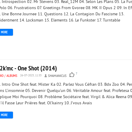
. Introspection 02. Mr Stevens 03. Real_12M 04. Selon Les Plans 05. La Fu
Polo 06. Frustrations 07. Greetings From Gvoree 08. MK II Opus 2 09. In Ef
. Une Bonne Journee 11. Questions 12. La Contagion Du Fascisme 13.
identment 14. Locksman 15. Elements 16. Le Funkster 17. Turntable
MORE
2k’mc - One Shot (2014)
7
DIO
/
ALBUMS
26-07-2025, 11:35
SHAMANICUS
. Intro One Shot feat. Mister Ka 02. Parlez Vous Céfran 03. Bdx Zoo 04. Pe
ns L’insomnie 05. Devenir Quelqu’un 06. Véritable Amour feat. Profetesa 0
plique Moi Pourquoi 08. Problème Sociétaire feat. Virgil & Alica Reena 09
’il Fasse Leur Prières feat. Ol’kainry 10. J’vous Avais
MORE