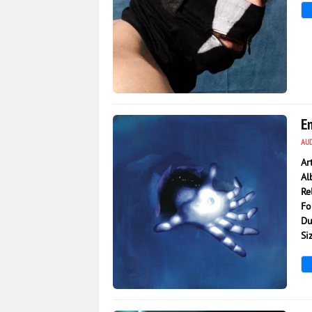
727
0
E
AU
Ar
Al
Re
Fo
Du
Si
767
0