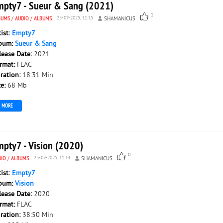
mpty7 - Sueur & Sang (2021)
1
BUMS
/
AUDIO
/
ALBUMS
25-07-2025, 11:15
SHAMANICUS
tist:
Empty7
bum:
Sueur & Sang
lease Date:
2021
rmat:
FLAC
ration:
18:31 Min
ze:
68 Mb
MORE
mpty7 - Vision (2020)
0
DIO
/
ALBUMS
25-07-2025, 11:14
SHAMANICUS
tist:
Empty7
bum:
Vision
lease Date:
2020
rmat:
FLAC
ration:
38:50 Min