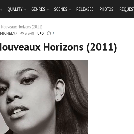
QUALITY
GENRES
SCENES
RELEASES
PHOTOS
REQUES
- Nouveaux Horizons (2011)
TMICHEL97
3 348
0
8
Nouveaux Horizons (2011)