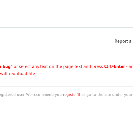
Report a
a bug"
or select any text on the page text and press
Ctrl+Enter
- a
ill reupload file.
nregistered user. We recommend you
register'll
or go to the site under your