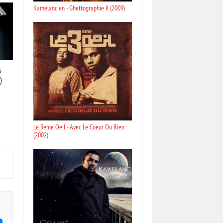
Kamelancien - Ghettographie II (2009)
s
)
Le 3eme Oeil - Avec Le Coeur Ou Rien
(2002)