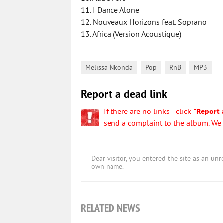
11. I Dance Alone
12. Nouveaux Horizons feat. Soprano
13. Africa (Version Acoustique)
,
,
,
Melissa Nkonda
Pop
RnB
MP3
Report a dead link
If there are no links - click
"Report 
send a complaint to the album. We w
Dear visitor, you entered the site as an u
own name.
RELATED NEWS