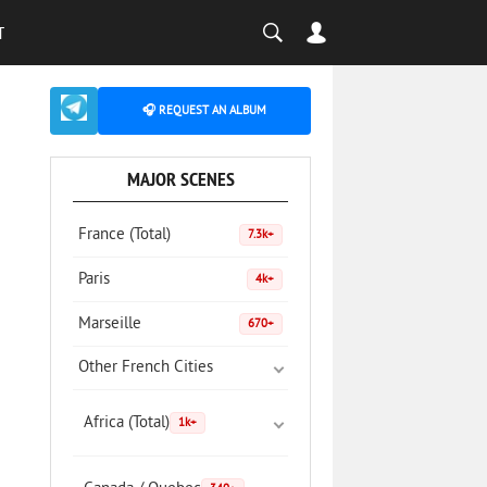
T
🎧 REQUEST AN ALBUM
MAJOR SCENES
France (Total)
7.3k+
Paris
4k+
Marseille
670+
Other French Cities
Africa (Total)
1k+