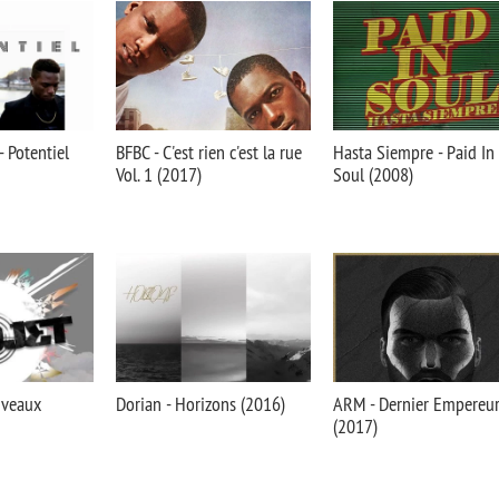
 Potentiel
BFBC - C'est rien c'est la rue
Hasta Siempre - Paid In
Vol. 1 (2017)
Soul (2008)
uveaux
Dorian - Horizons (2016)
ARM - Dernier Empereu
(2017)