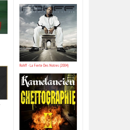
Rohff - La Fierte Des Notres (2004)
r