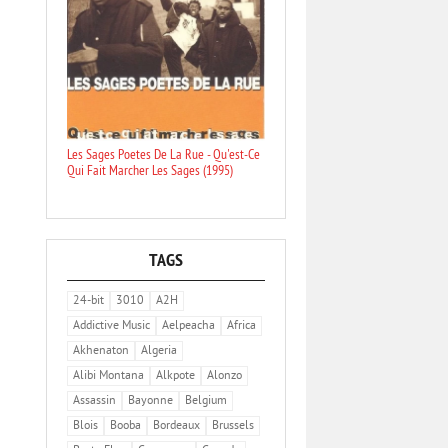
Les Sages Poetes De La Rue - Qu'est-Ce
Qui Fait Marcher Les Sages (1995)
TAGS
24-bit
3010
A2H
Addictive Music
Aelpeacha
Africa
Akhenaton
Algeria
Alibi Montana
Alkpote
Alonzo
Assassin
Bayonne
Belgium
Blois
Booba
Bordeaux
Brussels