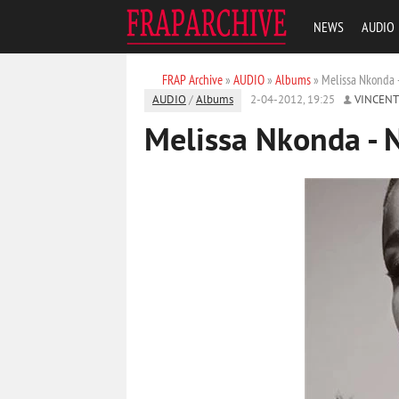
NEWS
AUDIO
FRAP Archive
»
AUDIO
»
Albums
» Melissa Nkonda 
AUDIO
/
Albums
2-04-2012, 19:25
VINCEN
Melissa Nkonda - 