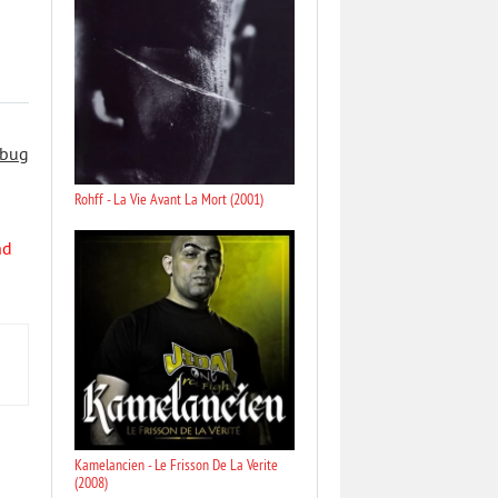
 bug
Rohff - La Vie Avant La Mort (2001)
nd
Kamelancien - Le Frisson De La Verite
(2008)