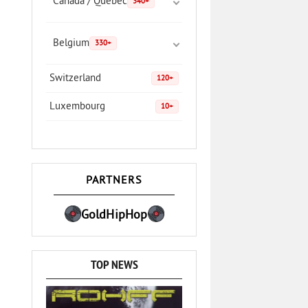
Canada / Quebec
340+
Belgium
330+
Switzerland
120+
Luxembourg
10+
PARTNERS
GoldHipHop
TOP NEWS