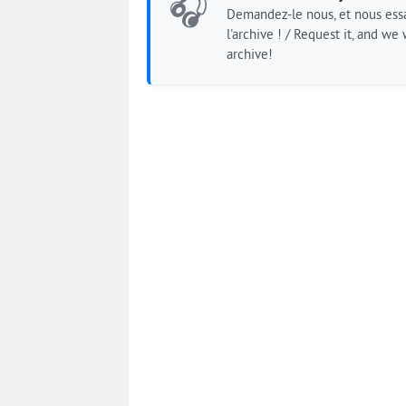
🎧
Demandez-le nous, et nous essa
l'archive ! / Request it, and we w
archive!