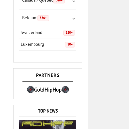
Canada / Quebec
340+
Belgium
330+
Switzerland
120+
Luxembourg
10+
PARTNERS
GoldHipHop
TOP NEWS