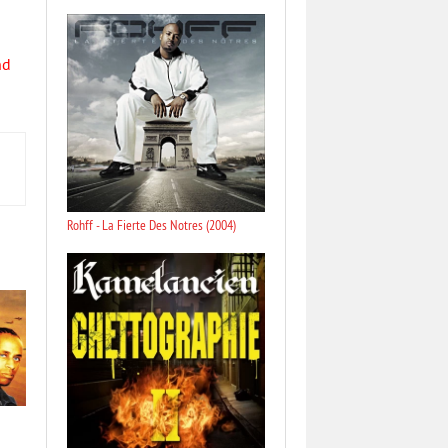
nd
Rohff - La Fierte Des Notres (2004)