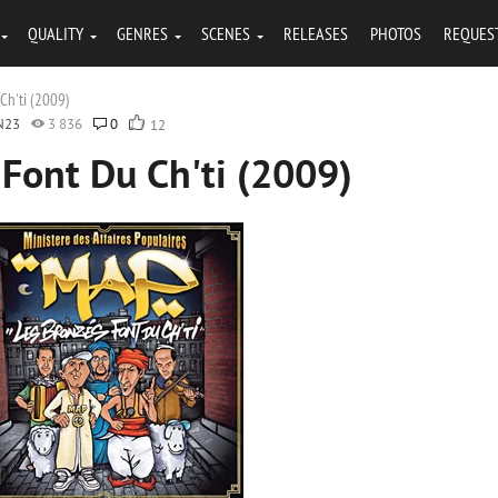
QUALITY
GENRES
SCENES
RELEASES
PHOTOS
REQUES
Ch'ti (2009)
N23
3 836
0
12
Font Du Ch'ti (2009)