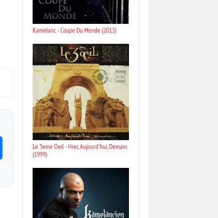
Kamelanc - Coupe Du Monde (2013)
Le 3eme Oeil - Hier, Aujourd'hui, Demain
(1999)