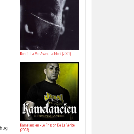
Rohff - La Vie Avant La Mort (2001)
Kamelancien - Le Frisson De La Verite
 bug
(2008)