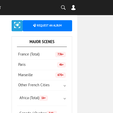
T
🎧 REQUEST AN ALBUM
MAJOR SCENES
France (Total)
7.3k+
Paris
4k+
Marseille
670+
Other French Cities
Africa (Total)
1k+