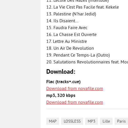
11. L'ecole Des Nazes (Interlude)
12. La Vie C'est Pas Facile feat. Kekele
13. Palestine (N'har Jedid)
14. Ils Disaient...
15. Faudra Faire Avec
16. La Chasse Est Ouverte
17. Lettre Au Ministre
18. Un Air De Revolution
19. Pendant Ce Temps-La (Outro)
20. Salutations Revolutionnaires feat. M
Download:
Flac (tracks+.cue)
Download from novafile.com
mp3, 320 kbps
Download from novafile.com
,
,
,
,
MAP
LOSSLESS
MP3
Lille
Paris