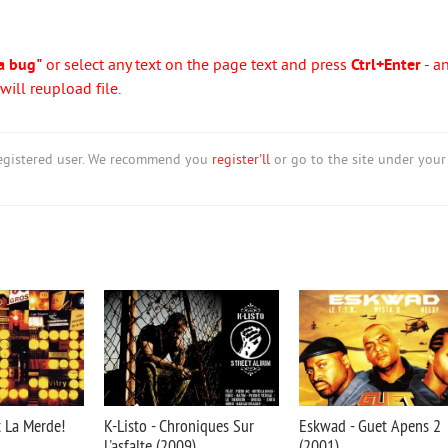
a bug"
or select any text on the page text and press
Ctrl+Enter
- a
ill reupload file.
nregistered user. We recommend you
register'll
or go to the site under your
 La Merde!
K-Listo - Chroniques Sur
Eskwad - Guet Apens 2
L'asfalte (2009)
(2001)