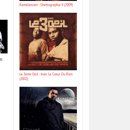
Kamelancien - Ghettographie II (2009)
un
Le 3eme Oeil - Avec Le Coeur Ou Rien
(2002)