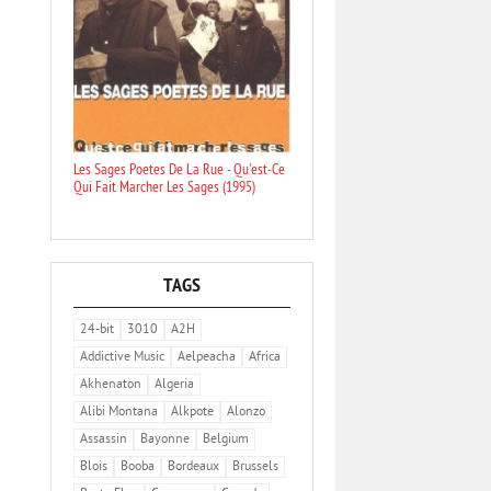
Les Sages Poetes De La Rue - Qu'est-Ce
Qui Fait Marcher Les Sages (1995)
TAGS
24-bit
3010
A2H
Addictive Music
Aelpeacha
Africa
Akhenaton
Algeria
Alibi Montana
Alkpote
Alonzo
Assassin
Bayonne
Belgium
Blois
Booba
Bordeaux
Brussels