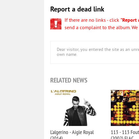
Report a dead link
If there are no links - click
"Report 
send a complaint to the album. We w
Dear visitor, you entered the site as an u
own name.
RELATED NEWS
L'algerino - Aigle Royal
113 - 113 Fout
(2014)
(2002) FLAC