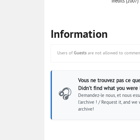
Inedits (2007)
Information
Users of
Guests
are not allowed to comment
Vous ne trouvez pas ce que
Didn't find what you were 
🎧
Demandez-le nous, et nous essa
l'archive ! / Request it, and we w
archive!