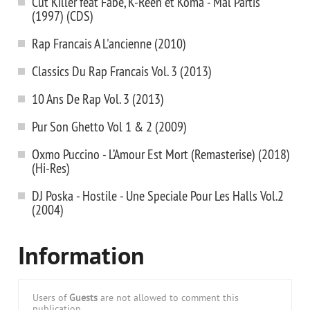
Cut Killer feat Fabe, K-Reen et Koma - Mal Partis
(1997) (CDS)
Rap Francais A L'ancienne (2010)
Classics Du Rap Franсais Vol. 3 (2013)
10 Ans De Rap Vol. 3 (2013)
Pur Son Ghetto Vol 1 & 2 (2009)
Oxmo Puccino - L’Amour Est Mort (Remasterise) (2018)
(Hi-Res)
DJ Poska - Hostile - Une Speciale Pour Les Halls Vol.2
(2004)
Information
Users of
Guests
are not allowed to comment this
publication.