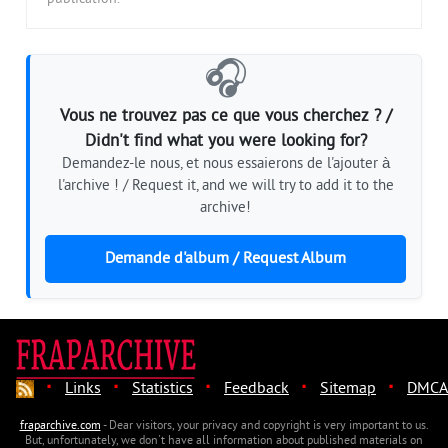
🎧
Vous ne trouvez pas ce que vous cherchez ? /
Didn't find what you were looking for?
Demandez-le nous, et nous essaierons de l'ajouter à
l'archive ! / Request it, and we will try to add it to the
archive!
Demande d'album / Request Album
·
·
·
·
·
Links
Statistics
Feedback
Sitemap
DMCA
fraparchive.com
- Dear visitors, your privacy and copyright is very important to us.
But, unfortunately, we don't have all information about published materials on