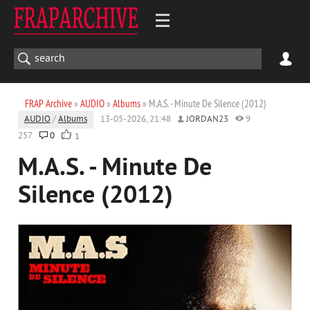
FRAP Archive
»
AUDIO
»
Albums
» M.A.S. - Minute De Silence (2012)
AUDIO
/
Albums
13-05-2026, 21:48
JORDAN23
9
257
0
1
M.A.S. - Minute De
Silence (2012)