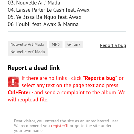
03. Nouvelle Art' Mada
04. Laisse Parler Le Cash feat. Awax
05. Ye Bissa Ba Nguo feat. Awax
06. L'oubli feat. Awax & Maпna
,
,
,
Nouvelle Art Mada
MP3
G-Funk
Report a bug
Nouvelle Art' Mada
Report a dead link
If there are no links - click
"Report a bug"
or
select any text on the page text and press
Ctrl+Enter
- and send a complaint to the album. We
will reupload file.
Dear visitor, you entered the site as an unregistered user.
We recommend you
register'll
or go to the site under
your own name.