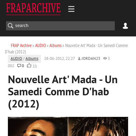
FRAP Archive
»
AUDIO
»
Albums
» Nouvelle Art' Mada - Un Samedi Comme
D'hab (2012)
AUDIO
/
Albums
28-06-2012, 22:27
JORDAN23
3
002
0
11
Nouvelle Art' Mada - Un
Samedi Comme D'hab
(2012)