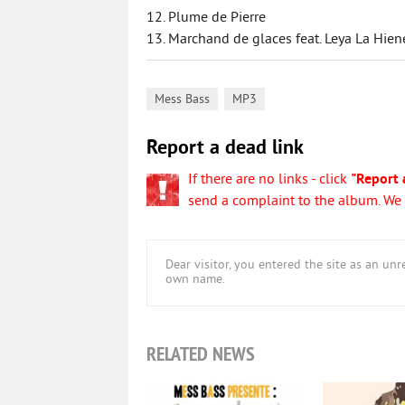
12. Plume de Pierre
13. Marchand de glaces feat. Leya La Hien
,
Mess Bass
MP3
Report a dead link
If there are no links - click
"Report 
send a complaint to the album. We w
Dear visitor, you entered the site as an u
own name.
RELATED NEWS