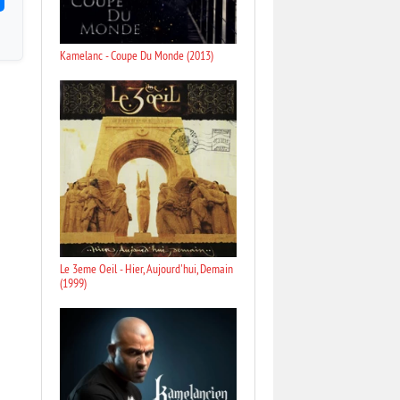
Kamelanc - Coupe Du Monde (2013)
Le 3eme Oeil - Hier, Aujourd'hui, Demain
(1999)