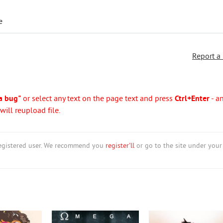
e
Report a
a bug"
or select any text on the page text and press
Ctrl+Enter
- a
ill reupload file.
nregistered user. We recommend you
register'll
or go to the site under your