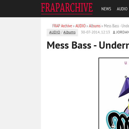
NEWS
AUDIO
FRAP Archive
»
AUDIO
»
Albums
» Mess Bass - Unde
AUDIO
/
Albums
30-07-2014, 12:13
JORDA
Mess Bass - Under