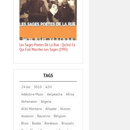
Les Sages Poetes De La Rue - Qu'est-Ce
Qui Fait Marcher Les Sages (1995)
TAGS
24-bit
3010
A2H
Addictive Music
Aelpeacha
Africa
Akhenaton
Algeria
Alibi Montana
Alkpote
Alonzo
Assassin
Bayonne
Belgium
Blois
Booba
Bordeaux
Brussels