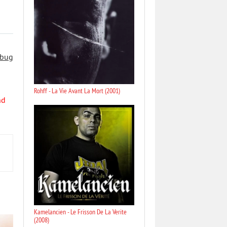
 bug
Rohff - La Vie Avant La Mort (2001)
nd
Kamelancien - Le Frisson De La Verite
(2008)