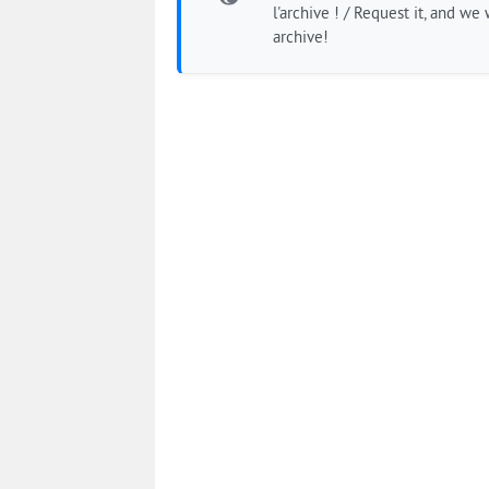
l'archive ! / Request it, and we w
archive!