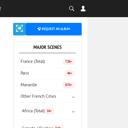
T
🎧 REQUEST AN ALBUM
MAJOR SCENES
France (Total)
7.3k+
Paris
4k+
Marseille
670+
Other French Cities
Africa (Total)
1k+