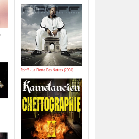
)
Rohff - La Fierte Des Notres (2004)