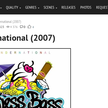
QUALITY
GENRES
SCENES
RELEASES
PHOTOS
REQUES
rnational (2007)
N23
4 376
0
4
national (2007)