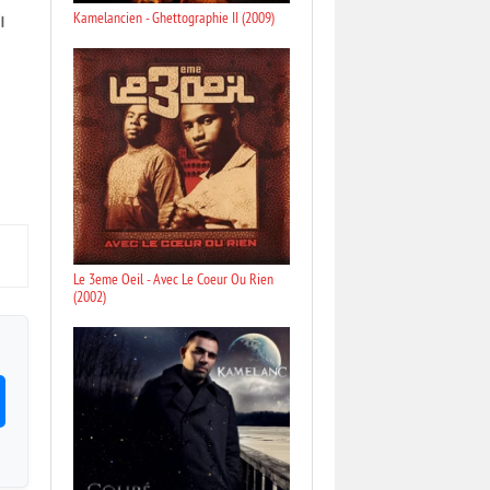
Kamelancien - Ghettographie II (2009)
Le 3eme Oeil - Avec Le Coeur Ou Rien
(2002)