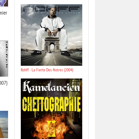
mier
Rohff - La Fierte Des Notres (2004)
007)