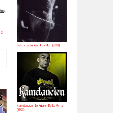
 bug
nd
Rohff - La Vie Avant La Mort (2001)
Kamelancien - Le Frisson De La Verite
(2008)