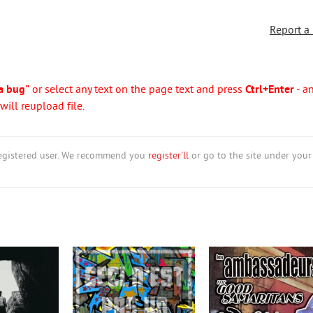
Report a
a bug"
or select any text on the page text and press
Ctrl+Enter
- a
ill reupload file.
nregistered user. We recommend you
register'll
or go to the site under your