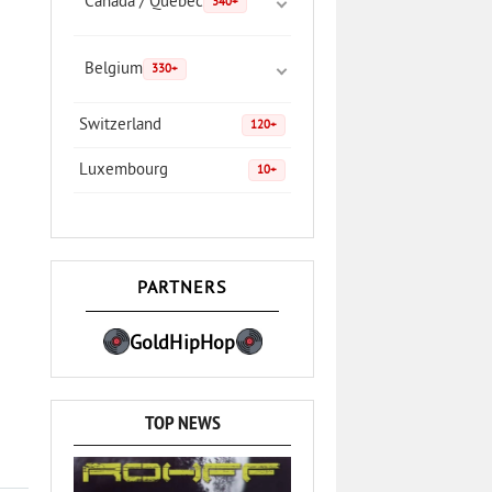
Canada / Quebec
340+
Belgium
330+
Switzerland
120+
Luxembourg
10+
PARTNERS
GoldHipHop
TOP NEWS