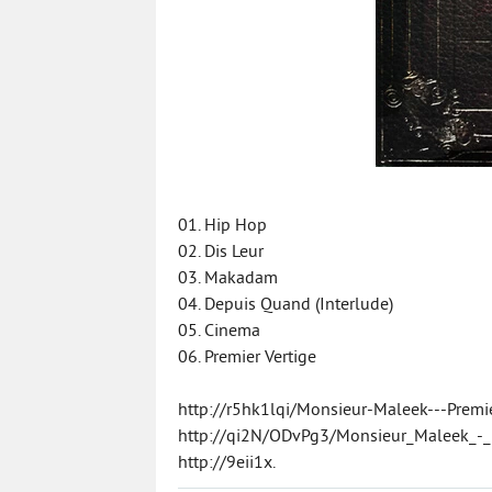
01. Hip Hop
02. Dis Leur
03. Makadam
04. Depuis Quand (Interlude)
05. Cinema
06. Premier Vertige
http://r5hk1lqi/Monsieur-Maleek---Premie
http://qi2N/ODvPg3/Monsieur_Maleek_-
http://9eii1x.