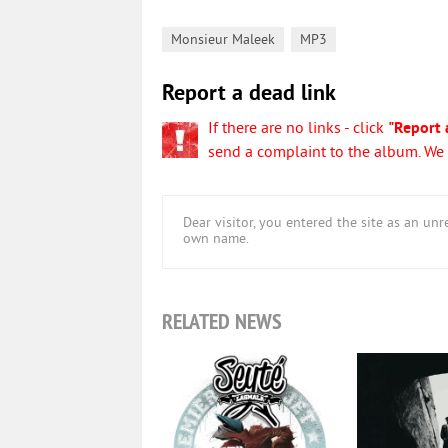
,
Monsieur Maleek
MP3
Report a dead link
If there are no links - click
"Report 
send a complaint to the album. We w
Dear visitor, you entered the site as an u
own name.
RELATED NEWS