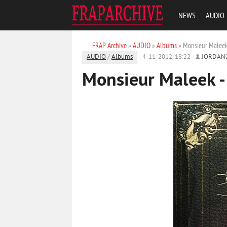
NEWS
AUDIO
FRAP Archive
»
AUDIO
»
Albums
» Monsieur Maleek 
AUDIO
/
Albums
4-11-2012, 18:22
JORDAN
Monsieur Maleek -