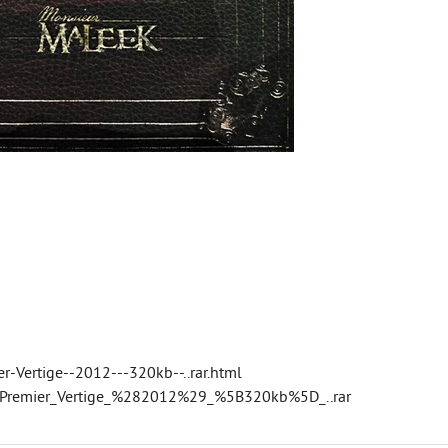
r-Vertige--2012---320kb--..rar.html
_Premier_Vertige_%282012%29_%5B320kb%5D_..rar