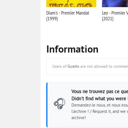
Diam's - Premier Mandat
Leo - Premier V
(1999)
(2021)
Information
Users of
Guests
are not allowed to comment
Vous ne trouvez pas ce que
Didn't find what you were 
🎧
Demandez-le nous, et nous essa
l'archive ! / Request it, and we w
archive!