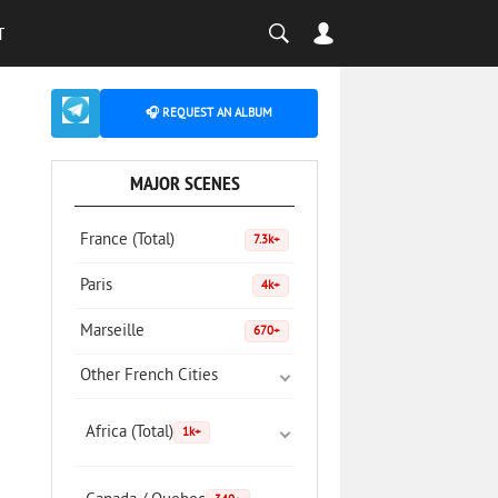
T
🎧 REQUEST AN ALBUM
MAJOR SCENES
France (Total)
7.3k+
Paris
4k+
Marseille
670+
Other French Cities
Africa (Total)
1k+