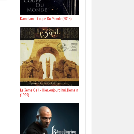
Kamelanc - Coupe Du Monde (2013)
Le 3eme Oeil - Hier, Aujourd'hui, Demain
(1999)