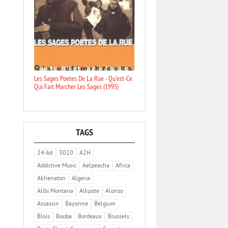
Les Sages Poetes De La Rue - Qu'est-Ce
Qui Fait Marcher Les Sages (1995)
TAGS
24-bit
3010
A2H
Addictive Music
Aelpeacha
Africa
Akhenaton
Algeria
Alibi Montana
Alkpote
Alonzo
Assassin
Bayonne
Belgium
Blois
Booba
Bordeaux
Brussels