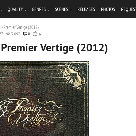
QUALITY
GENRES
SCENES
RELEASES
PHOTOS
REQUES
- Premier Vertige (2012)
23
3 093
0
6
 Premier Vertige (2012)