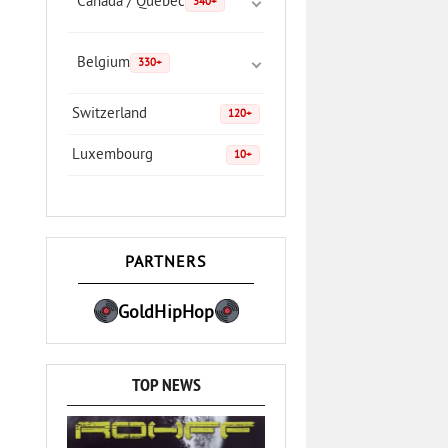
Canada / Quebec
340+
Belgium
330+
Switzerland
120+
Luxembourg
10+
PARTNERS
GoldHipHop
TOP NEWS