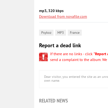
mp3, 320 kbps
Download from novafile.com
,
,
Psykoz
MP3
France
Report a dead link
If there are no links - click
"Report 
send a complaint to the album. We w
Dear visitor, you entered the site as an u
own name.
RELATED NEWS