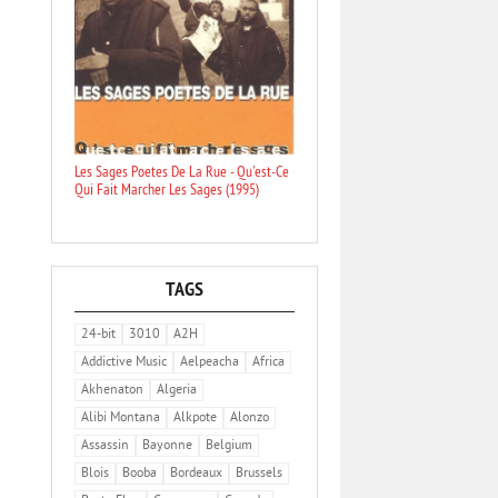
Les Sages Poetes De La Rue - Qu'est-Ce
Qui Fait Marcher Les Sages (1995)
TAGS
24-bit
3010
A2H
Addictive Music
Aelpeacha
Africa
Akhenaton
Algeria
Alibi Montana
Alkpote
Alonzo
Assassin
Bayonne
Belgium
Blois
Booba
Bordeaux
Brussels