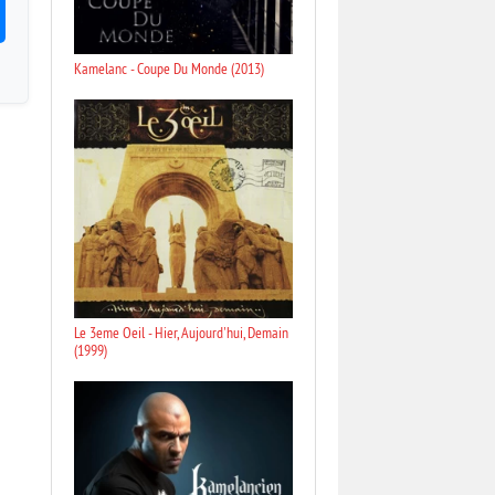
Kamelanc - Coupe Du Monde (2013)
Le 3eme Oeil - Hier, Aujourd'hui, Demain
(1999)