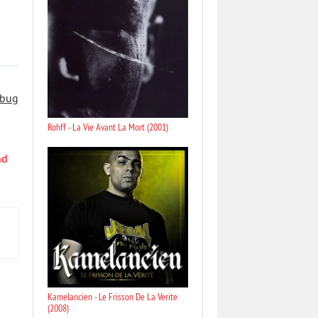
 bug
Rohff - La Vie Avant La Mort (2001)
nd
Kamelancien - Le Frisson De La Verite
(2008)