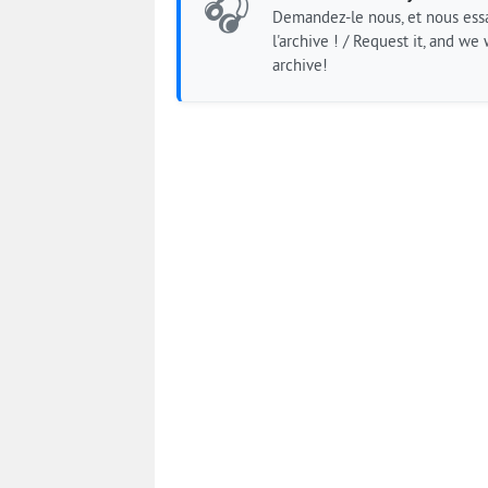
🎧
Demandez-le nous, et nous essa
l'archive ! / Request it, and we w
archive!