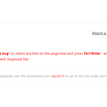
Report a
a bug"
or select any text on the page text and press
Ctrl+Enter
- a
ill reupload file.
nregistered user. We recommend you
register'll
or go to the site under your