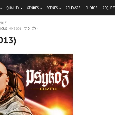
QUALITY
GENRES
SCENES
RELEASES
PHOTOS
REQUES
(2013)
ICUS
3 001
0
1
2013)