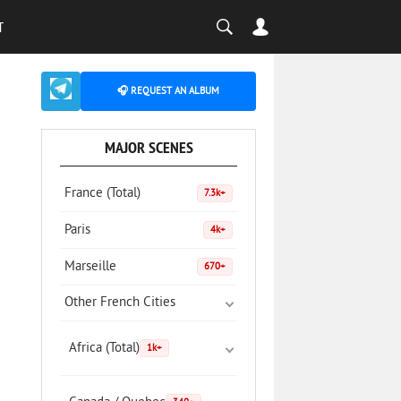
T
🎧 REQUEST AN ALBUM
MAJOR SCENES
France (Total)
7.3k+
Paris
4k+
Marseille
670+
Other French Cities
Africa (Total)
1k+