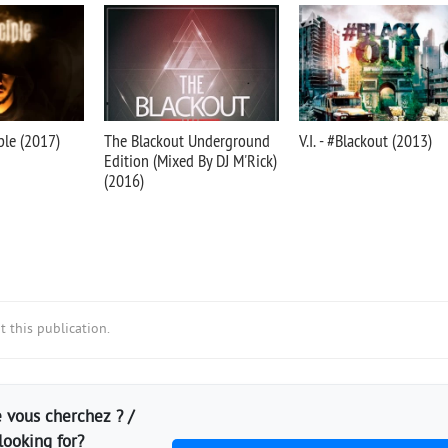
ple (2017)
The Blackout Underground
V.I. - #Blackout (2013)
Edition (Mixed By DJ M'Rick)
(2016)
 this publication.
 vous cherchez ? /
looking for?