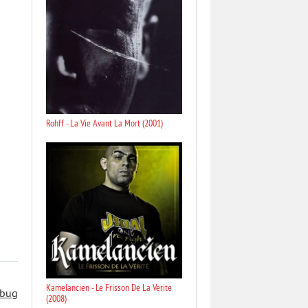
Rohff - La Vie Avant La Mort (2001)
Kamelancien - Le Frisson De La Verite
 bug
(2008)