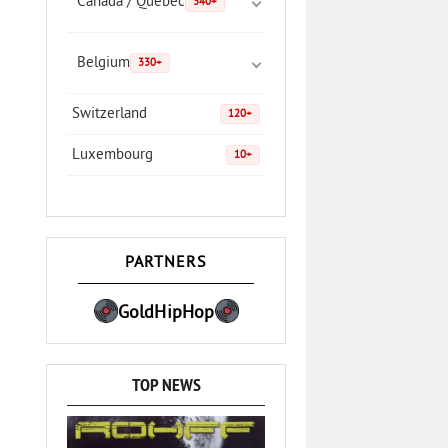
Canada / Quebec
340+
Belgium
330+
Switzerland
120+
Luxembourg
10+
PARTNERS
GoldHipHop
TOP NEWS