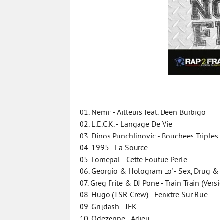
01. Nemir - Ailleurs feat. Deen Burbigo
02. L.E.C.K. - Langage De Vie
03. Dinos Punchlinovic - Bouchees Triples 
04. 1995 - La Source
05. Lomepal - Cette Foutue Perle
06. Georgio & Hologram Lo' - Sex, Drug & 
07. Greg Frite & DJ Pone - Train Train (Vers
08. Hugo (TSR Crew) - Fenкtre Sur Rue
09. Grцdash - JFK
10. Odezenne - Adieu