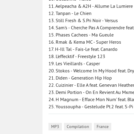
11. Aelpeacha & A2H - Allume La Lumiere 
12. Taпpan - Le Chien
13. Still Fresh & S.Pri Noir - Versus
14. Sam's - Cherche Pas A Comprendre fea
15. Phases Cachees - Ma Gueule
16. Rmak & Kema MC - Super Heros
17. H-Ill Tal - Fais-Le feat. Canardo
18. L'effecktif - Freestyle 123
19. Les Vieillards - Casper
20. Stokos - Welcome In My Hood feat. Dry
21. Diden - Generation Hip Hop
22. Cuizinier - Elle A feat. Genevan Heathe
23. Demi Portion - On En Revient Au Mкm
24. H Magnum - Efface Mon Num' feat. Bl
25. Youssoupha - Gestelude Pt.2 feat. S-Pi
,
,
MP3
Compilation
France