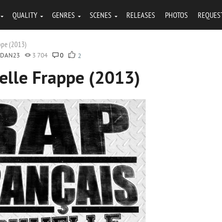
QUALITY
GENRES
SCENES
RELEASES
PHOTOS
REQUES
ppe (2013)
RDAN23
3 704
0
2
elle Frappe (2013)