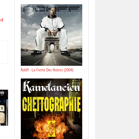
nd
Rohff - La Fierte Des Notres (2004)