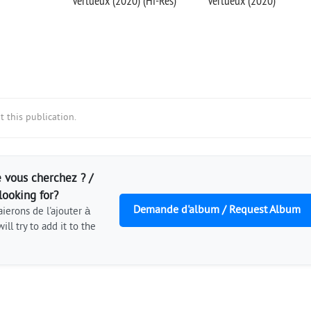
Vertueux (2020) (Hi-Res)
Vertueux (2020)
 this publication.
 vous cherchez ? /
looking for?
Demande d'album / Request Album
ierons de l'ajouter à
ill try to add it to the