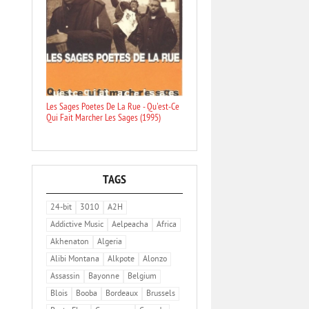
Les Sages Poetes De La Rue - Qu'est-Ce
Qui Fait Marcher Les Sages (1995)
TAGS
24-bit
3010
A2H
Addictive Music
Aelpeacha
Africa
Akhenaton
Algeria
Alibi Montana
Alkpote
Alonzo
Assassin
Bayonne
Belgium
Blois
Booba
Bordeaux
Brussels