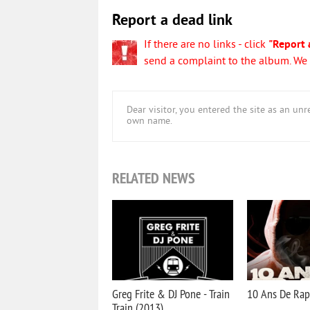
Report a dead link
If there are no links - click
"Report 
send a complaint to the album. We w
Dear visitor, you entered the site as an u
own name.
RELATED NEWS
Greg Frite & DJ Pone - Train
10 Ans De Rap 
Train (2013)