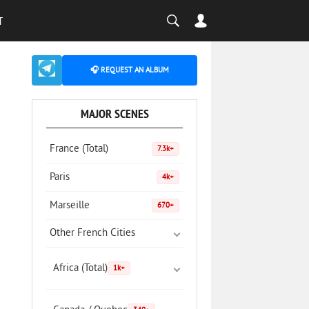
T
🎧 REQUEST AN ALBUM
MAJOR SCENES
France (Total)
7.3k+
Paris
4k+
Marseille
670+
Other French Cities
Africa (Total)
1k+