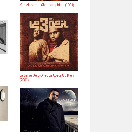
Kamelancien - Ghettographie II (2009)
 -
Le 3eme Oeil - Avec Le Coeur Ou Rien
(2002)