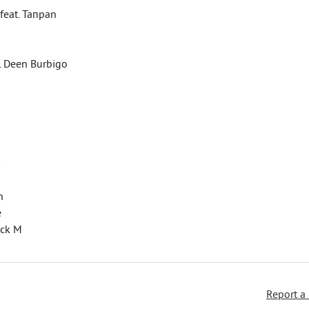
feat. Taпpan
t. Deen Burbigo
n
e
ack M
Report a