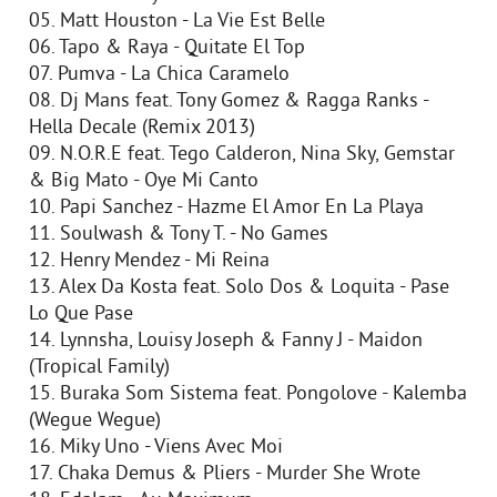
05. Matt Houston - La Vie Est Belle
06. Tapo & Raya - Quitate El Top
07. Pumva - La Chica Caramelo
08. Dj Mans feat. Tony Gomez & Ragga Ranks -
Hella Decale (Remix 2013)
09. N.O.R.E feat. Tego Calderon, Nina Sky, Gemstar
& Big Mato - Oye Mi Canto
10. Papi Sanchez - Hazme El Amor En La Playa
11. Soulwash & Tony T. - No Games
12. Henry Mendez - Mi Reina
13. Alex Da Kosta feat. Solo Dos & Loquita - Pase
Lo Que Pase
14. Lynnsha, Louisy Joseph & Fanny J - Maidon
(Tropical Family)
15. Buraka Som Sistema feat. Pongolove - Kalemba
(Wegue Wegue)
16. Miky Uno - Viens Avec Moi
17. Chaka Demus & Pliers - Murder She Wrote