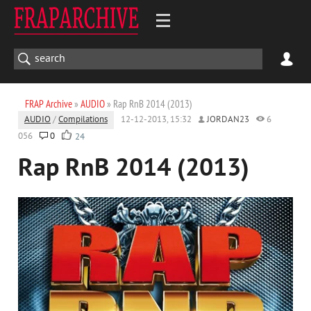
FRAP Archive
»
AUDIO
» Rap RnB 2014 (2013)
AUDIO
/
Compilations
12-12-2013, 15:32
JORDAN23
6
056
0
24
Rap RnB 2014 (2013)