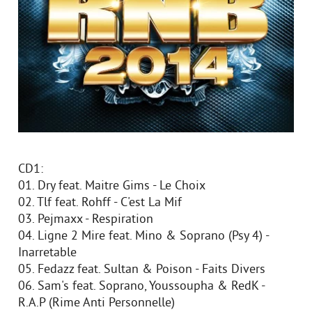
CD1:
01. Dry feat. Maitre Gims - Le Choix
02. Tlf feat. Rohff - C'est La Mif
03. Pejmaxx - Respiration
04. Ligne 2 Mire feat. Mino & Soprano (Psy 4) -
Inarretable
05. Fedazz feat. Sultan & Poison - Faits Divers
06. Sam's feat. Soprano, Youssoupha & RedK -
R.A.P (Rime Anti Personnelle)