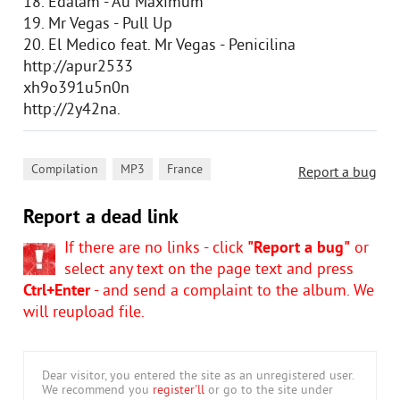
18. Edalam - Au Maximum
19. Mr Vegas - Pull Up
20. El Medico feat. Mr Vegas - Penicilina
http://apur2533
xh9o391u5n0n
http://2y42na.
,
,
Compilation
MP3
France
Report a bug
Report a dead link
If there are no links - click
"Report a bug"
or
select any text on the page text and press
Ctrl+Enter
- and send a complaint to the album. We
will reupload file.
Dear visitor, you entered the site as an unregistered user.
We recommend you
register'll
or go to the site under