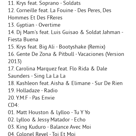
11. Krys feat. Soprano - Soldats
12. Corneille feat. La Fouine - Des Peres, Des
Hommes Et Des FReres
13. Gyptian - Overtime
14. Dj Mam's feat. Luis Guisao & Soldat Jahman -
Fiesta Buena
15. Krys feat. Big Ali - Bootyshake (Remix)
16. Gente De Zona & Pitbull - Vacaciones (Version
2013)
17. Carolina Marquez feat. Flo Rida & Dale
Saunders - Sing La La La
18. Kashleon feat. Aisha & Elimane - Sur De Rien
19. Holladaze - Radio
20. Y.M.F - Pas Envie
CD4:
01. Matt Houston & Lylloo - Tu Y Yo
02. Lylloo & Jessy Matador - Echo
03. King Kuduro - Balance Avec Moi
04. Colonel Reyel - Toi Et Moi