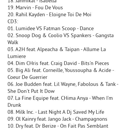
18. Jahmikal - Isabella
19. Marvin - Fou De Vous
20. Rahil Kayden - Eloigne Toi De Moi
CD3:
01. Lumidee VS Fatman Scoop - Dance
02. Snoop Dog & Coolio VS Spankers - Gangsta
Walk
03. A2H feat. Alpeacha & Taipan - Allume La
Lumiere
04. Dim CHris feat. Craig David - Bits'n Pieces
05. Big Ali feat. Corneille, Youssoupha & Acide -
Coeur De Guerrier
06. Joe Budden feat. Lil Wayne, Fabolous & Tank -
She Don't Put It Dow
07. La Fine Equipe feat. CHima Anya - When I'm
Drunk
08. Milk Inc. - Last Night A Dj Saved My Life
09. Ol Kainry feat. Jango Jack - Champagnons
10. Dry feat. Dr Berize - On Fait Pas Semblant