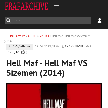
FRAP Archive
»
AUDIO
»
Albums
» Hell Maf - Hell Maf VS Sizemen
(2014)
AUDIO
/
Albums
26-06-2025, 23:06
SHAMANICUS
2
127
0
8
Hell Maf - Hell Maf VS
Sizemen (2014)