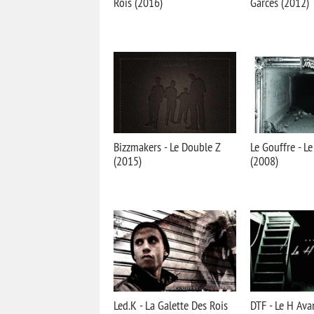
Rois (2016)
Garces (2012)
Bizzmakers - Le Double Z
Le Gouffre - L
(2015)
(2008)
Led.K - La Galette Des Rois
DTF - Le H Ava