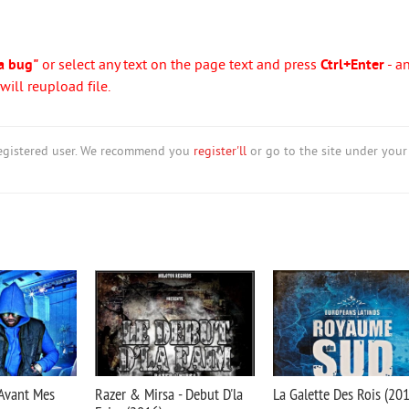
a bug"
or select any text on the page text and press
Ctrl+Enter
- a
ill reupload file.
nregistered user. We recommend you
register'll
or go to the site under your
 Avant Mes
Razer & Mirsa - Debut D'la
La Galette Des Rois (20