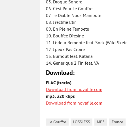
05. Drogue Sonore
06. C'est Pour Le Gouffre
07. Le Diable Nous Manipule
08. J'rectifie L'tir
09. En Pleine Tempete
10. Bouffee D'resine
11. L'odeur Remonte feat. Sock (Wild Sket
12. J'peux Pas Croire
13. Burnout feat. Katana
14. Generique 2 Fin feat. VA
Download:
FLAC (tracks)
Download from novafile.com
mp3, 320 kbps
Download from novafile.com
,
,
,
Le Gouffre
LOSSLESS
MP3
France