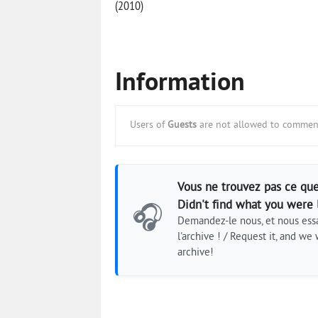
(2010)
Information
Users of
Guests
are not allowed to comment
Vous ne trouvez pas ce que
Didn't find what you were 
🎧
Demandez-le nous, et nous essa
l'archive ! / Request it, and we w
archive!