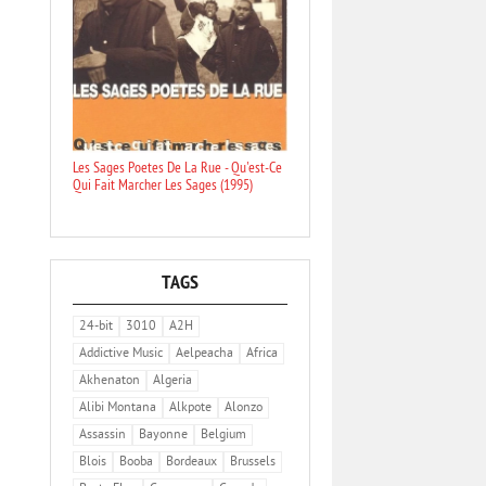
Les Sages Poetes De La Rue - Qu'est-Ce
Qui Fait Marcher Les Sages (1995)
TAGS
24-bit
3010
A2H
Addictive Music
Aelpeacha
Africa
Akhenaton
Algeria
Alibi Montana
Alkpote
Alonzo
Assassin
Bayonne
Belgium
Blois
Booba
Bordeaux
Brussels