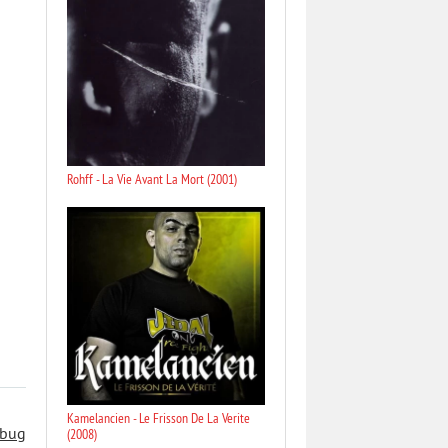
Rohff - La Vie Avant La Mort (2001)
Kamelancien - Le Frisson De La Verite
 bug
(2008)