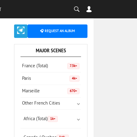
T
🎧 REQUEST AN ALBUM
MAJOR SCENES
France (Total)
7.3k+
Paris
4k+
Marseille
670+
Other French Cities
Africa (Total)
1k+