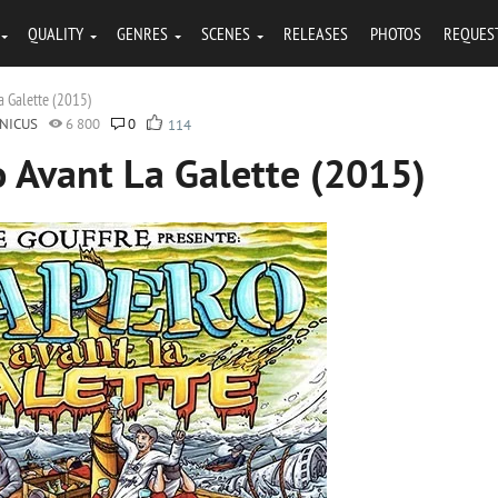
QUALITY
GENRES
SCENES
RELEASES
PHOTOS
REQUES
La Galette (2015)
NICUS
6 800
0
114
ro Avant La Galette (2015)