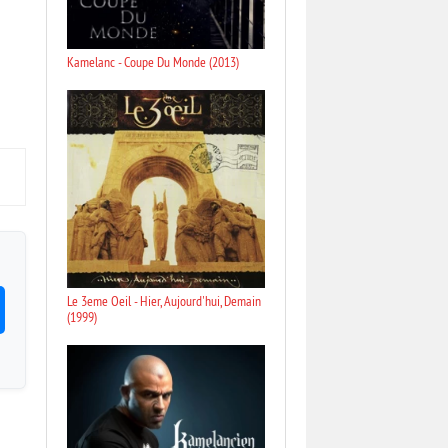
Kamelanc - Coupe Du Monde (2013)
Le 3eme Oeil - Hier, Aujourd'hui, Demain
(1999)