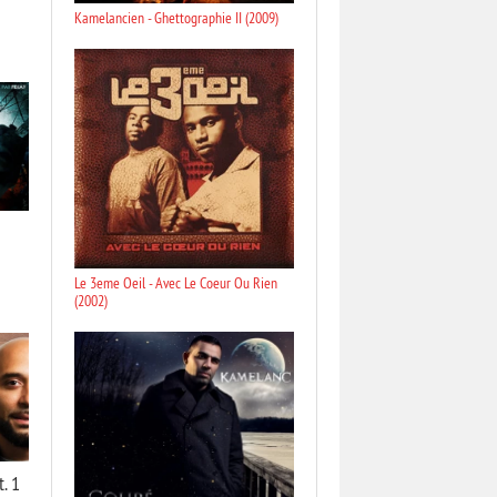
Kamelancien - Ghettographie II (2009)
Le 3eme Oeil - Avec Le Coeur Ou Rien
(2002)
t. 1