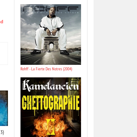
nd
Rohff - La Fierte Des Notres (2004)
13)