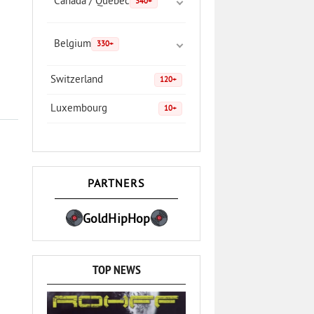
Canada / Quebec
340+
Belgium
330+
Switzerland
120+
Luxembourg
10+
PARTNERS
GoldHipHop
TOP NEWS