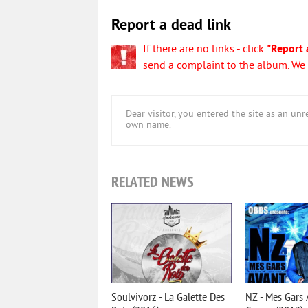
Report a dead link
If there are no links - click
"Report 
send a complaint to the album. We w
Dear visitor, you entered the site as an u
own name.
RELATED NEWS
Soulvivorz - La Galette Des
NZ - Mes Gars