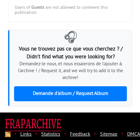
Users of
Guests
are not allowed to comment this
publication.
🎧
Vous ne trouvez pas ce que vous cherchez ? /
Didn't find what you were looking for?
Demandez-le nous, et nous essaierons de l'ajouter à
l'archive ! / Request it, and we will try to add it to the
archive!
Demande d'album / Request Album
·
·
·
·
·
Links
Statistics
Feedback
Sitemap
DMCA