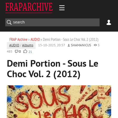
FRAP Archive
»
AUDIO
» Demi Portion - Sous Le Choc Vol. 2 (2012)
AUDIO
/
Albums
15-10-2025, 20:57
SHAMANICUS
3
485
0
21
Demi Portion - Sous Le
Choc Vol. 2 (2012)