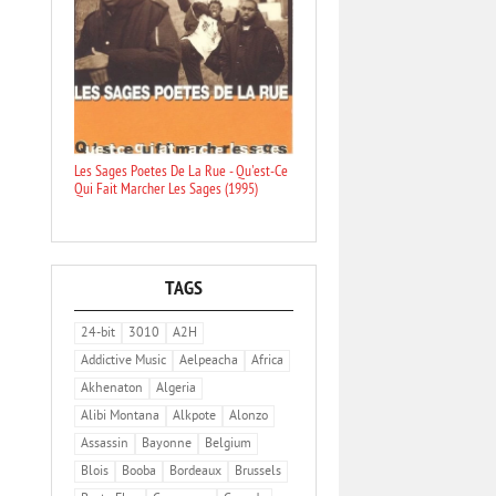
Les Sages Poetes De La Rue - Qu'est-Ce
Qui Fait Marcher Les Sages (1995)
TAGS
24-bit
3010
A2H
Addictive Music
Aelpeacha
Africa
Akhenaton
Algeria
Alibi Montana
Alkpote
Alonzo
Assassin
Bayonne
Belgium
Blois
Booba
Bordeaux
Brussels