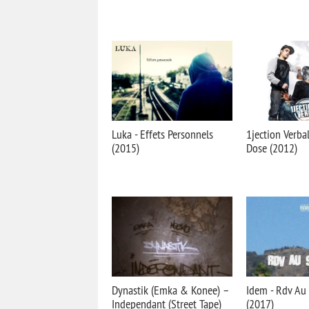
Luka - Effets Personnels
1jection Verba
(2015)
Dose (2012)
Dynastik (Emka & Konee) –
Idem - Rdv A
Independant (Street Tape)
(2017)