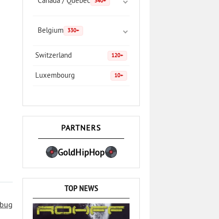
Canada / Quebec
340+
Belgium
330+
Switzerland
120+
Luxembourg
10+
PARTNERS
GoldHipHop
TOP NEWS
 bug