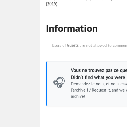
(2015)
Information
Users of
Guests
are not allowed to comment
Vous ne trouvez pas ce que
Didn't find what you were 
🎧
Demandez-le nous, et nous essa
l'archive ! / Request it, and we w
archive!