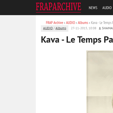
NEWS
AUDIO
FRAP Archive
»
AUDIO
»
Albums
» Kava - Le Temps 
AUDIO
/
Albums
27-11-2015, 10:08
SHAMA
Kava - Le Temps P