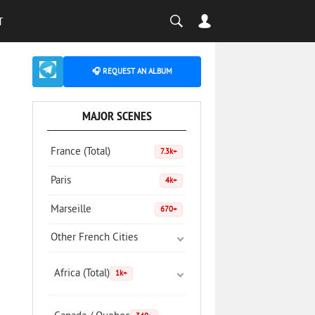
T
🎧 REQUEST AN ALBUM
MAJOR SCENES
France (Total)
7.3k+
Paris
4k+
Marseille
670+
Other French Cities
Africa (Total)
1k+