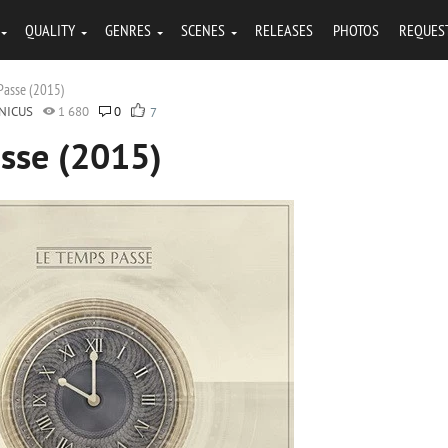
QUALITY
GENRES
SCENES
RELEASES
PHOTOS
REQUES
Passe (2015)
NICUS
1 680
0
7
asse (2015)