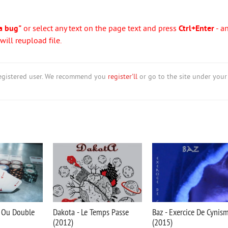
a bug"
or select any text on the page text and press
Ctrl+Enter
- a
ill reupload file.
nregistered user. We recommend you
register'll
or go to the site under your
e Ou Double
Dakota - Le Temps Passe
Baz - Exercice De Cynis
(2012)
(2015)