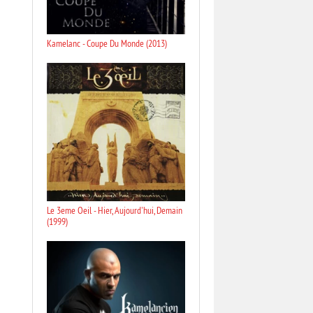
Kamelanc - Coupe Du Monde (2013)
Le 3eme Oeil - Hier, Aujourd'hui, Demain
(1999)