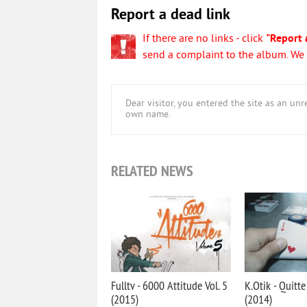
Report a dead link
If there are no links - click
"Report 
send a complaint to the album. We w
Dear visitor, you entered the site as an u
own name.
RELATED NEWS
Fulltv - 6000 Attitude Vol. 5
K.Otik - Quitt
(2015)
(2014)