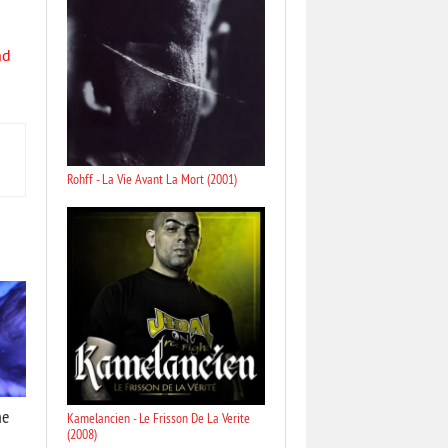
nd
Rohff - La Vie Avant La Mort (2001)
me
Kamelancien - Le Frisson De La Verite
(2008)