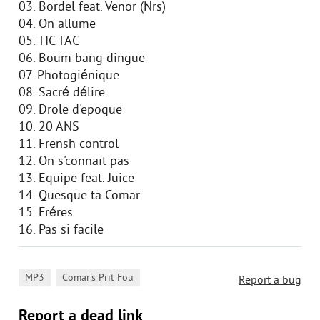
03. Bordel feat. Venor (Nrs)
04. On allume
05. TIC TAC
06. Boum bang dingue
07. Photogiénique
08. Sacré délire
09. Drole d'epoque
10. 20 ANS
11. Frensh control
12. On s'connait pas
13. Equipe feat. Juice
14. Quesque ta Comar
15. Fréres
16. Pas si facile
,
MP3
Comar's Prit Fou
Report a bug
Report a dead link