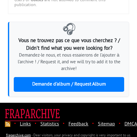
Users of
Guests
are not allowed to comment this
publication.
🎧
Vous ne trouvez pas ce que vous cherchez ? /
Didn't find what you were looking for?
Demandez-le nous, et nous essaierons de l'ajouter à
l'archive ! / Request it, and we will try to add it to the
archive!
Demande d'album / Request Album
·
·
·
·
·
Links
Statistics
Feedback
Sitemap
DMCA
fraparchive.com
- Dear visitors, your privacy and copyright is very important to us.