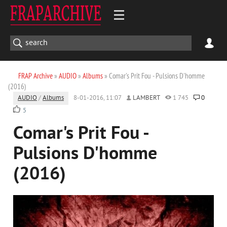
FRAP Archive
»
AUDIO
»
Albums
» Comar's Prit Fou - Pulsions D'homme
(2016)
AUDIO
/
Albums
8-01-2016, 11:07
LAMBERT
1 745
0
5
Comar's Prit Fou -
Pulsions D'homme
(2016)