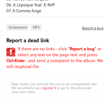
06. A L'epoque feat. K-Niff
07. A Comme Ange
,
Souleymane
MP3
Report a bug
Report a dead link
If there are no links - click
"Report a bug"
or
select any text on the page text and press
Ctrl+Enter
- and send a complaint to the album. We
will reupload file.
Dear visitor, you entered the site as an unregistered user.
We recommend you
register'll
or go to the site under
your own name.