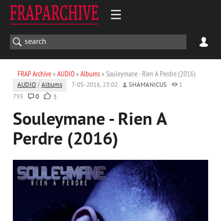
FRAP Archive
»
AUDIO
»
Albums
» Souleymane - Rien A Perdre (2016)
AUDIO
/
Albums
7-05-2016, 23:02
SHAMANICUS
1
793
0
3
Souleymane - Rien A
Perdre (2016)