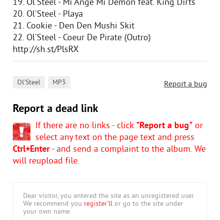
19. Ol'Steel - Mi Ange Mi Demon feat. King Dirts
20. Ol'Steel - Playa
21. Cookie - Den Den Mushi Skit
22. Ol'Steel - Coeur De Pirate (Outro)
http://sh.st/PlsRX
,
Ol'Steel
MP3
Report a bug
Report a dead link
If there are no links - click
"Report a bug"
or
select any text on the page text and press
Ctrl+Enter
- and send a complaint to the album. We
will reupload file.
Dear visitor, you entered the site as an unregistered user.
We recommend you
register'll
or go to the site under
your own name.