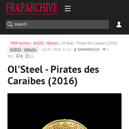
FRAP Archive
»
AUDIO
»
Albums
» Ol'Steel - Pirates des Caraibes (2016)
AUDIO
/
Albums
16-05-2016, 12:12
SHAMANICUS
1
933
0
0
Ol'Steel - Pirates des
Caraibes (2016)