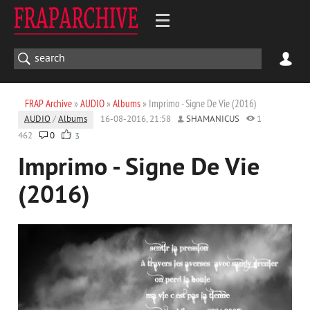
FRAP Archive
»
AUDIO
»
Albums
» Imprimo - Signe De Vie (2016)
AUDIO
/
Albums
16-08-2016, 21:58
SHAMANICUS
1
462
0
3
Imprimo - Signe De Vie
(2016)