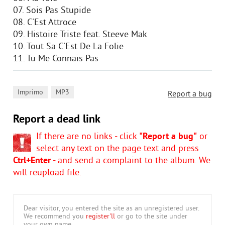
07. Sois Pas Stupide
08. C'Est Attroce
09. Histoire Triste feat. Steeve Mak
10. Tout Sa C'Est De La Folie
11. Tu Me Connais Pas
,
Imprimo
MP3
Report a bug
Report a dead link
If there are no links - click
"Report a bug"
or
select any text on the page text and press
Ctrl+Enter
- and send a complaint to the album. We
will reupload file.
Dear visitor, you entered the site as an unregistered user.
We recommend you
register'll
or go to the site under
your own name.