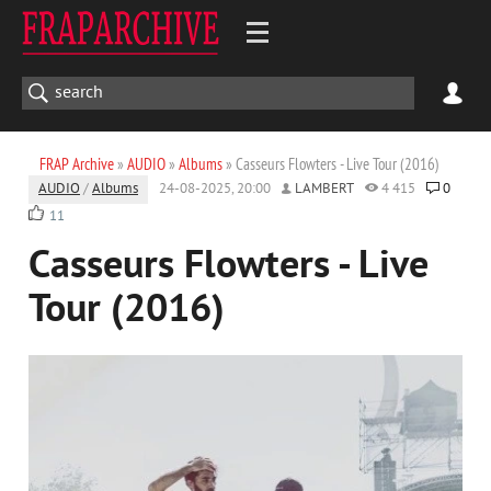
FRAP Archive
»
AUDIO
»
Albums
» Casseurs Flowters - Live Tour (2016)
AUDIO
/
Albums
24-08-2025, 20:00
LAMBERT
4 415
0
11
Casseurs Flowters - Live
Tour (2016)