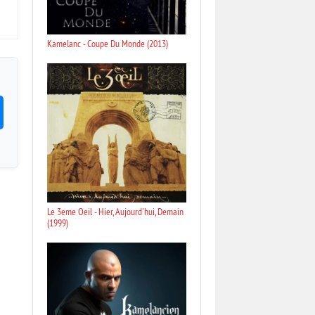
Kamelanc - Coupe Du Monde (2013)
Le 3eme Oeil - Hier, Aujourd'hui, Demain
(1999)