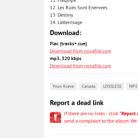
11. J'tequipe
12. Les Rues Sont Enervees
13. Destiny
14. L'atterrisage
Download:
Flac (tracks+.cue)
Download from novafile.com
mp3, 320 kbps
Download from novafile.com
,
,
,
Yvon Kreve
Canada
LOSSLESS
MP3
Report a dead link
If there are no links - click
"Report 
send a complaint to the album. We w