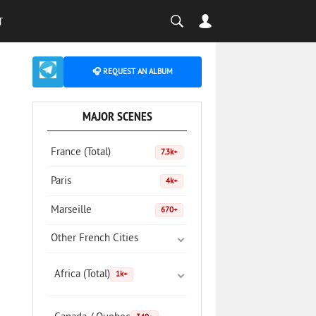
T
🎧 REQUEST AN ALBUM
MAJOR SCENES
France (Total)
7.3k+
Paris
4k+
Marseille
670+
Other French Cities
Africa (Total)
1k+