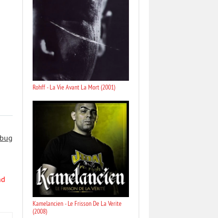
Rohff - La Vie Avant La Mort (2001)
 bug
nd
Kamelancien - Le Frisson De La Verite
(2008)