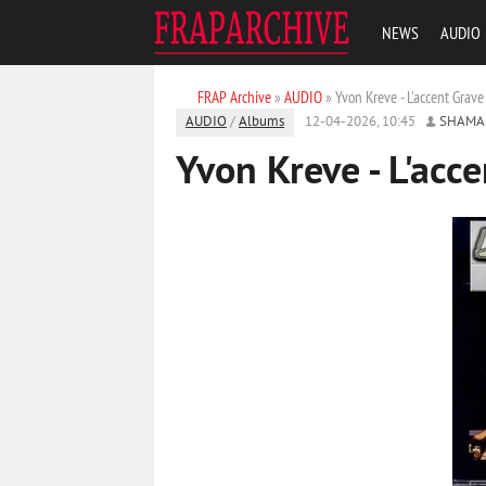
NEWS
AUDIO
FRAP Archive
»
AUDIO
» Yvon Kreve - L'accent Grav
AUDIO
/
Albums
12-04-2026, 10:45
SHAMA
Yvon Kreve - L'acc