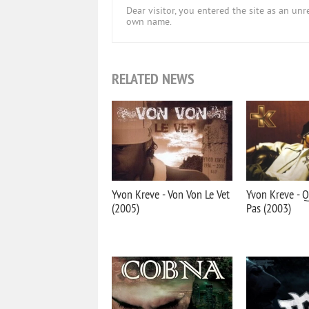
Dear visitor, you entered the site as an u
own name.
RELATED NEWS
Yvon Kreve - Von Von Le Vet
Yvon Kreve - Q
(2005)
Pas (2003)