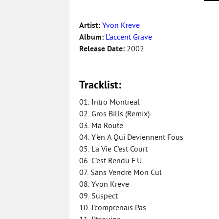
Artist:
Yvon Kreve
Album:
L'accent Grave
Release Date:
2002
Tracklist:
01. Intro Montreal
02. Gros Bills (Remix)
03. Ma Route
04. Y'en A Qui Deviennent Fous
05. La Vie C'est Court
06. C'est Rendu F.U.
07. Sans Vendre Mon Cul
08. Yvon Kreve
09. Suspect
10. J'comprenais Pas