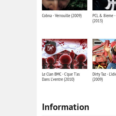
Cobna - Verrouille (2009)
PCL & 8ieme - 
(2013)
Le Clan BMC - C'que T'as
Dirty Taz - L'id
Dans L'ventre (2010)
(2009)
Information