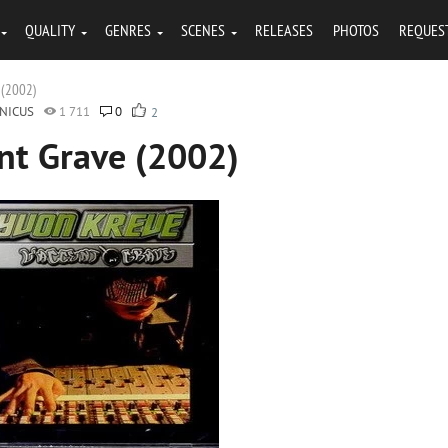
QUALITY
GENRES
SCENES
RELEASES
PHOTOS
REQUES
e (2002)
NICUS
1 711
0
2
ent Grave (2002)