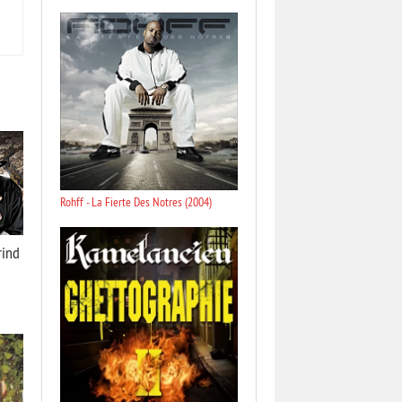
Rohff - La Fierte Des Notres (2004)
rind