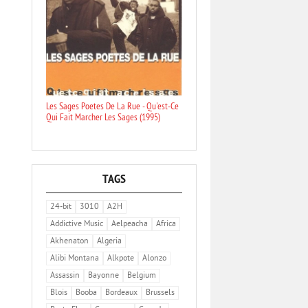
Les Sages Poetes De La Rue - Qu'est-Ce
Qui Fait Marcher Les Sages (1995)
TAGS
24-bit
3010
A2H
Addictive Music
Aelpeacha
Africa
Akhenaton
Algeria
Alibi Montana
Alkpote
Alonzo
Assassin
Bayonne
Belgium
Blois
Booba
Bordeaux
Brussels