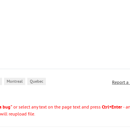
,
,
Montreal
Quebec
Report a
a bug"
or select any text on the page text and press
Ctrl+Enter
- a
ill reupload file.