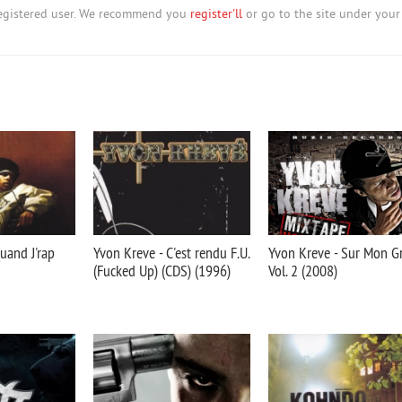
nregistered user. We recommend you
register'll
or go to the site under your
uand J'rap
Yvon Kreve - C'est rendu F.U.
Yvon Kreve - Sur Mon G
(Fucked Up) (CDS) (1996)
Vol. 2 (2008)