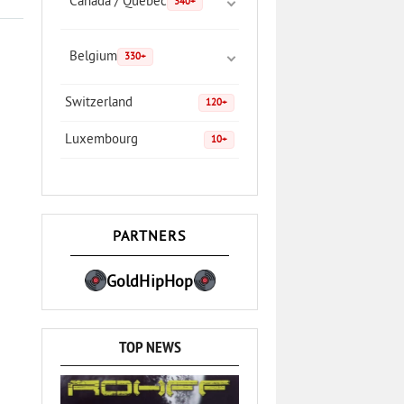
Canada / Quebec
340+
Belgium
330+
Switzerland
120+
Luxembourg
10+
PARTNERS
GoldHipHop
TOP NEWS