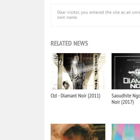
Dear visitor, you entered the site as an u
own name.
RELATED NEWS
Ctd - Diamant Noir (2011)
Saoudhite Ngo
Noir (2017)