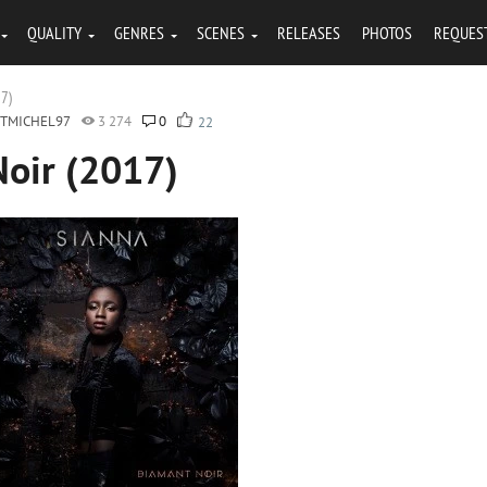
QUALITY
GENRES
SCENES
RELEASES
PHOTOS
REQUES
17)
NTMICHEL97
3 274
0
22
Noir (2017)