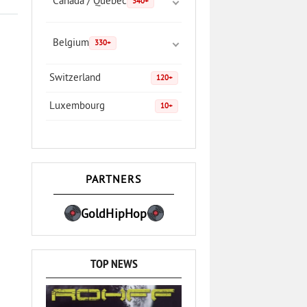
Canada / Quebec
340+
Belgium
330+
Switzerland
120+
Luxembourg
10+
PARTNERS
GoldHipHop
TOP NEWS