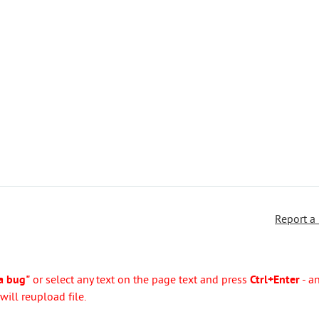
Report a
a bug"
or select any text on the page text and press
Ctrl+Enter
- a
ill reupload file.