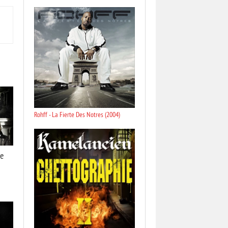
Rohff - La Fierte Des Notres (2004)
te