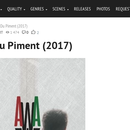
QUALITY
GENRES
SCENES
RELEASES
PHOTOS
REQUES
s Du Piment (2017)
RT
1 474
0
2
Du Piment (2017)