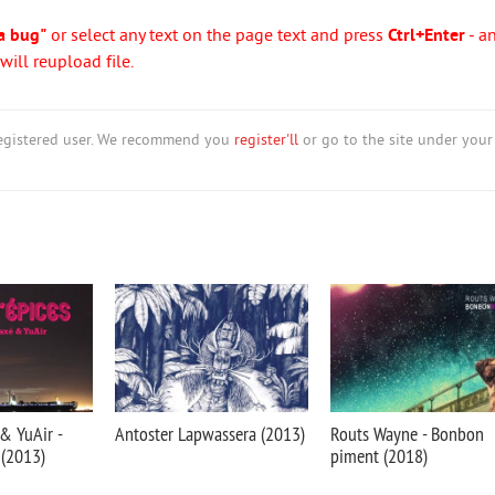
a bug"
or select any text on the page text and press
Ctrl+Enter
- a
ill reupload file.
nregistered user. We recommend you
register'll
or go to the site under your
& YuAir -
Antoster Lapwassera (2013)
Routs Wayne - Bonbon
 (2013)
piment (2018)