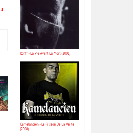
nd
Rohff - La Vie Avant La Mort (2001)
Kamelancien - Le Frisson De La Verite
(2008)