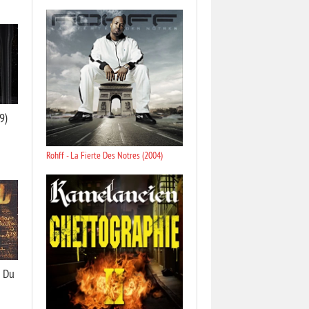
9)
Rohff - La Fierte Des Notres (2004)
t Du