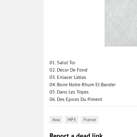
01. Salut Toi
02. Decor De Fond
03. Enlacer L'atlas
04. Boire Notre Rhum Et Bander
05. Dans Les Tripes
06. Des Epices Du Piment
,
,
Awa
MP3
France
Report a dead link