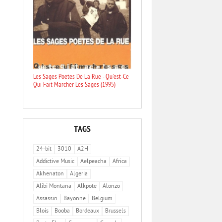
Les Sages Poetes De La Rue - Qu'est-Ce
Qui Fait Marcher Les Sages (1995)
TAGS
24-bit
3010
A2H
Addictive Music
Aelpeacha
Africa
Akhenaton
Algeria
Alibi Montana
Alkpote
Alonzo
Assassin
Bayonne
Belgium
Blois
Booba
Bordeaux
Brussels