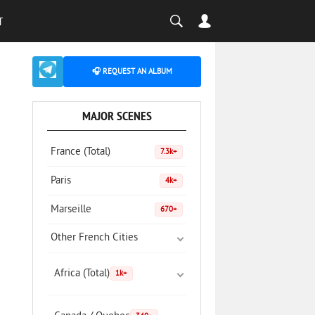
T
🎧 REQUEST AN ALBUM
MAJOR SCENES
France (Total)
7.3k+
Paris
4k+
Marseille
670+
Other French Cities
Africa (Total)
1k+