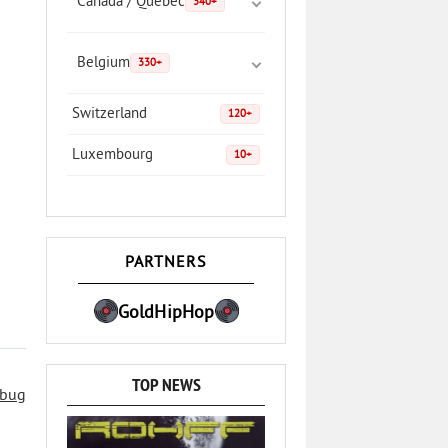
Canada / Quebec
340+
Belgium
330+
Switzerland
120+
Luxembourg
10+
PARTNERS
GoldHipHop
TOP NEWS
 bug