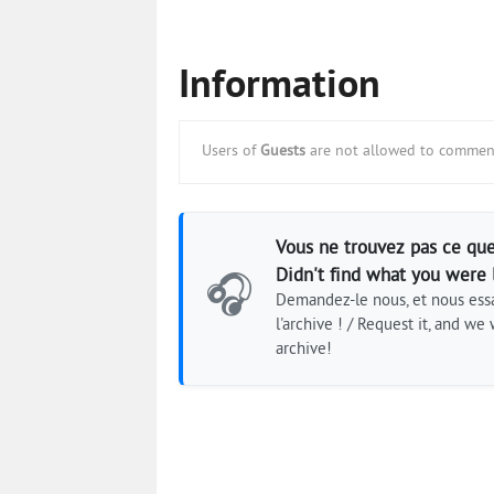
Information
Users of
Guests
are not allowed to comment
Vous ne trouvez pas ce que
Didn't find what you were 
🎧
Demandez-le nous, et nous essa
l'archive ! / Request it, and we w
archive!