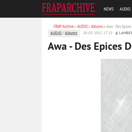
NEWS
AUDIO
FRAP Archive
»
AUDIO
»
Albums
» Awa - Des Epice
AUDIO
/
Albums
28-03-2017, 17:25
LAMBE
Awa - Des Epices 