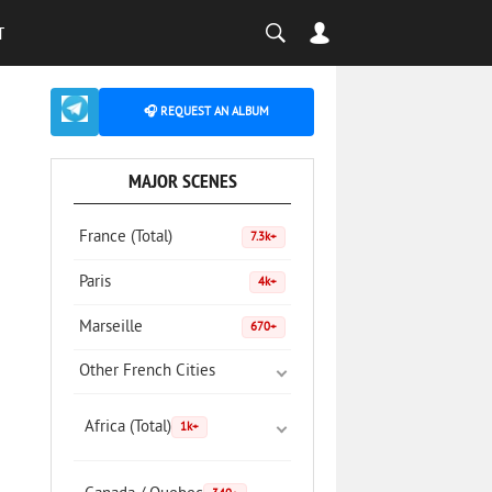
T
🎧 REQUEST AN ALBUM
MAJOR SCENES
France (Total)
7.3k+
Paris
4k+
Marseille
670+
Other French Cities
Africa (Total)
1k+