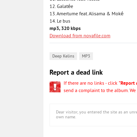
12. Galatée
13. Amertume feat. Alisama & Moké
14. Le bus
mp3, 320 kbps
Download from novafile.com
,
Deep Kelins
MP3
Report a dead link
If there are no links - click
"Report 
send a complaint to the album. We w
Dear visitor, you entered the site as an u
own name.