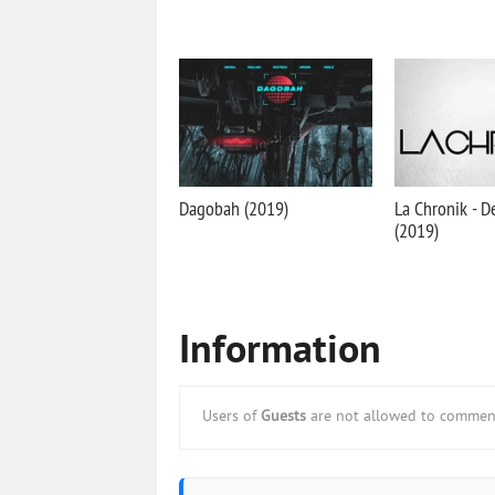
Dagobah (2019)
La Chronik - D
(2019)
Information
Users of
Guests
are not allowed to comment