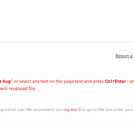
Report a
a bug"
or select any text on the page text and press
Ctrl+Enter
- a
ill reupload file.
nregistered user. We recommend you
register'll
or go to the site under your