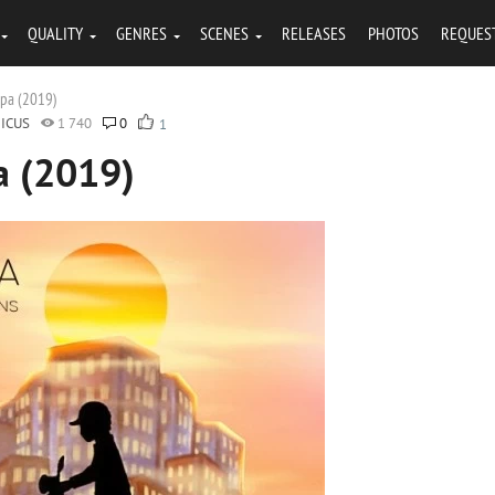
QUALITY
GENRES
SCENES
RELEASES
PHOTOS
REQUES
spa (2019)
ICUS
1 740
0
1
a (2019)