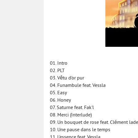
01. Intro
02. PLT
03. Vêtu d'or pur
04. Funambule feat. Vessla
05. Easy
06. Honey
07. Saturne feat. Fak'l
08. Merci (Interlude)
09. Un bouquet de rose feat. Clément lad
10. Une pause dans le temps
11. L'essence feat. Vessla