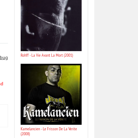
Rohff - La Vie Avant La Mort (2001)
 bug
nd
Kamelancien - Le Frisson De La Verite
(2008)