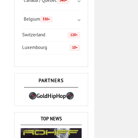
Canada / Quebec
340+
Belgium
330+
Switzerland
120+
Luxembourg
10+
PARTNERS
GoldHipHop
TOP NEWS