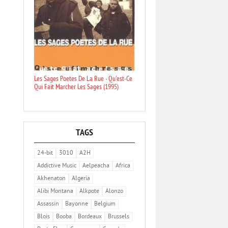
Les Sages Poetes De La Rue - Qu'est-Ce
Qui Fait Marcher Les Sages (1995)
TAGS
24-bit
3010
A2H
Addictive Music
Aelpeacha
Africa
Akhenaton
Algeria
Alibi Montana
Alkpote
Alonzo
Assassin
Bayonne
Belgium
Blois
Booba
Bordeaux
Brussels