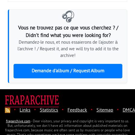
🎧
Vous ne trouvez pas ce que vous cherchez ? /
Didn't find what you were looking for?
Demandez-le nous, et nous essaierons de l'ajouter à
l'archive ! / Request it, and we will try to add it to the
archive!
Demande d'album / Request Album
·
·
·
·
·
Links
Statistics
Feedback
Sitemap
DMCA
fraparchive.com
- Dear visitors, your privacy and copyright is very important to us.
But, unfortunately, we don't have all information about published materials on
fraparchive.com, because music are often sent us by musicians or people who love