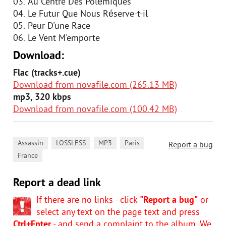
03. Au Centre Des Polémiques
04. Le Futur Que Nous Réserve-t-il
05. Peur D'une Race
06. Le Vent M'emporte
Download:
Flac (tracks+.cue)
Download from novafile.com (265.13 MB)
mp3, 320 kbps
Download from novafile.com (100.42 MB)
,
,
,
,
Assassin
LOSSLESS
MP3
Paris
Report a bug
France
Report a dead link
If there are no links - click
"Report a bug"
or
select any text on the page text and press
Ctrl+Enter
- and send a complaint to the album. We