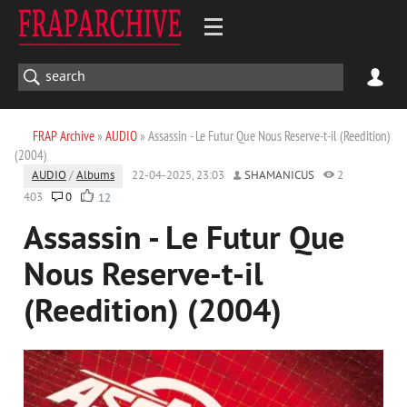
FRAP Archive
»
AUDIO
» Assassin - Le Futur Que Nous Reserve-t-il (Reedition)
(2004)
AUDIO
/
Albums
22-04-2025, 23:03
SHAMANICUS
2
403
0
12
Assassin - Le Futur Que
Nous Reserve-t-il
(Reedition) (2004)