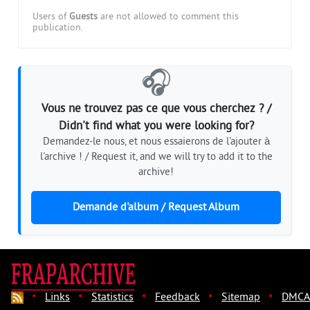
Users of
Guests
are not allowed to comment this
publication.
🎧
Vous ne trouvez pas ce que vous cherchez ? /
Didn't find what you were looking for?
Demandez-le nous, et nous essaierons de l'ajouter à
l'archive ! / Request it, and we will try to add it to the
archive!
Demande d'album / Request Album
·
·
·
·
·
Links
Statistics
Feedback
Sitemap
DMCA