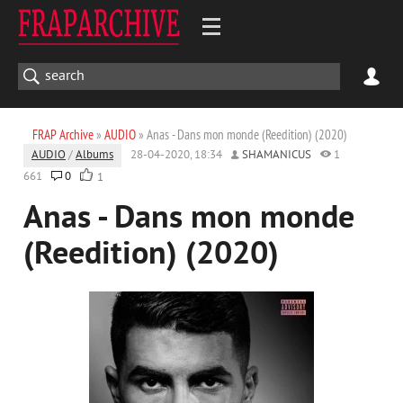
FRAP Archive
»
AUDIO
» Anas - Dans mon monde (Reedition) (2020)
AUDIO
/
Albums
28-04-2020, 18:34
SHAMANICUS
1
661
0
1
Anas - Dans mon monde
(Reedition) (2020)