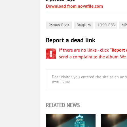
Download from novafile.com
,
,
,
Romeo Elvis
Belgium
LOSSLESS
MP
Report a dead link
If there are no links - click
"Report 
send a complaint to the album. We w
Dear visitor, you entered the site as an u
own name.
RELATED NEWS