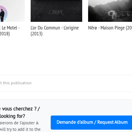
 Le Motel -
L'or Du Commun - L'origine
Nērø - Maison Piege (20
(2018)
(2013)
 this publication.
 vous cherchez ? /
looking for?
Demande d'album / Request Album
ierons de l'ajouter à
ill try to add it to the