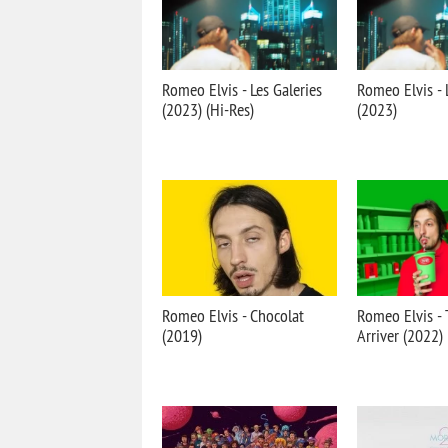
Romeo Elvis - Les Galeries
Romeo Elvis - 
(2023) (Hi-Res)
(2023)
Romeo Elvis - Chocolat
Romeo Elvis - 
(2019)
Arriver (2022)