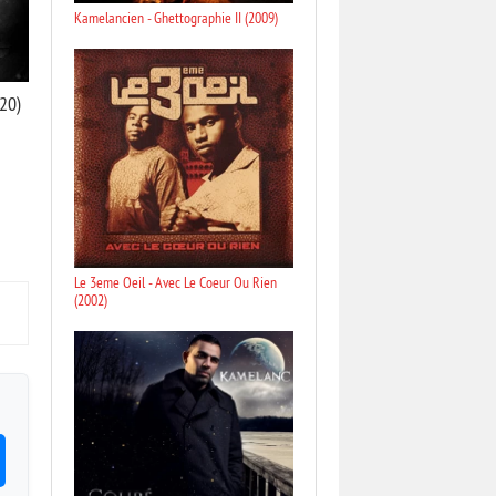
Kamelancien - Ghettographie II (2009)
20)
Le 3eme Oeil - Avec Le Coeur Ou Rien
(2002)