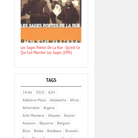
Les Sages Poetes De La Rue - Qu'est-Ce
Qui Fait Marcher Les Sages (1995)
TAGS
24-bit
3010
A2H
Addictive Music
Aelpeacha
Africa
Akhenaton
Algeria
Alibi Montana
Alkpote
Alonzo
Assassin
Bayonne
Belgium
Blois
Booba
Bordeaux
Brussels