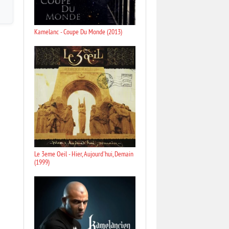
Kamelanc - Coupe Du Monde (2013)
Le 3eme Oeil - Hier, Aujourd'hui, Demain
(1999)