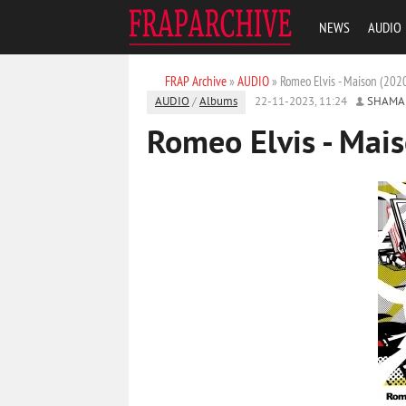
NEWS
AUDIO
FRAP Archive
»
AUDIO
» Romeo Elvis - Maison (202
AUDIO
/
Albums
22-11-2023, 11:24
SHAMA
Romeo Elvis - Mai