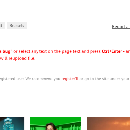
,
3
Brussels
Report a
a bug"
or select any text on the page text and press
Ctrl+Enter
- a
ill reupload file.
nregistered user. We recommend you
register'll
or go to the site under your