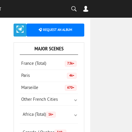
T
🎧 REQUEST AN ALBUM
MAJOR SCENES
France (Total)
7.3k+
Paris
4k+
Marseille
670+
Other French Cities
Africa (Total)
1k+