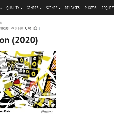
QUALITY
GENRES
SCENES
RELEASES
PHOTOS
REQUES
0)
NICUS
3 160
0
6
son (2020)