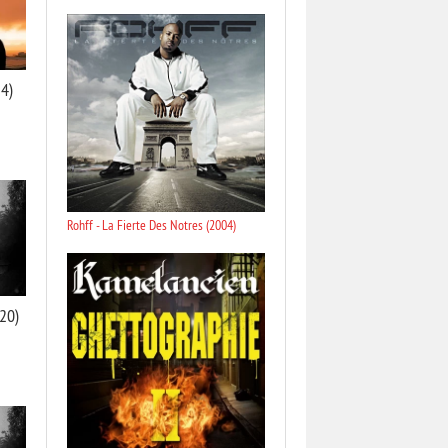
24)
Rohff - La Fierte Des Notres (2004)
20)