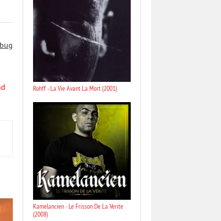
 bug
nd
Rohff - La Vie Avant La Mort (2001)
Kamelancien - Le Frisson De La Verite
(2008)