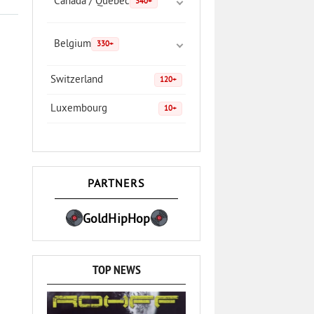
Canada / Quebec
340+
Belgium
330+
Switzerland
120+
Luxembourg
10+
PARTNERS
GoldHipHop
TOP NEWS