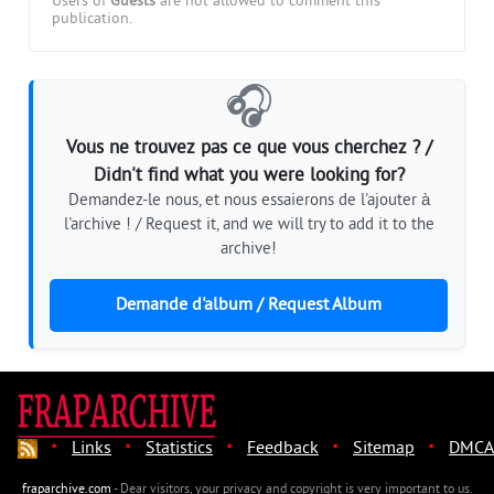
Users of
Guests
are not allowed to comment this
publication.
🎧
Vous ne trouvez pas ce que vous cherchez ? /
Didn't find what you were looking for?
Demandez-le nous, et nous essaierons de l'ajouter à
l'archive ! / Request it, and we will try to add it to the
archive!
Demande d'album / Request Album
·
·
·
·
·
Links
Statistics
Feedback
Sitemap
DMCA
fraparchive.com
- Dear visitors, your privacy and copyright is very important to us.