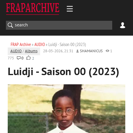
FRAP Archive
»
AUDIO
» Luidji - Saison 00 (2023)
AUDIO
/
Albums
28-05-2026, 21:31
SHAMANICUS
1
775
0
2
Luidji - Saison 00 (2023)