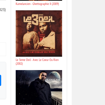
Kamelancien - Ghettographie II (2009)
023)
Le 3eme Oeil - Avec Le Coeur Ou Rien
(2002)