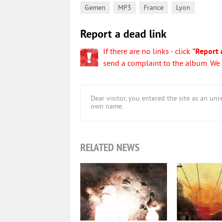
,
,
,
Gemen
MP3
France
Lyon
Report a dead link
If there are no links - click
"Report 
send a complaint to the album. We w
Dear visitor, you entered the site as an u
own name.
RELATED NEWS