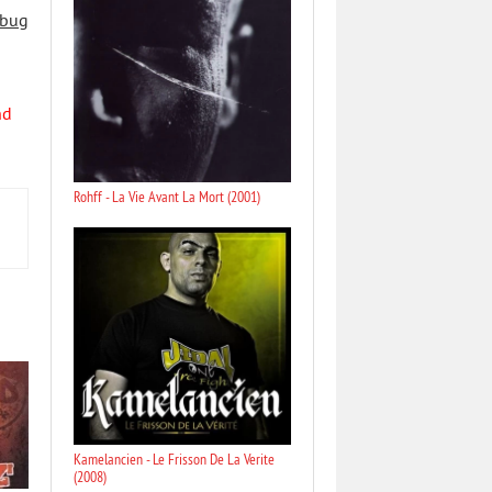
 bug
nd
Rohff - La Vie Avant La Mort (2001)
Kamelancien - Le Frisson De La Verite
(2008)