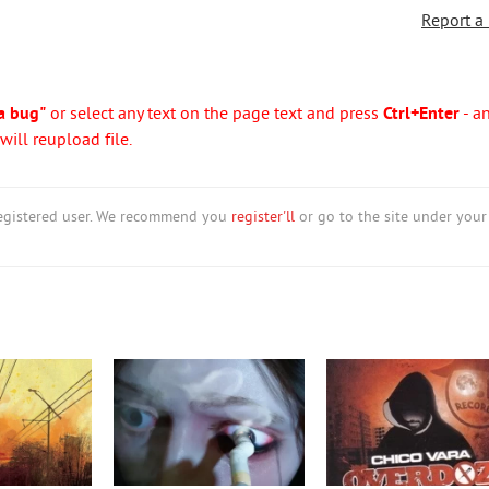
Report a
a bug"
or select any text on the page text and press
Ctrl+Enter
- a
ill reupload file.
nregistered user. We recommend you
register'll
or go to the site under your