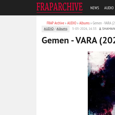
NEWS
AUDIO
FRAP Archive
»
AUDIO
»
Albums
» Gemen - VARA (
AUDIO
/
Albums
5-05-2026, 16:33
SHAMAN
Gemen - VARA (20