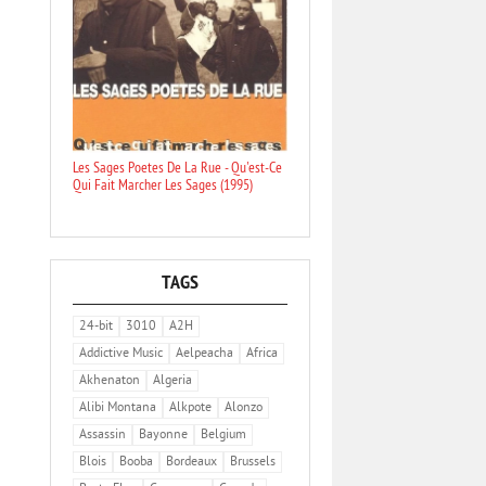
Les Sages Poetes De La Rue - Qu'est-Ce
Qui Fait Marcher Les Sages (1995)
TAGS
24-bit
3010
A2H
Addictive Music
Aelpeacha
Africa
Akhenaton
Algeria
Alibi Montana
Alkpote
Alonzo
Assassin
Bayonne
Belgium
Blois
Booba
Bordeaux
Brussels