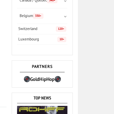
Canada / Quebec
340+
Belgium
330+
Switzerland
120+
Luxembourg
10+
PARTNERS
GoldHipHop
TOP NEWS