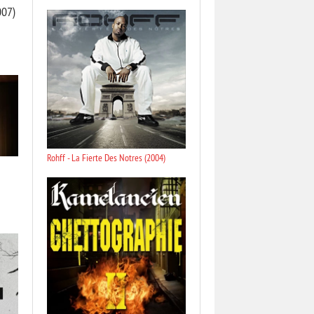
007)
Rohff - La Fierte Des Notres (2004)