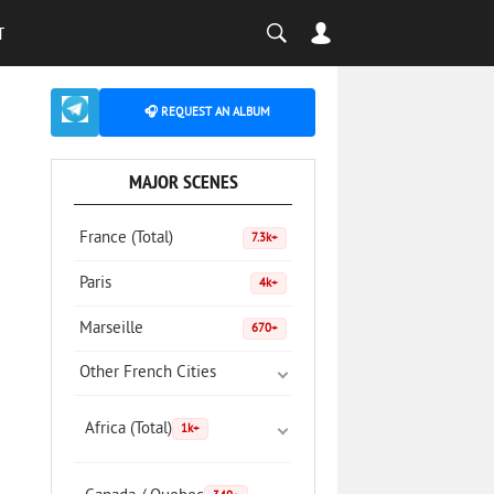
T
🎧 REQUEST AN ALBUM
MAJOR SCENES
France (Total)
7.3k+
Paris
4k+
Marseille
670+
Other French Cities
Africa (Total)
1k+