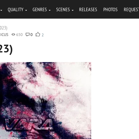
QUALITY
GENRES
SCENES
RELEASES
PHOTOS
REQUES
2023)
ICUS
650
0
2
23)