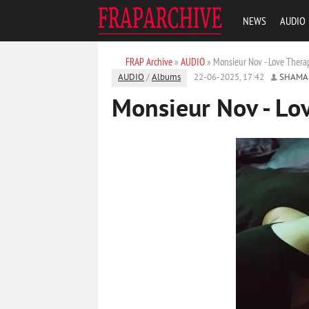
NEWS
AUDIO
FRAP Archive
»
AUDIO
» Monsieur Nov - Love Thera
AUDIO
/
Albums
22-06-2025, 17:42
SHAMA
Monsieur Nov - Lo