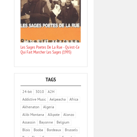
Les Sages Poetes De La Rue - Qu'est-Ce
Qui Fait Marcher Les Sages (1995)
TAGS
24-bit
3010
A2H
Addictive Music
Aelpeacha
Africa
Akhenaton
Algeria
Alibi Montana
Alkpote
Alonzo
Assassin
Bayonne
Belgium
Blois
Booba
Bordeaux
Brussels