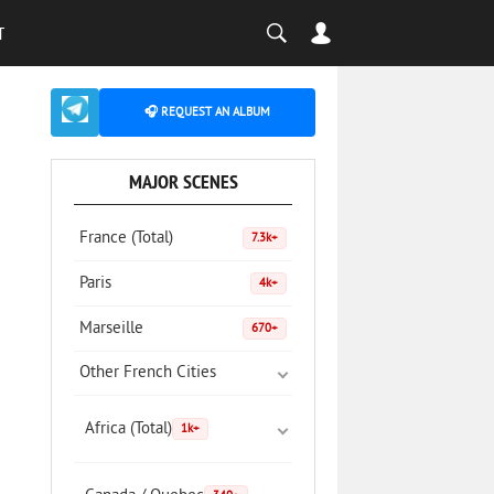
T
🎧 REQUEST AN ALBUM
MAJOR SCENES
France (Total)
7.3k+
Paris
4k+
Marseille
670+
Other French Cities
Africa (Total)
1k+