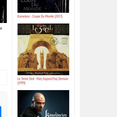
Kamelanc - Coupe Du Monde (2013)
De
Le 3eme Oeil - Hier, Aujourd'hui, Demain
(1999)