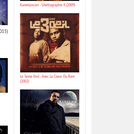
Kamelancien - Ghettographie II (2009)
2015)
Le 3eme Oeil - Avec Le Coeur Ou Rien
(2002)