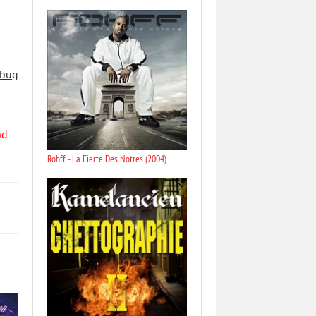
 bug
nd
Rohff - La Fierte Des Notres (2004)