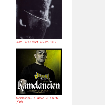
Rohff - La Vie Avant La Mort (2001)
Kamelancien - Le Frisson De La Verite
(2008)