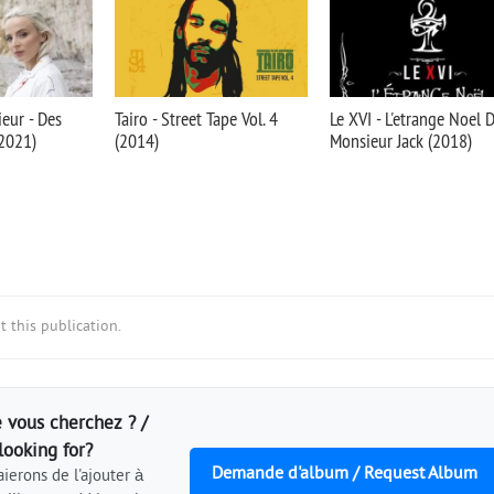
ur - Des
Tairo - Street Tape Vol. 4
Le XVI - L'etrange Noel 
(2021)
(2014)
Monsieur Jack (2018)
 this publication.
 vous cherchez ? /
looking for?
Demande d'album / Request Album
ierons de l'ajouter à