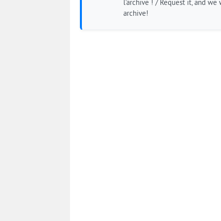
l'archive ! / Request it, and we w
archive!