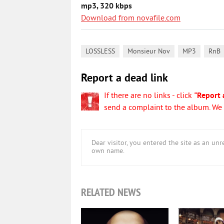
mp3, 320 kbps
Download from novafile.com
,
,
,
LOSSLESS
Monsieur Nov
MP3
RnB
Report a dead link
If there are no links - click
"Report 
send a complaint to the album. We w
Dear visitor, you entered the site as an u
own name.
RELATED NEWS