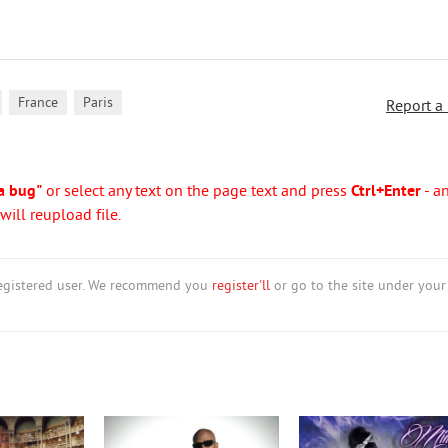
,
,
France
Paris
Report a
a bug"
or select any text on the page text and press
Ctrl+Enter
- a
ill reupload file.
nregistered user. We recommend you
register'll
or go to the site under your