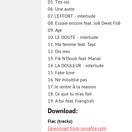
05. T'es où
06. Une autre
07. L'EFFORT - interlude
08. Essaie encore feat. Joé Dwet Filé
09. Aye
10. LE DOUTE - interlude
11. Ma femme feat. Tayc
12. Dis moi
13. Fik N'Doub feat. Manal
14. LA DOULEUR - interlude
15. Fake love
16. Ne m'oublie pas
17. Je rentre à la maison
18. Ce que tu m'as fait
19. A toi feat. Franglish
Download:
Flac (tracks)
Download from novafile.com