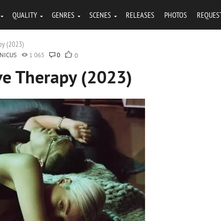
QUALITY
GENRES
SCENES
RELEASES
PHOTOS
REQUES
py (2023)
NICUS
1 065
0
0
ve Therapy (2023)