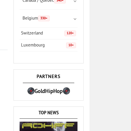
Canada / Quebec
340+
Belgium
330+
Switzerland
120+
Luxembourg
10+
PARTNERS
GoldHipHop
TOP NEWS