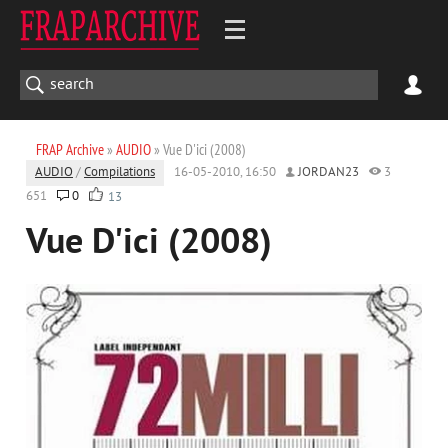
FRAP Archive
»
AUDIO
» Vue D'ici (2008)
AUDIO
/
Compilations
16-05-2010, 16:50
JORDAN23
3
651
0
13
Vue D'ici (2008)