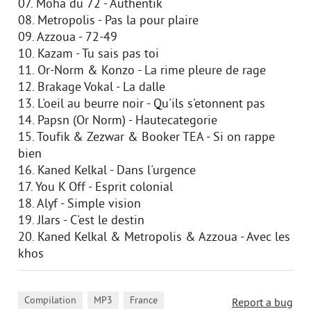
07. Moha du 72 - Authentik
08. Metropolis - Pas la pour plaire
09. Azzoua - 72-49
10. Kazam - Tu sais pas toi
11. Or-Norm & Konzo - La rime pleure de rage
12. Brakage Vokal - La dalle
13. L'oeil au beurre noir - Qu'ils s'etonnent pas
14. Papsn (Or Norm) - Hautecategorie
15. Toufik & Zezwar & Booker TEA - Si on rappe
bien
16. Kaned Kelkal - Dans l'urgence
17. You K Off - Esprit colonial
18. Alyf - Simple vision
19. Jlars - C'est le destin
20. Kaned Kelkal & Metropolis & Azzoua - Avec les
khos
,
,
Compilation
MP3
France
Report a bug