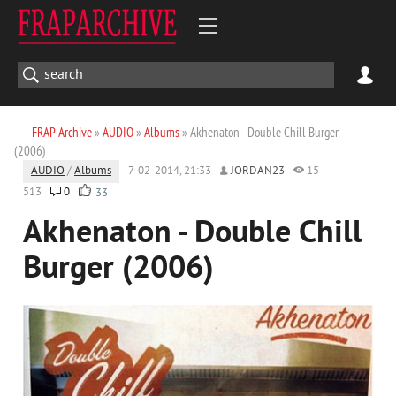
FRAP Archive
»
AUDIO
»
Albums
» Akhenaton - Double Chill Burger
(2006)
AUDIO
/
Albums
7-02-2014, 21:33
JORDAN23
15
513
0
33
Akhenaton - Double Chill
Burger (2006)