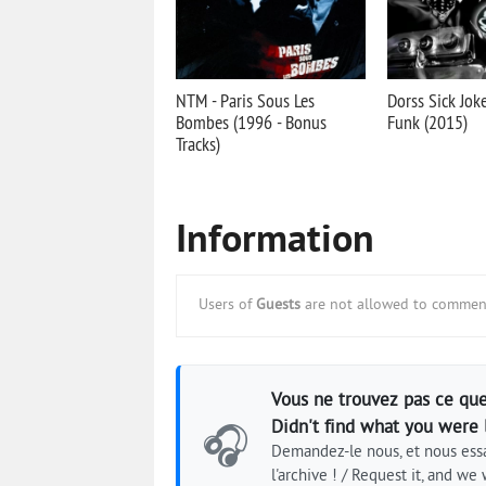
NTM - Paris Sous Les
Dorss Sick Joke
Bombes (1996 - Bonus
Funk (2015)
Tracks)
Information
Users of
Guests
are not allowed to comment
Vous ne trouvez pas ce que
Didn't find what you were 
🎧
Demandez-le nous, et nous essa
l'archive ! / Request it, and we w