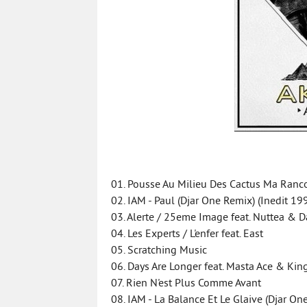
01. Pousse Au Milieu Des Cactus Ma Ranco
02. IAM - Paul (Djar One Remix) (Inedit 19
03. Alerte / 25eme Image feat. Nuttea & 
04. Les Experts / L'enfer feat. East
05. Scratching Music
06. Days Are Longer feat. Masta Ace & Ki
07. Rien N'est Plus Comme Avant
08. IAM - La Balance Et Le Glaive (Djar On