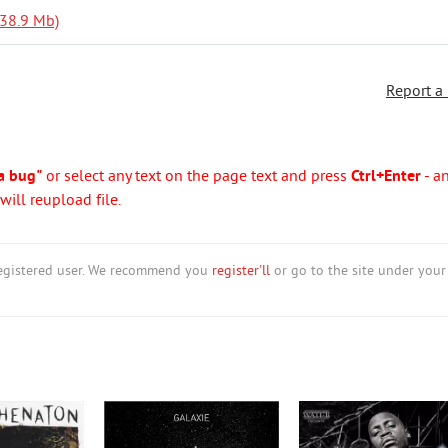
238.9 Mb)
Report a
a bug"
or select any text on the page text and press
Ctrl+Enter
- a
ill reupload file.
nregistered user. We recommend you
register'll
or go to the site under your