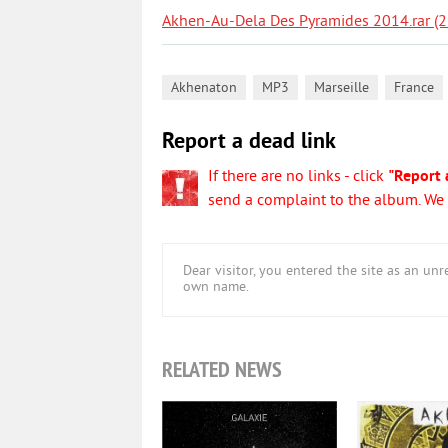
Akhen-Au-Dela Des Pyramides 2014.rar (
,
,
,
Akhenaton
MP3
Marseille
France
Report a dead link
If there are no links - click
"Report 
send a complaint to the album. We w
Dear visitor, you entered the site as an u
own name.
RELATED NEWS