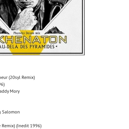
eur (20syl Remix)
96)
Daddy Mory
ng Salomon
e Remix) (Inedit 1996)