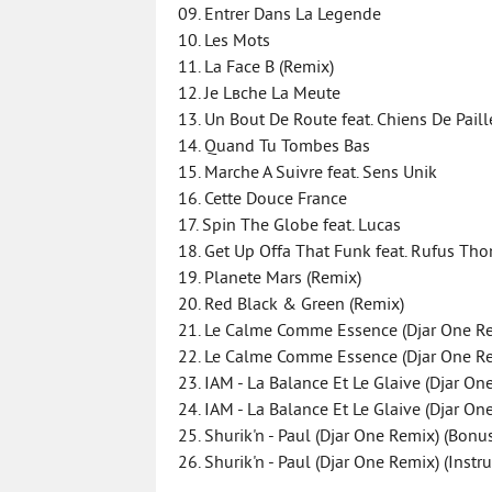
09. Entrer Dans La Legende
10. Les Mots
11. La Face B (Remix)
12. Je Lвche La Meute
13. Un Bout De Route feat. Chiens De Paill
14. Quand Tu Tombes Bas
15. Marche A Suivre feat. Sens Unik
16. Cette Douce France
17. Spin The Globe feat. Lucas
18. Get Up Offa That Funk feat. Rufus Th
19. Planete Mars (Remix)
20. Red Black & Green (Remix)
21. Le Calme Comme Essence (Djar One Re
22. Le Calme Comme Essence (Djar One Rem
23. IAM - La Balance Et Le Glaive (Djar On
24. IAM - La Balance Et Le Glaive (Djar On
25. Shurik'n - Paul (Djar One Remix) (Bonus
26. Shurik'n - Paul (Djar One Remix) (Instr