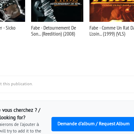
r - Sicko
Fabe - Detournement De
Fabe - Comme Un Rat D
Son... (Reedition) (2008)
L'coin... (1999) (VLS)
 this publication.
 vous cherchez ? /
looking for?
Demande d'album / Request Album
ierons de l'ajouter à
ill try to add it to the