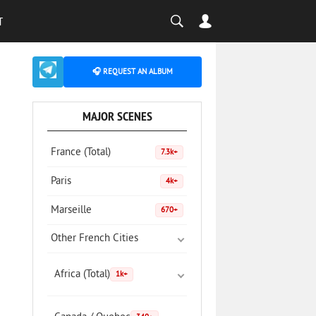
T
🎧 REQUEST AN ALBUM
MAJOR SCENES
France (Total)
7.3k+
Paris
4k+
Marseille
670+
Other French Cities
Africa (Total)
1k+