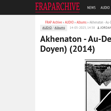
NEWS
AUDIO
FRAP Archive
»
AUDIO
»
Albums
» Akhenaton - Au-
AUDIO
/
Albums
14-05-2025, 14:58
JORDA
Akhenaton - Au-De
Doyen) (2014)