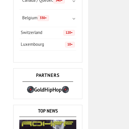
Canada / Quebec
340+
Belgium
330+
Switzerland
120+
Luxembourg
10+
PARTNERS
GoldHipHop
TOP NEWS