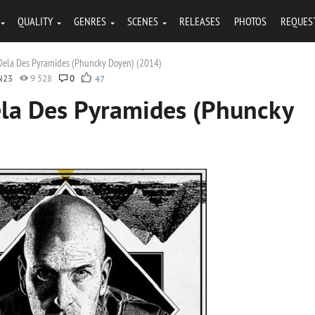
QUALITY
GENRES
SCENES
RELEASES
PHOTOS
REQUES
Dela Des Pyramides (Phuncky Doyen) (2014)
N23
9 528
0
47
la Des Pyramides (Phuncky