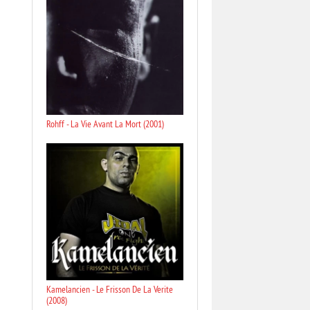
Rohff - La Vie Avant La Mort (2001)
Kamelancien - Le Frisson De La Verite
(2008)