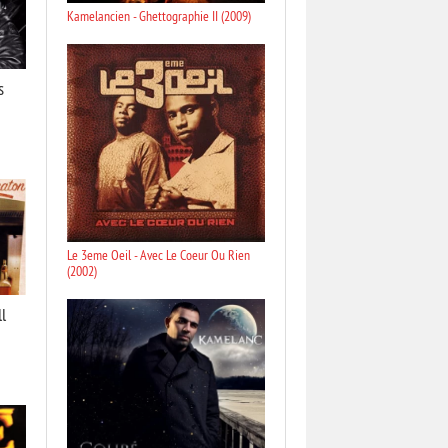
Kamelancien - Ghettographie II (2009)
s
Le 3eme Oeil - Avec Le Coeur Ou Rien
(2002)
l