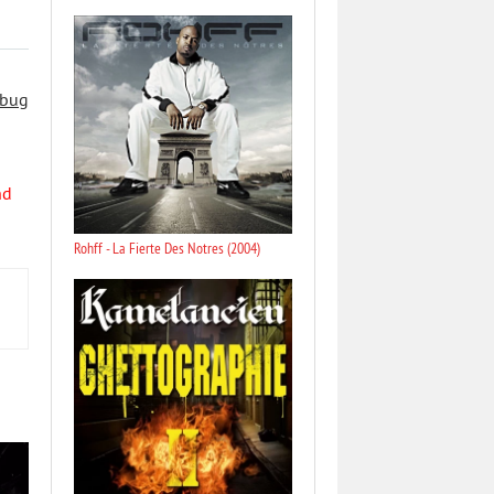
 bug
nd
Rohff - La Fierte Des Notres (2004)