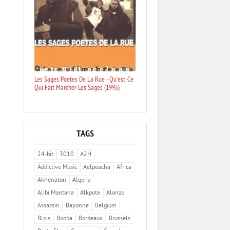
Les Sages Poetes De La Rue - Qu'est-Ce
Qui Fait Marcher Les Sages (1995)
TAGS
24-bit
3010
A2H
Addictive Music
Aelpeacha
Africa
Akhenaton
Algeria
Alibi Montana
Alkpote
Alonzo
Assassin
Bayonne
Belgium
Blois
Booba
Bordeaux
Brussels