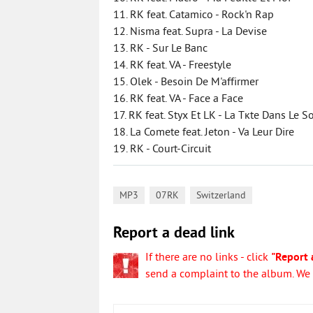
11. RK feat. Catamico - Rock'n Rap
12. Nisma feat. Supra - La Devise
13. RK - Sur Le Banc
14. RK feat. VA - Freestyle
15. Olek - Besoin De M'affirmer
16. RK feat. VA - Face а Face
17. RK feat. Styx Et LK - La Tкte Dans Le S
18. La Comete feat. Jeton - Va Leur Dire
19. RK - Court-Circuit
,
,
MP3
07RK
Switzerland
Report a dead link
If there are no links - click
"Report 
send a complaint to the album. We w