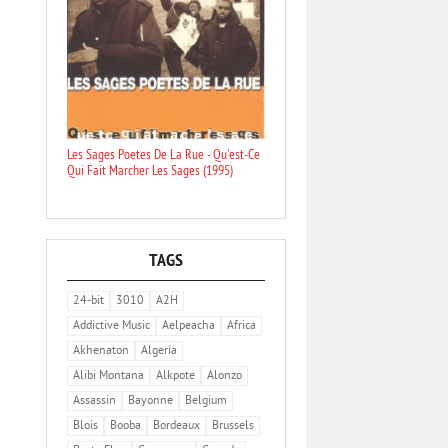
Les Sages Poetes De La Rue - Qu'est-Ce
Qui Fait Marcher Les Sages (1995)
TAGS
24-bit
3010
A2H
Addictive Music
Aelpeacha
Africa
Akhenaton
Algeria
Alibi Montana
Alkpote
Alonzo
Assassin
Bayonne
Belgium
Blois
Booba
Bordeaux
Brussels