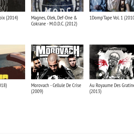
oix (2014)
Magnes, Olek, Def-One &
1Domp'Tape Vol. 1 (201
Cokrane - M.O.D.C. (2012)
018)
Morovach - Cellule De Crise
Au Royaume Des Gratin
(2009)
(2013)