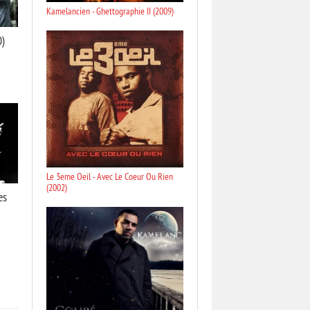
Kamelancien - Ghettographie II (2009)
0)
Le 3eme Oeil - Avec Le Coeur Ou Rien
(2002)
es