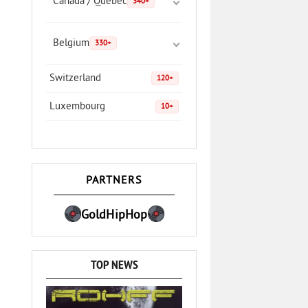
Canada / Quebec
340+
Belgium
330+
Switzerland
120+
Luxembourg
10+
PARTNERS
GoldHipHop
TOP NEWS