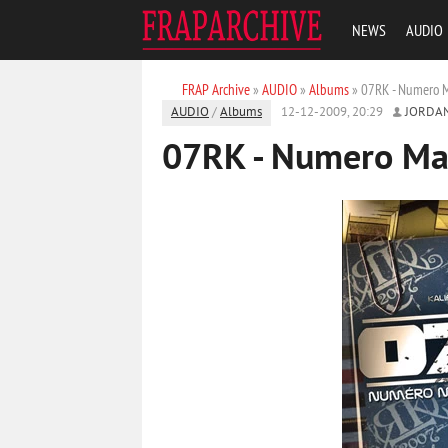
NEWS
AUDIO
FRAP Archive
»
AUDIO
»
Albums
» 07RK - Numero 
AUDIO
/
Albums
12-12-2009, 20:29
JORDA
07RK - Numero Ma