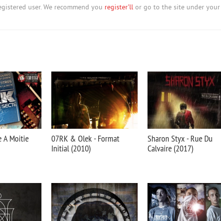
nregistered user. We recommend you
register'll
or go to the site under your
e A Moitie
07RK & Olek - Format
Sharon Styx - Rue Du
Initial (2010)
Calvaire (2017)