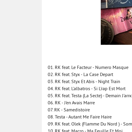
01. RK feat. Le Facteur - Numero Masque
02. RK feat. Styx - La Case Depart
03. RK feat. Styx Et Abis - Night Train
04. RK feat. L'albatros - Si L'rap Est Mort
05. RK feat. Testa (La Secte) - Demain J'arrк
06. RK - J'en Avais Marre
07. RK - Samedistoire
08. Testa - Autant Me Faire Haire
09. RK feat. Olek (Flamme Du Nord ) - So
10. RK feat. Macro - Ma Feuille Et Moi