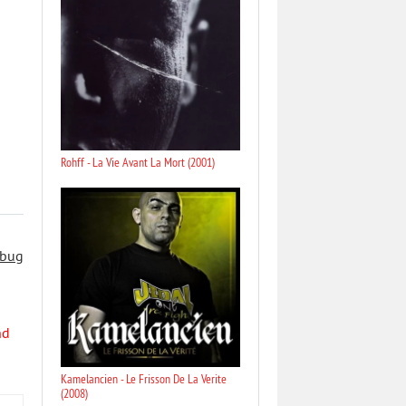
Rohff - La Vie Avant La Mort (2001)
 bug
nd
Kamelancien - Le Frisson De La Verite
(2008)