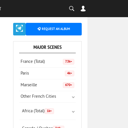
T
🎧 REQUEST AN ALBUM
MAJOR SCENES
France (Total)
7.3k+
Paris
4k+
Marseille
670+
Other French Cities
Africa (Total)
1k+