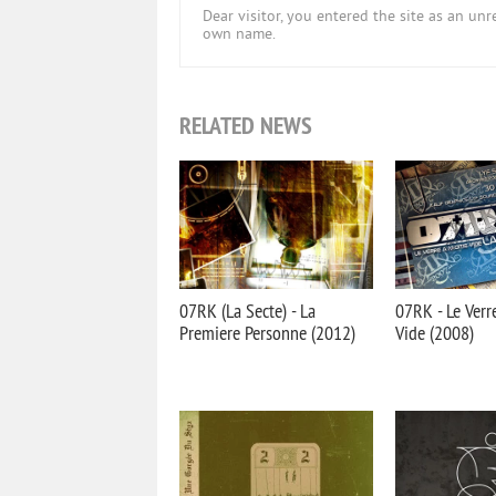
Dear visitor, you entered the site as an u
own name.
RELATED NEWS
07RK (La Secte) - La
07RK - Le Verr
Premiere Personne (2012)
Vide (2008)