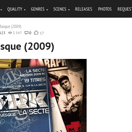
QUALITY
GENRES
SCENES
RELEASES
PHOTOS
REQUES
Masque (2009)
N23
3 547
0
17
sque (2009)