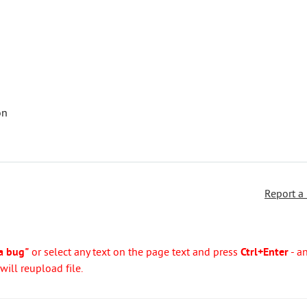
on
Report a
a bug"
or select any text on the page text and press
Ctrl+Enter
- a
ill reupload file.