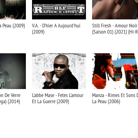
a Peau (2009)
V.A. - D'hier A Aujourd'hui
Still Fresh - Amour Noir
(2009)
(Saison 01) (2021) (Hi-R
on De Verre
L'abbe Mase - Fetes L'amour
Manza - Rimes Et Sons 
ga) (2014)
Et La Guerre (2009)
La Peau (2006)