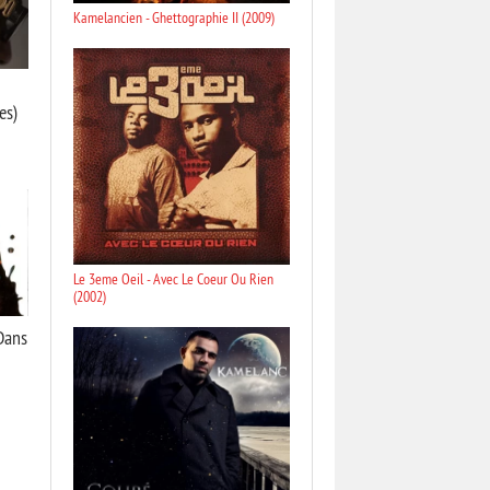
Kamelancien - Ghettographie II (2009)
es)
Le 3eme Oeil - Avec Le Coeur Ou Rien
(2002)
Dans