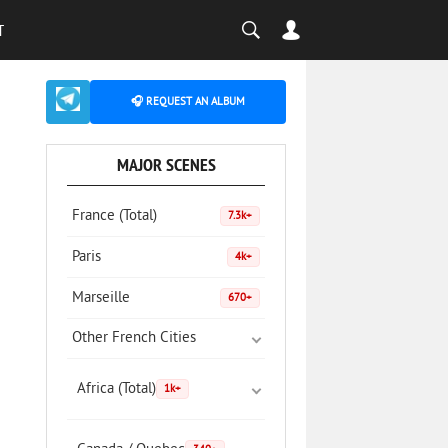
T
🎧 REQUEST AN ALBUM
MAJOR SCENES
France (Total)
7.3k+
Paris
4k+
Marseille
670+
Other French Cities
Africa (Total)
1k+