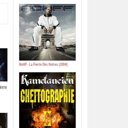
Rohff - La Fierte Des Notres (2004)
erre