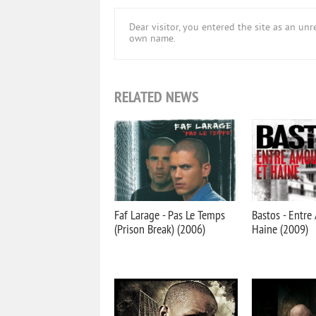
Dear visitor, you entered the site as an u
own name.
RELATED NEWS
Faf Larage - Pas Le Temps
Bastos - Entre
(Prison Break) (2006)
Haine (2009)