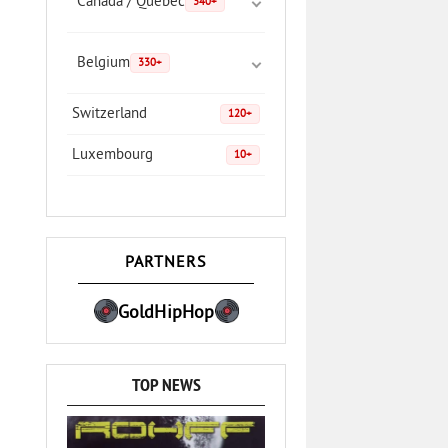
Canada / Quebec
340+
Belgium
330+
Switzerland
120+
Luxembourg
10+
PARTNERS
GoldHipHop
TOP NEWS