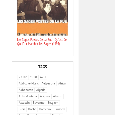
Les Sages Poetes De La Rue - Qu'est-Ce
Qui Fait Marcher Les Sages (1995)
TAGS
24-bit
3010
A2H
Addictive Music
Aelpeacha
Africa
Akhenaton
Algeria
Alibi Montana
Alkpote
Alonzo
Assassin
Bayonne
Belgium
Blois
Booba
Bordeaux
Brussels