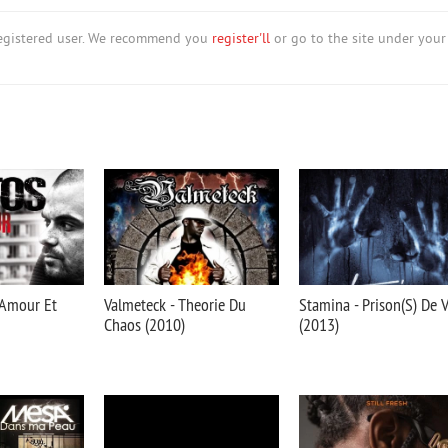
nregistered user. We recommend you
register'll
or go to the site under your
 Amour Et
Valmeteck - Theorie Du
Stamina - Prison(S) De V
Chaos (2010)
(2013)