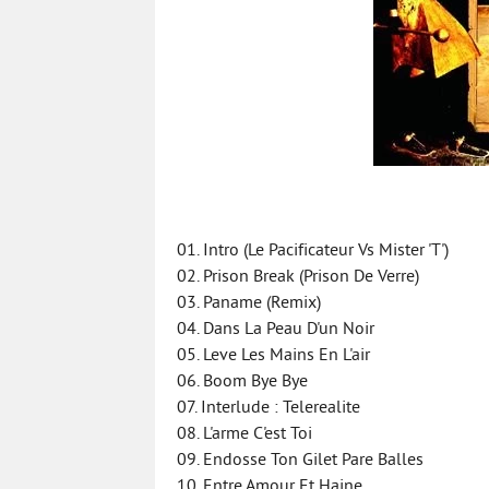
01. Intro (Le Pacificateur Vs Mister 'T')
02. Prison Break (Prison De Verre)
03. Paname (Remix)
04. Dans La Peau D'un Noir
05. Leve Les Mains En L'air
06. Boom Bye Bye
07. Interlude : Telerealite
08. L'arme C'est Toi
09. Endosse Ton Gilet Pare Balles
10. Entre Amour Et Haine