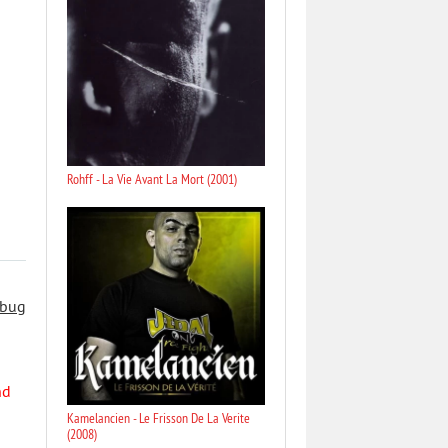
Rohff - La Vie Avant La Mort (2001)
 bug
nd
Kamelancien - Le Frisson De La Verite
(2008)