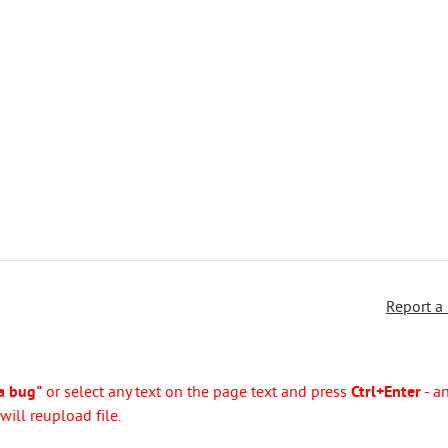
Report a
a bug"
or select any text on the page text and press
Ctrl+Enter
- a
ill reupload file.