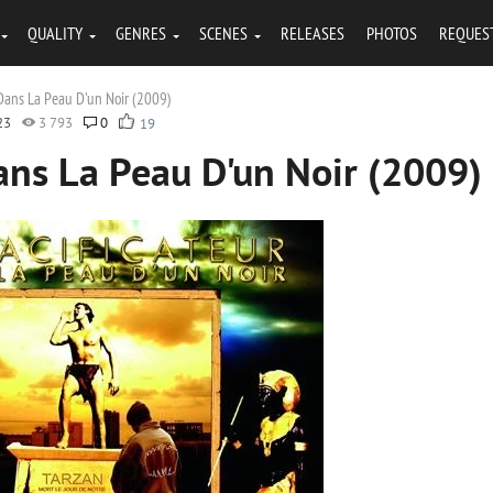
QUALITY
GENRES
SCENES
RELEASES
PHOTOS
REQUES
 Dans La Peau D'un Noir (2009)
23
3 793
0
19
Dans La Peau D'un Noir (2009)