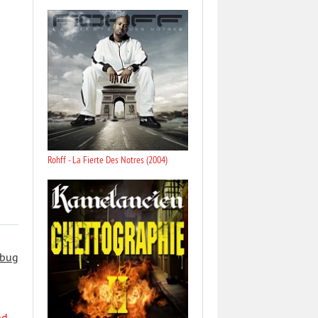
Rohff - La Fierte Des Notres (2004)
 bug