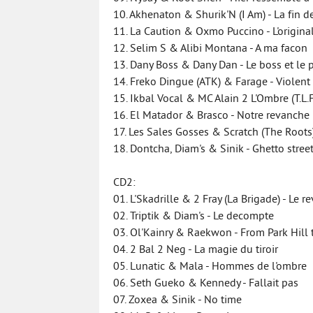
10. Akhenaton & Shurik'N (I Am) - La fin 
11. La Caution & Oxmo Puccino - L'origina
12. Selim S & Alibi Montana - A ma facon
13. Dany Boss & Dany Dan - Le boss et le 
14. Freko Dingue (ATK) & Farage - Violent
15. Ikbal Vocal & MC Alain 2 L'Ombre (T.L.F
16. El Matador & Brasco - Notre revanche
17. Les Sales Gosses & Scratch (The Roots)
18. Dontcha, Diam's & Sinik - Ghetto stree
CD2:
01. L'Skadrille & 2 Fray (La Brigade) - Le r
02. Triptik & Diam's - Le decompte
03. Ol'Kainry & Raekwon - From Park Hill 
04. 2 Bal 2 Neg - La magie du tiroir
05. Lunatic & Mala - Hommes de l'ombre
06. Seth Gueko & Kennedy - Fallait pas
07. Zoxea & Sinik - No time