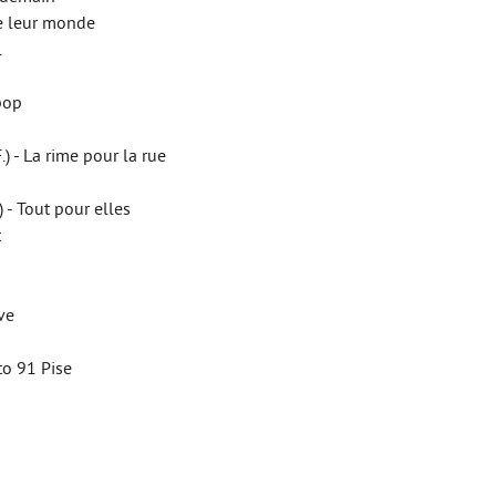
de leur monde
l
pop
.) - La rime pour la rue
 - Tout pour elles
t
eve
to 91 Pise