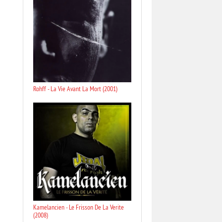
Rohff - La Vie Avant La Mort (2001)
Kamelancien - Le Frisson De La Verite
(2008)