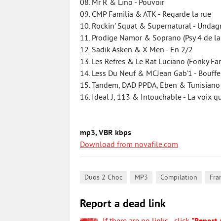
08. Mr R & Lino - Pouvoir
09. CMP Familia & ATK - Regarde la rue
10. Rockin' Squat & Supernatural - Unda
11. Prodige Namor & Soprano (Psy 4 de la 
12. Sadik Asken & X Men - En 2/2
13. Les Refres & Le Rat Luciano (Fonky Fam
14. Less Du Neuf & MCJean Gab'1 - Bouffe
15. Tandem, DAD PPDA, Eben & Tunisiano (
16. Ideal J, 113 & Intouchable - La voix q
mp3, VBR kbps
Download from novafile.com
,
,
,
Duos 2 Choc
MP3
Compilation
Fra
Report a dead link