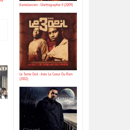
nd
Kamelancien - Ghettographie II (2009)
Le 3eme Oeil - Avec Le Coeur Ou Rien
(2002)