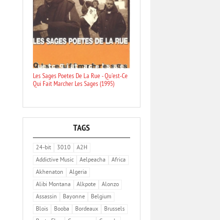
Les Sages Poetes De La Rue - Qu'est-Ce
Qui Fait Marcher Les Sages (1995)
TAGS
24-bit
3010
A2H
Addictive Music
Aelpeacha
Africa
Akhenaton
Algeria
Alibi Montana
Alkpote
Alonzo
Assassin
Bayonne
Belgium
Blois
Booba
Bordeaux
Brussels