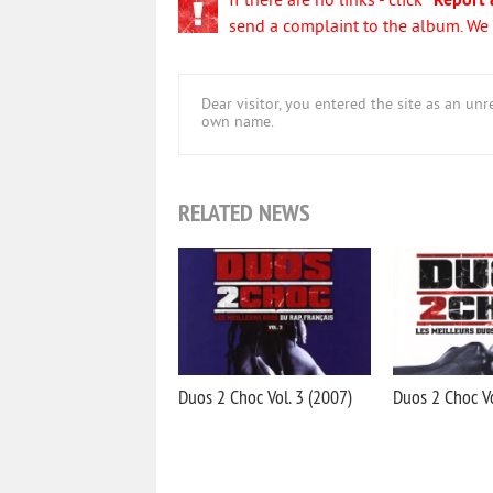
If there are no links - click
"Report 
send a complaint to the album. We w
Dear visitor, you entered the site as an u
own name.
RELATED NEWS
Duos 2 Choc Vol. 3 (2007)
Duos 2 Choc Vo