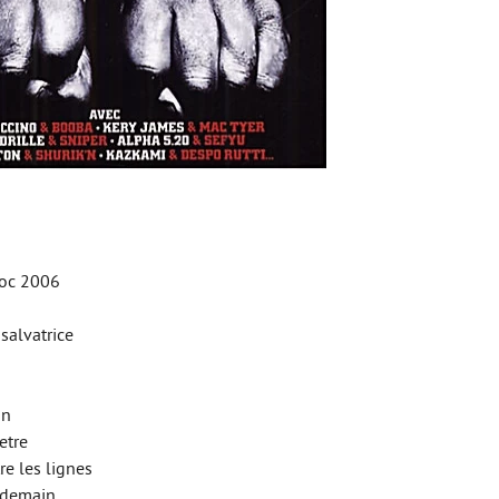
hoc 2006
salvatrice
on
etre
e les lignes
 demain