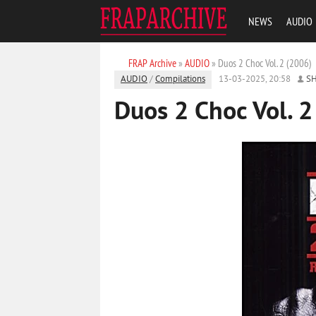
NEWS
AUDIO
FRAP Archive
»
AUDIO
» Duos 2 Choc Vol. 2 (2006)
AUDIO
/
Compilations
13-03-2025, 20:58
S
Duos 2 Choc Vol. 2