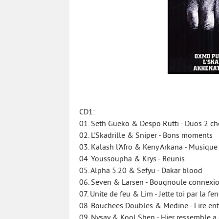
CD1:
01. Seth Gueko & Despo Rutti - Duos 2 c
02. L'Skadrille & Sniper - Bons moments
03. Kalash l'Afro & Keny Arkana - Musique 
04. Youssoupha & Krys - Reunis
05. Alpha 5.20 & Sefyu - Dakar blood
06. Seven & Larsen - Bougnoule connexi
07. Unite de feu & Lim - Jette toi par la fen
08. Bouchees Doubles & Medine - Lire entr
09. Nysay & Kool Shen - Hier ressemble a