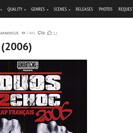
QUALITY
GENRES
SCENES
RELEASES
PHOTOS
REQUES
HAMANICUS
7 445
0
12
 (2006)