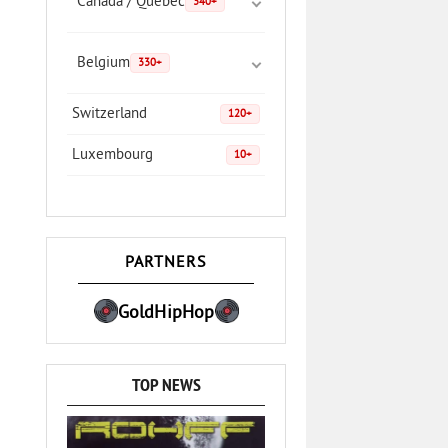
Canada / Quebec
340+
Belgium
330+
Switzerland
120+
Luxembourg
10+
PARTNERS
GoldHipHop
TOP NEWS