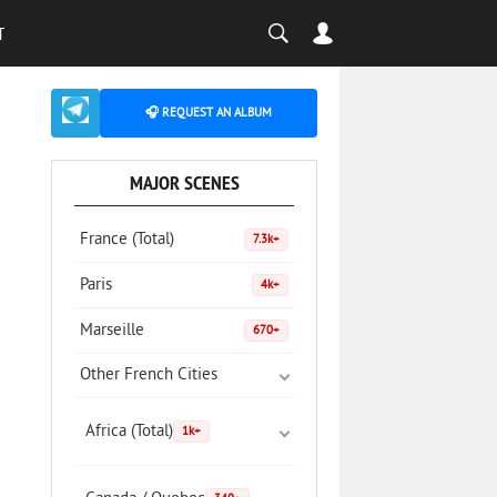
T
🎧 REQUEST AN ALBUM
MAJOR SCENES
France (Total)
7.3k+
Paris
4k+
Marseille
670+
Other French Cities
Africa (Total)
1k+