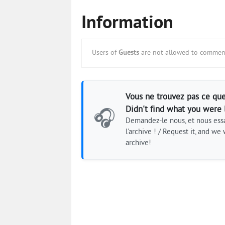
Information
Users of
Guests
are not allowed to comment
Vous ne trouvez pas ce que
Didn't find what you were 
🎧
Demandez-le nous, et nous essa
l'archive ! / Request it, and we w
archive!