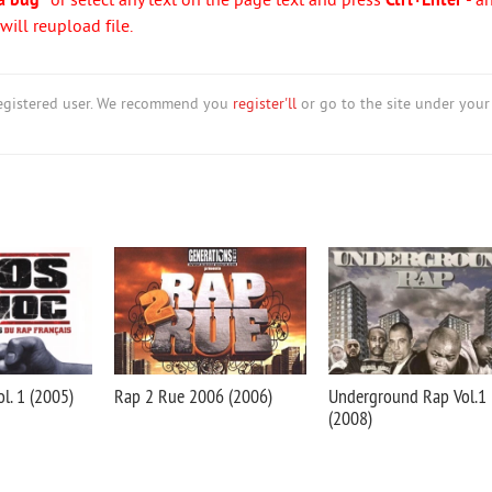
a bug"
or select any text on the page text and press
Ctrl+Enter
- a
ill reupload file.
nregistered user. We recommend you
register'll
or go to the site under your
l. 1 (2005)
Rap 2 Rue 2006 (2006)
Underground Rap Vol.1
(2008)