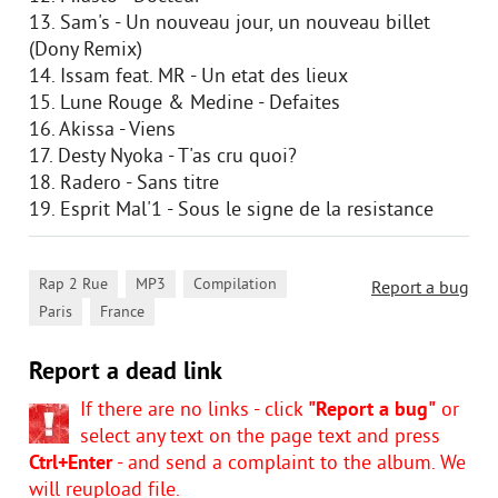
13. Sam's - Un nouveau jour, un nouveau billet
(Dony Remix)
14. Issam feat. MR - Un etat des lieux
15. Lune Rouge & Medine - Defaites
16. Akissa - Viens
17. Desty Nyoka - T'as cru quoi?
18. Radero - Sans titre
19. Esprit Mal'1 - Sous le signe de la resistance
,
,
,
Rap 2 Rue
MP3
Compilation
Report a bug
,
Paris
France
Report a dead link
If there are no links - click
"Report a bug"
or
select any text on the page text and press
Ctrl+Enter
- and send a complaint to the album. We
will reupload file.