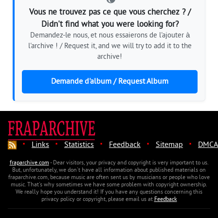
Vous ne trouvez pas ce que vous cherchez ? /
Didn't find what you were looking for?
Demandez-le nous, et nous essaierons de l'ajouter à
l'archive ! / Request it, and we will try to add it to the
archive!
Demande d'album / Request Album
·
·
·
·
·
Links
Statistics
Feedback
Sitemap
DMCA
fraparchive.com
- Dear visitors, your privacy and copyright is very important to us.
But, unfortunately, we don't have all information about published materials on
fraparchive.com, because music are often sent us by musicians or people who love
music. That's why sometimes we have some problem with copyright ownership.
We really hope you understand it! If you have any questions concerning this
privacy policy or copyright, please email us at
Feedback