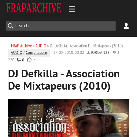
FRAP Archive
»
AUDIO
» DJ Defkilla - Association De Mixtapeurs (2010)
AUDIO
/
Compilations
17-05-2010, 00:02
JORDAN23
3
220
0
7
DJ Defkilla - Association
De Mixtapeurs (2010)