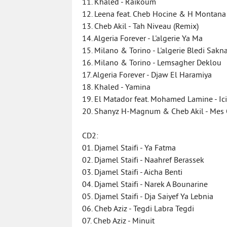
11. Khaled - Raikoum
12. Leena feat. Cheb Hocine & H Montana 
13. Cheb Akil - Tah Niveau (Remix)
14. Algeria Forever - L'algerie Ya Ma
15. Milano & Torino - L'algerie Bledi Sakna
16. Milano & Torino - Lemsagher Deklou
17. Algeria Forever - Djaw El Haramiya
18. Khaled - Yamina
19. El Matador feat. Mohamed Lamine - Ic
20. Shanyz H-Magnum & Cheb Akil - Mes 
CD2:
01. Djamel Staifi - Ya Fatma
02. Djamel Staifi - Naahref Berassek
03. Djamel Staifi - Aicha Benti
04. Djamel Staifi - Narek A Bounarine
05. Djamel Staifi - Dja Saiyef Ya Lebnia
06. Cheb Aziz - Tegdi Labra Tegdi
07. Cheb Aziz - Minuit