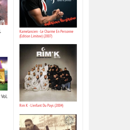
,
Kamelancien - Le Charme En Personne
(Edition Limitee) (2007)
 Vol.
Rim K - L'enfant Du Pays (2004)