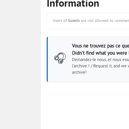
Information
Users of
Guests
are not allowed to comment
Vous ne trouvez pas ce que
Didn't find what you were 
🎧
Demandez-le nous, et nous essa
l'archive ! / Request it, and we w
archive!