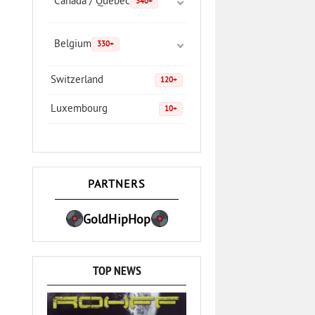
Canada / Quebec
340+
Belgium
330+
Switzerland
120+
Luxembourg
10+
PARTNERS
GoldHipHop
TOP NEWS