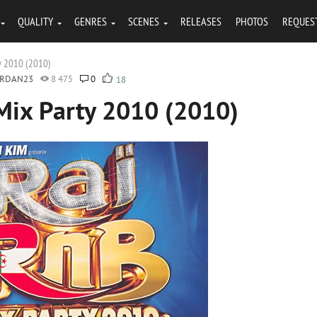
QUALITY
GENRES
SCENES
RELEASES
PHOTOS
REQUES
ty 2010 (2010)
ORDAN23
8 475
0
18
 Mix Party 2010 (2010)