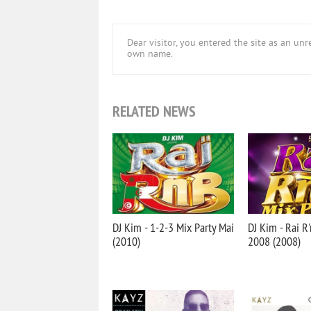
Dear visitor, you entered the site as an u
own name.
RELATED NEWS
DJ Kim - 1-2-3 Mix Party Mai
DJ Kim - Rai R'
(2010)
2008 (2008)