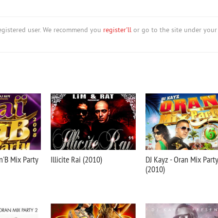
nregistered user. We recommend you
register'll
or go to the site under your
n'B Mix Party
Illicite Rai (2010)
DJ Kayz - Oran Mix Party
(2010)