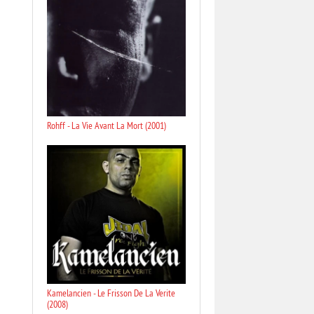
Rohff - La Vie Avant La Mort (2001)
Kamelancien - Le Frisson De La Verite
(2008)