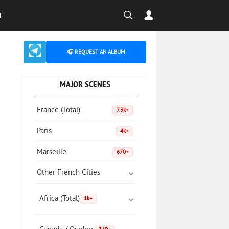
T
🎧 REQUEST AN ALBUM
MAJOR SCENES
France (Total)
7.3k+
Paris
4k+
Marseille
670+
Other French Cities
Africa (Total)
1k+