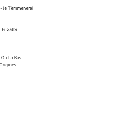
- Je T'emmenerai
 Fi Galbi
i Ou La Bas
Origines