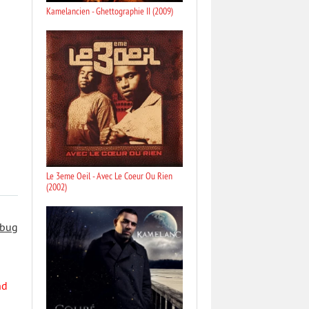
Kamelancien - Ghettographie II (2009)
Le 3eme Oeil - Avec Le Coeur Ou Rien
(2002)
 bug
nd