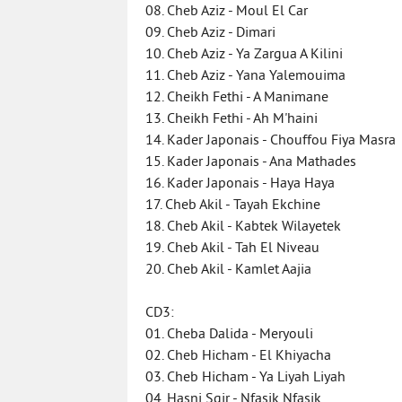
08. Cheb Aziz - Moul El Car
09. Cheb Aziz - Dimari
10. Cheb Aziz - Ya Zargua A Kilini
11. Cheb Aziz - Yana Yalemouima
12. Cheikh Fethi - A Manimane
13. Cheikh Fethi - Ah M'haini
14. Kader Japonais - Chouffou Fiya Masra
15. Kader Japonais - Ana Mathades
16. Kader Japonais - Haya Haya
17. Cheb Akil - Tayah Ekchine
18. Cheb Akil - Kabtek Wilayetek
19. Cheb Akil - Tah El Niveau
20. Cheb Akil - Kamlet Aajia
CD3:
01. Cheba Dalida - Meryouli
02. Cheb Hicham - El Khiyacha
03. Cheb Hicham - Ya Liyah Liyah
04. Hasni Sgir - Nfasik Nfasik