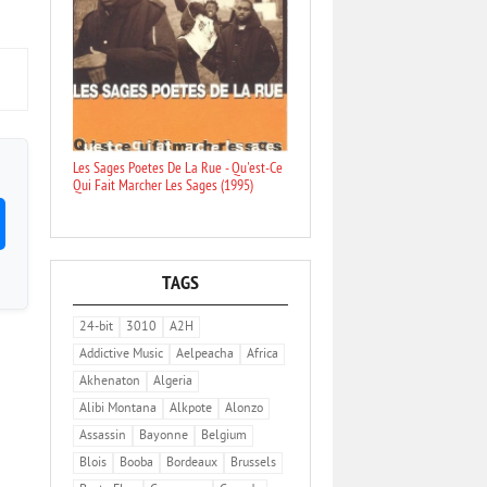
Les Sages Poetes De La Rue - Qu'est-Ce
Qui Fait Marcher Les Sages (1995)
TAGS
24-bit
3010
A2H
Addictive Music
Aelpeacha
Africa
Akhenaton
Algeria
Alibi Montana
Alkpote
Alonzo
Assassin
Bayonne
Belgium
Blois
Booba
Bordeaux
Brussels