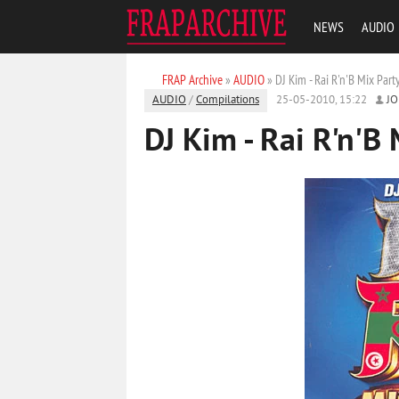
NEWS
AUDIO
FRAP Archive
»
AUDIO
» DJ Kim - Rai R'n'B Mix Par
AUDIO
/
Compilations
25-05-2010, 15:22
J
DJ Kim - Rai R'n'B