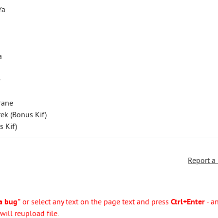
Ya
a
e
rane
rek (Bonus Kif)
s Kif)
Report a
a bug"
or select any text on the page text and press
Ctrl+Enter
- a
ill reupload file.