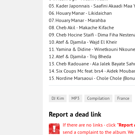
05. Kader Japonnais - Saafini Akaadi Maa 
06. Houary Manar - Likidaichan
07. Houary Manar - Marahba
08. Cheb Akil - Makache Kifache
09. Cheb Hocine Staifi - Dima Fiha Nesten
10. Atef & Djamila - Wajd El Kheir
11. Yamina & Didine - Winetkouni Nkoun
12. Atef & Djamila - Trig Bheda
13. Cheb Radouane - Ala Jalek Bayate Sah
14. Six Coups Mc feat. brs4 - Aidek Mouba
15. Nordine Marsaoui - Chole Chole (Bonu
,
,
,
DJ Kim
MP3
Compilation
France
Report a dead link
If there are no links - click
"Report 
send a complaint to the album. We w