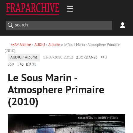
FRAP Archive
»
AUDIO
»
Albums
» Le Sous Marin - Atmosphere Primaire
(2010)
AUDIO
/
Albums
13-07-2010, 22:12
JORDAN23
3
359
0
21
Le Sous Marin -
Atmosphere Primaire
(2010)