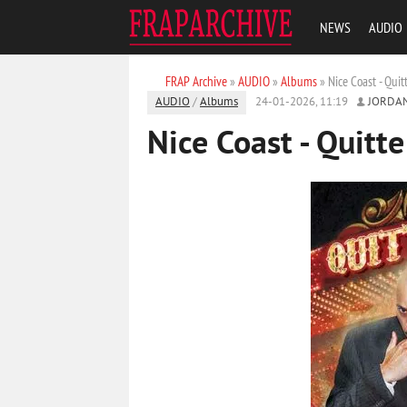
NEWS
AUDIO
FRAP Archive
»
AUDIO
»
Albums
» Nice Coast - Qui
AUDIO
/
Albums
24-01-2026, 11:19
JORDA
Nice Coast - Quitt