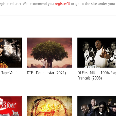
nregistered user. We recommend you
register'll
or go to the site under your
c Tape Vol. 1
DTF - Double star (2021)
DJ First Mike - 100% Ra
Francais (2008)