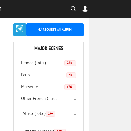
T
🎧 REQUEST AN ALBUM
MAJOR SCENES
France (Total)
7.3k+
Paris
4k+
Marseille
670+
Other French Cities
Africa (Total)
1k+