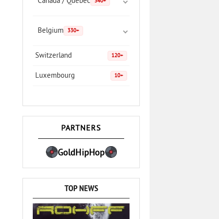
Canada / Quebec
340+
Belgium
330+
Switzerland
120+
Luxembourg
10+
PARTNERS
GoldHipHop
TOP NEWS