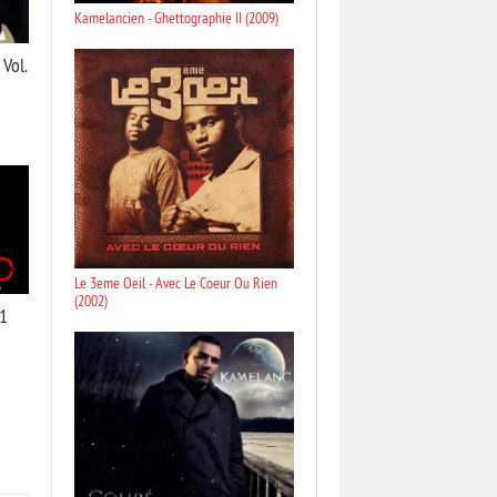
Kamelancien - Ghettographie II (2009)
 Vol.
Le 3eme Oeil - Avec Le Coeur Ou Rien
(2002)
 1