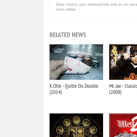
Dear visitor, you entered the site as an u
own name.
RELATED NEWS
K.Otik - Quitte Ou Double
Mr. Jae - Classi
(2014)
(2008)