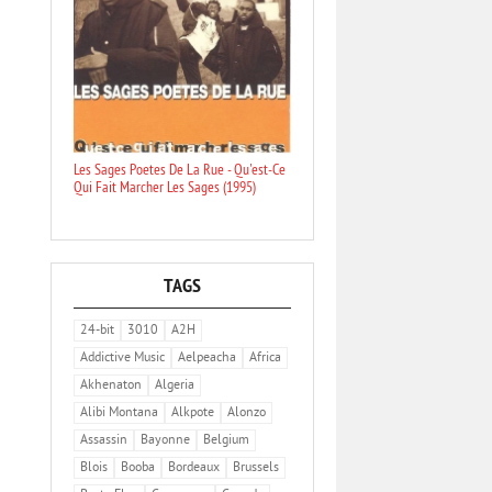
Les Sages Poetes De La Rue - Qu'est-Ce
Qui Fait Marcher Les Sages (1995)
TAGS
24-bit
3010
A2H
Addictive Music
Aelpeacha
Africa
Akhenaton
Algeria
Alibi Montana
Alkpote
Alonzo
Assassin
Bayonne
Belgium
Blois
Booba
Bordeaux
Brussels