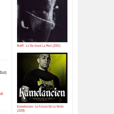
Rohff - La Vie Avant La Mort (2001)
 bug
nd
Kamelancien - Le Frisson De La Verite
(2008)