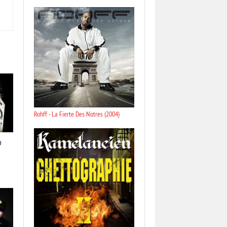
Rohff - La Fierte Des Notres (2004)
p