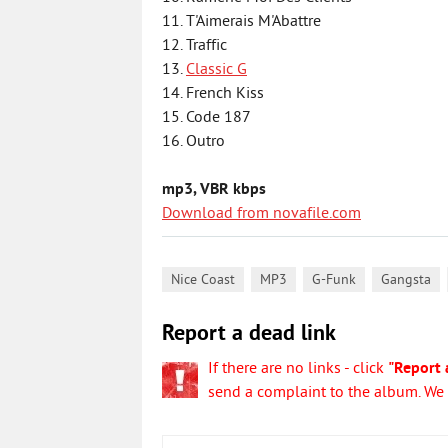
11. T'Aimerais M'Abattre
12. Traffic
13.
Classic G
14. French Kiss
15. Code 187
16. Outro
mp3, VBR kbps
Download from novafile.com
,
,
,
,
Nice Coast
MP3
G-Funk
Gangsta
Report a dead link
If there are no links - click
"Report 
send a complaint to the album. We w