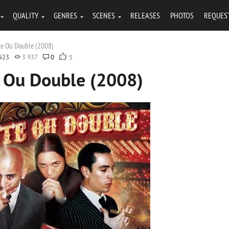
QUALITY
GENRES
SCENES
RELEASES
PHOTOS
REQUES
tte Ou Double (2008)
N23
3 937
0
5
e Ou Double (2008)