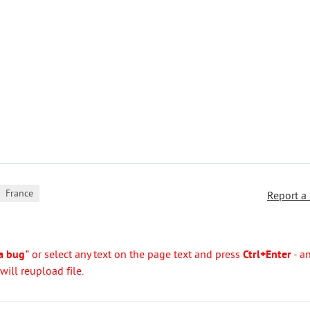
France
Report a
a bug"
or select any text on the page text and press
Ctrl+Enter
- a
ill reupload file.